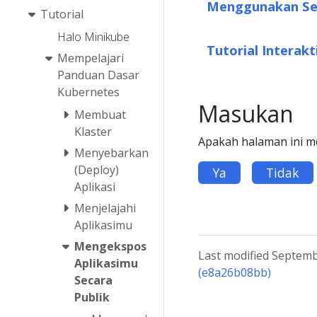
Menggunakan Ser
Tutorial
Halo Minikube
Tutorial Interak
Mempelajari
Panduan Dasar
Kubernetes
Masukan
Membuat
Klaster
Apakah halaman ini 
Menyebarkan
(Deploy)
Ya
Tidak
Aplikasi
Menjelajahi
Aplikasimu
Mengekspos
Last modified Septemb
Aplikasimu
(e8a26b08bb)
Secara
Publik