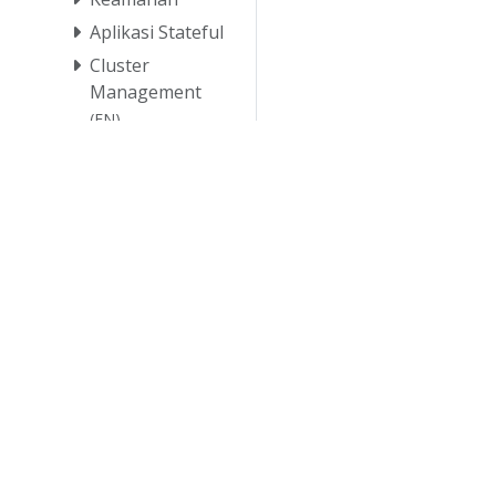
Aplikasi Stateful
Cluster
Management
(EN)
Services
(EN)
Referensi
Berkontribusi
© 2026 
© 2026 Linu
dagang dan p