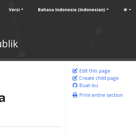
Versi
Bahasa Indonesia (Indonesian)
blik
Edit this page
Create child page
Buat isu
a
Print entire section