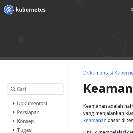
Dokumentasi Kuberne
Keaman
Dokumentasi
Keamanan adalah hal y
Persiapan
yang menjalankan kl
keamanan
dasar di te
Konsep
Tugas
Untuk mempelajari ca