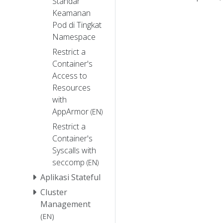
Standar
Keamanan
Pod di Tingkat
Namespace
Restrict a
Container's
Access to
Resources
with
AppArmor
(EN)
Restrict a
Container's
Syscalls with
seccomp
(EN)
Aplikasi Stateful
Cluster
Management
(EN)