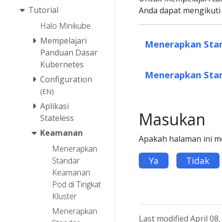
Tutorial
Anda dapat mengikuti t
Halo Minikube
Mempelajari
Menerapkan Stan
Panduan Dasar
Kubernetes
Menerapkan Sta
Configuration
(EN)
Aplikasi
Masukan
Stateless
Keamanan
Apakah halaman ini 
Menerapkan
Ya
Tidak
Standar
Keamanan
Pod di Tingkat
Kluster
Menerapkan
Last modified April 08