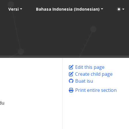
Versi
Bahasa Indonesia (Indonesian)
Edit this page
Create child page
Buat isu
Print entire section
du