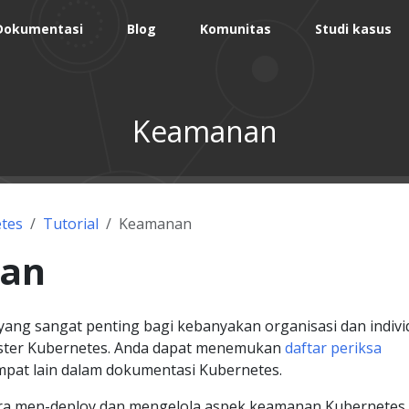
Dokumentasi
Blog
Komunitas
Studi kasus
Keamanan
tes
Tutorial
Keamanan
an
ang sangat penting bagi kebanyakan organisasi dan indivi
aster Kubernetes. Anda dapat menemukan
daftar periksa
mpat lain dalam dokumentasi Kubernetes.
ra men-deploy dan mengelola aspek keamanan Kubernetes,