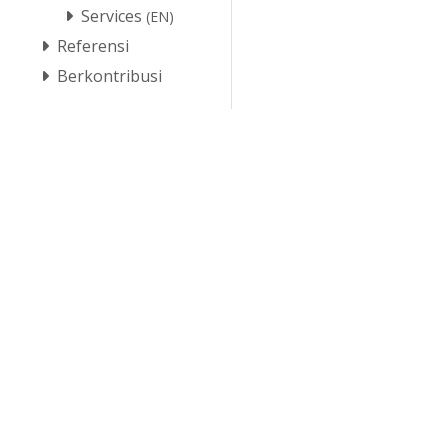
Services
(EN)
Referensi
Berkontribusi
© 2026 
© 2026 Linu
dagang dan p