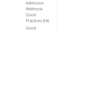
Admission
Webhook
Good
Practices
(EN)
Good
practices for
Dynamic
Resource
Allocation as
a Cluster
Admin
(EN)
Logging
Architecture
(EN)
Compatibility
© 20
Version For
© 2026 The Li
Kubernetes
e utilizza m
Control Plane