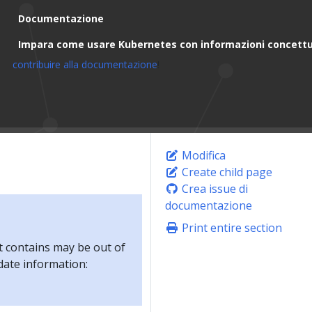
Documentazione
Impara come usare Kubernetes con informazioni concettua
contribuire alla documentazione
!
Modifica
Create child page
Crea issue di
documentazione
Print entire section
t contains may be out of
-date information: