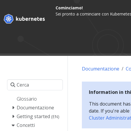
Cominciamo!
Sei pronto a cominciare con Kubernetes
Documentazione
Co
Information in th
Glossario
This document has a
Documentazione
date. If you're abl
Getting started
(EN)
Cluster Administra
Concetti