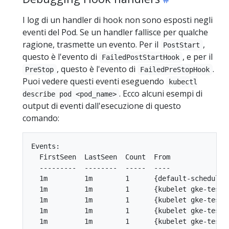
I log di un handler di hook non sono esposti negli
eventi del Pod. Se un handler fallisce per qualche
ragione, trasmette un evento. Per il
,
PostStart
questo è l'evento di
, e per il
FailedPostStartHook
, questo è l'evento di
.
PreStop
FailedPreStopHook
Puoi vedere questi eventi eseguendo
kubectl
. Ecco alcuni esempi di
describe pod <pod_name>
output di eventi dall'esecuzione di questo
comando:
Events:

  FirstSeen  LastSeen  Count  From              
  ---------  --------  -----  ----              
  1m         1m        1      {default-scheduler
  1m         1m        1      {kubelet gke-test-
  1m         1m        1      {kubelet gke-test-
  1m         1m        1      {kubelet gke-test-
  1m         1m        1      {kubelet gke-test-