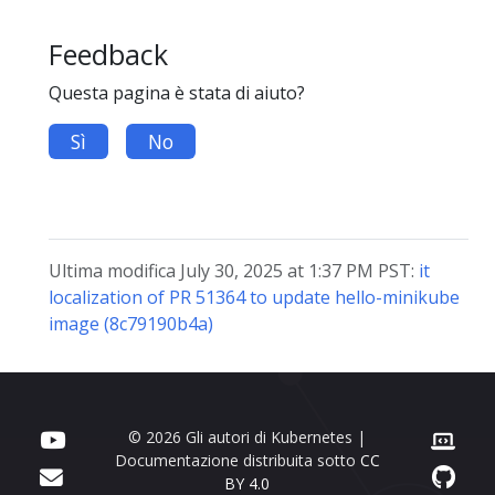
Feedback
Questa pagina è stata di aiuto?
Sì
No
Ultima modifica July 30, 2025 at 1:37 PM PST:
it
localization of PR 51364 to update hello-minikube
image (8c79190b4a)
© 2026 Gli autori di Kubernetes |
Documentazione distribuita sotto
CC
BY 4.0