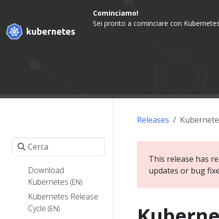
Cominciamo!
Sei pronto a cominciare con Kubernetes
Releases
Kubernete
This release has re
Download
updates or bug fix
Kubernetes
(EN)
Kubernetes Release
Kubernet
Cycle
(EN)