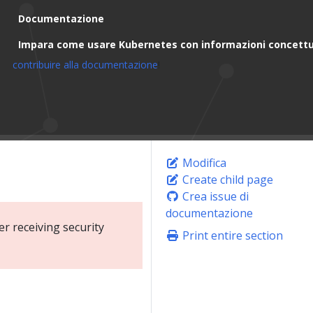
Documentazione
Impara come usare Kubernetes con informazioni concettua
contribuire alla documentazione
!
Modifica
Create child page
Crea issue di
documentazione
r receiving security
Print entire section