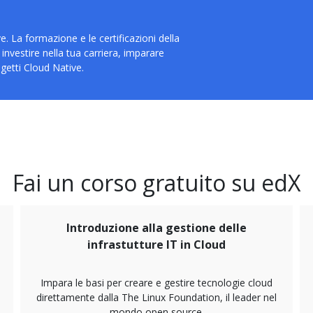
La formazione e le certificazioni della
investire nella tua carriera, imparare
getti Cloud Native.
Fai un corso gratuito su edX
Introduzione alla gestione delle
infrastutture IT in Cloud
Impara le basi per creare e gestire tecnologie cloud
direttamente dalla The Linux Foundation, il leader nel
mondo open source.