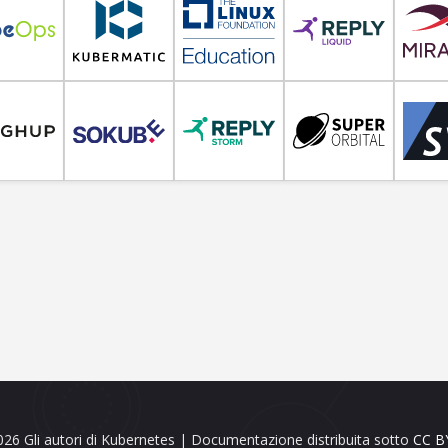
26 Gli autori di Kubernetes | Documentazione distribuita sotto
CC BY