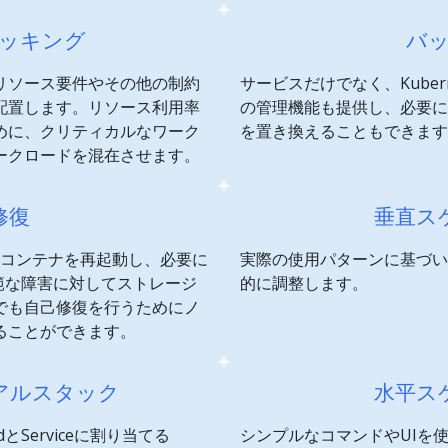
ッキング
バ
リソース要件やその他の制約
サービスだけでなく、Kuber
配置します。リソース利用率
の管理機能も提供し、必要に
めに、クリティカルなワーク
を置き換えることもできます
ークロードを混在させます。
修復
垂直ス
ュしたコンテナを再起動し、必要に
実際の使用パターンに基づい
範な障害に対してストレージ
的に調整します。
でも自己修復を行うためにノ
ることができます。
デュアルスタック
水平ス
dとServiceに割り当てる
シンプルなコマンドやUIを