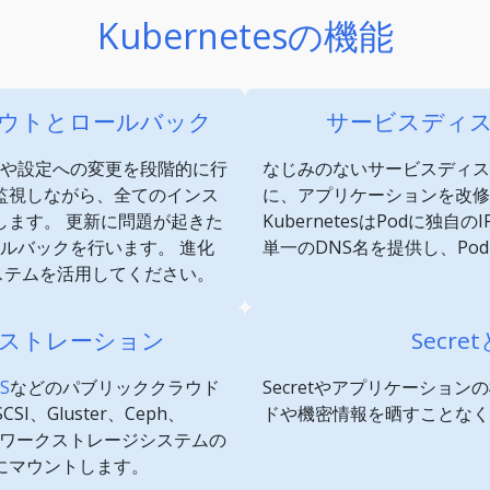
Kubernetesの機能
ウトとロールバック
サービスディ
ションや設定への変更を段階的に行
なじみのないサービスディス
監視しながら、全てのインス
に、アプリケーションを改修
します。 更新に問題が起きた
KubernetesはPodに独
ロールバックを行います。 進化
単一のDNS名を提供し、Po
コシステムを活用してください。
ストレーション
Secr
S
などのパブリッククラウド
Secretやアプリケーショ
I、Gluster、Ceph、
ドや機密情報を晒すことな
ネットワークストレージシステムの
にマウントします。