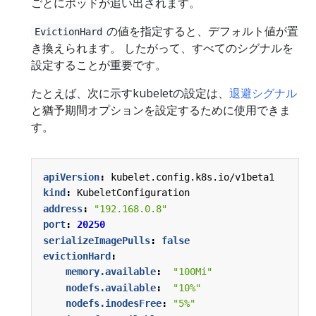
ごとにポッドが追い出されます。
の値を指定すると、デフォルト値が置
EvictionHard
き換えられます。 したがって、すべてのシグナルを
設定することが重要です。
たとえば、次に示すkubeletの設定は、
退避シグナル
と猶予期間オプションを設定するために使用できま
す。
apiVersion
:
kubelet.config.k8s.io/v1beta1
kind
:
KubeletConfiguration
address
:
"192.168.0.8"
port
:
20250
serializeImagePulls
:
false
evictionHard
:
memory.available
:
"100Mi"
nodefs.available
:
"10%"
nodefs.inodesFree
:
"5%"