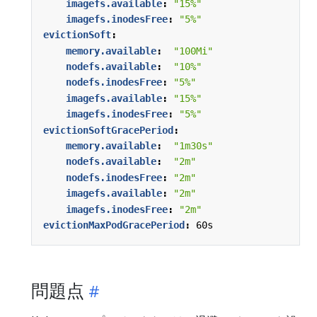
imagefs.available
:
"15%"
imagefs.inodesFree
:
"5%"
evictionSoft
:
memory.available
:
"100Mi"
nodefs.available
:
"10%"
nodefs.inodesFree
:
"5%"
imagefs.available
:
"15%"
imagefs.inodesFree
:
"5%"
evictionSoftGracePeriod
:
memory.available
:
"1m30s"
nodefs.available
:
"2m"
nodefs.inodesFree
:
"2m"
imagefs.available
:
"2m"
imagefs.inodesFree
:
"2m"
evictionMaxPodGracePeriod
:
60s
問題点