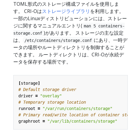
TOML形式のストレージ構成ファイルを使用しま
す。 CRI-Oは
ストレージライブラリ
を利用します。
一部のLinuxディストリビューションには、ストレー
ジに関するマニュアルエントリ(
man 5 containers-
)があります。 ストレージの主な設定
storage.conf
は、
にあり、一時デ
/etc/containers/storage.conf
ータの場所やルートディレクトリを制御することが
できます。 ルートディレクトリは、CRI-Oが永続デ
ータを保存する場所です。
[
storage
]
# Default storage driver
driver
=
"overlay"
# Temporary storage location
runroot
=
"/var/run/containers/storage"
# Primary read/write location of container stora
graphroot
=
"/var/lib/containers/storage"