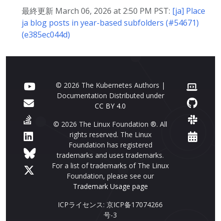
最終更新 March 06, 2026 at 2:50 PM PST:
[ja] Place
ja blog posts in year-based subfolders (#54671)
(e385ec044d)
© 2026 The Kubernetes Authors |
Documentation Distributed under
CC BY 4.0
© 2026 The Linux Foundation ®. All
rights reserved. The Linux
Foundation has registered
trademarks and uses trademarks.
For a list of trademarks of The Linux
Foundation, please see our
Trademark Usage page
ICPライセンス: 京ICP备17074266
号-3