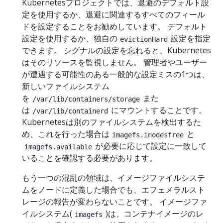
Kubernetesプロジェクトでは、退避のデフォルト設
定を使用するか、退避に関連するすべてのフィール
ドを設定することをお勧めしています。 デフォルト
設定を使用するか、独自の
設定を指定
evictionHard
できます。 シグナルの設定を忘れると、Kubernetes
はそのリソースを監視しません。 管理者やユーザー
が遭遇する可能性のある一般的な設定ミスの1つは、
新しいファイルシステム
を
また
/var/lib/containers/storage
は
にマウントすることです。
/var/lib/containerd
Kubernetesは別のファイルシステムを検出するた
め、これを行った場合は
と
imagefs.inodesfree
が必要に応じて設定に一致して
imagefs.available
いることを確認する必要があります。
もう一つの混乱の領域は、イメージファイルシステ
ムをノードに定義した場合でも、エフェメラルスト
レージの報告が変わらないことです。 イメージファ
イルシステム(
)は、コンテナイメージのレ
imagefs