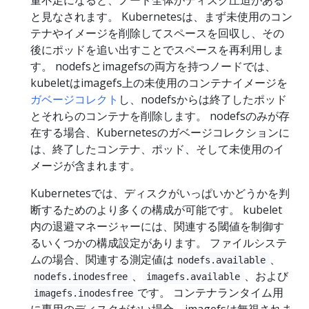
量不足になると、ノード全体がディスク圧迫がある
と見なされます。 Kubernetesは、まず未使用のコン
テナやイメージを削除してスペースを回収し、その
後にポッドを追い出すことでスペースを再利用しま
す。 nodefsとimagefsの両方を持つノードでは、
kubeletはimagefs上の未使用のコンテナイメージを
ガベージコレクト
し、nodefsからは終了したポッド
とそれらのコンテナを削除します。 nodefsのみが存
在する場合、Kubernetesのガベージコレクションに
は、終了したコンテナ、ポッド、そして未使用のイ
メージが含まれます。
Kubernetesでは、ディスクがいっぱいかどうかを判
断するためのより多くの構成が可能です。 kubelet
内の退避マネージャーには、関連する閾値を制御す
るいくつかの構成設定があります。 ファイルシステ
ムの場合、関連する測定値は
、
nodefs.available
、
、および
nodefs.inodesfree
imagefs.available
です。 コンテナランタイム用
imagefs.inodesfree