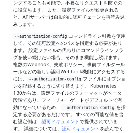
ングすることも可能で、不要なリクエストを防ぐの
に役立ちます。 また、設定ファイルが変更される
と、APIサーバーは自動的に認可チェーンを再読み込
みします。
コマンドライン引数を使用
--authorization-config
して、その認可設定へのパスを指定する必要があり
ます。 設定ファイルの代わりにコマンドラインフラ
グを使い続けたい場合、そのまま機能し続けます。
複数のWebhook、失敗ポリシー、事前フィルタール
ールなどの新しい認可Webhook機能にアクセスする
には、
ファイルにオプショ
--authorization-config
ンを記述するように切り替えます。 Kubernetes
1.30からは、設定ファイルのフォーマットがベータ
段階であり、フィーチャーゲートがデフォルトで有
効になっているため、
を指
--authorization-config
定する必要があるだけです。 すべての可能な値を含
む設定例は、
認可ドキュメント
で提供されていま
す。 詳細については、
認可ドキュメント
を読んでく