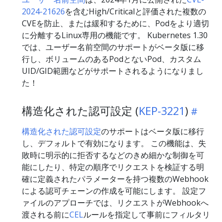
2024-21626
を含むHigh/Criticalと評価された複数の
CVEを防止、または緩和するために、Podをより適切
に分離するLinux専用の機能です。 Kubernetes 1.30
では、ユーザー名前空間のサポートがベータ版に移
行し、ボリュームのあるPodとないPod、カスタム
UID/GID範囲などがサポートされるようになりまし
た！
構造化された認可設定 (
KEP-3221
)
構造化された認可設定
のサポートはベータ版に移行
し、デフォルトで有効になります。 この機能は、失
敗時に明示的に拒否するなどのきめ細かな制御を可
能にしたり、特定の順序でリクエストを検証する明
確に定義されたパラメーターを持つ複数のWebhook
による認可チェーンの作成を可能にします。 設定フ
ァイルのアプローチでは、リクエストがWebhookへ
渡される前に
CEL
ルールを指定して事前にフィルタリ