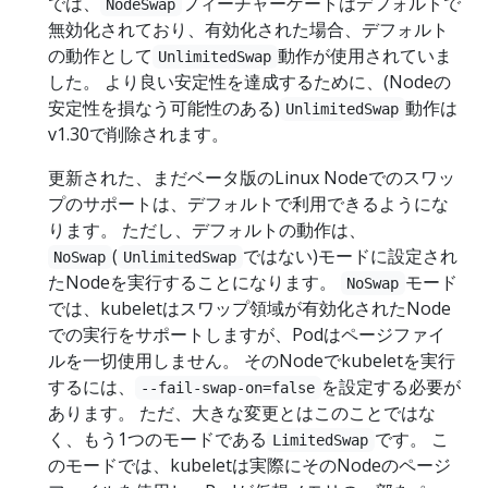
では、
フィーチャーゲートはデフォルトで
NodeSwap
無効化されており、有効化された場合、デフォルト
の動作として
動作が使用されていま
UnlimitedSwap
した。 より良い安定性を達成するために、(Nodeの
安定性を損なう可能性のある)
動作は
UnlimitedSwap
v1.30で削除されます。
更新された、まだベータ版のLinux Nodeでのスワッ
プのサポートは、デフォルトで利用できるようにな
ります。 ただし、デフォルトの動作は、
(
ではない)モードに設定され
NoSwap
UnlimitedSwap
たNodeを実行することになります。
モード
NoSwap
では、kubeletはスワップ領域が有効化されたNode
での実行をサポートしますが、Podはページファイ
ルを一切使用しません。 そのNodeでkubeletを実行
するには、
を設定する必要が
--fail-swap-on=false
あります。 ただ、大きな変更とはこのことではな
く、もう1つのモードである
です。 こ
LimitedSwap
のモードでは、kubeletは実際にそのNodeのページ