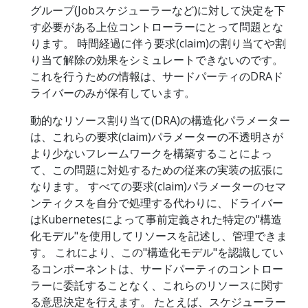
グループ(Jobスケジューラーなど)に対して決定を下
す必要がある上位コントローラーにとって問題とな
ります。 時間経過に伴う要求(claim)の割り当てや割
り当て解除の効果をシミュレートできないのです。
これを行うための情報は、サードパーティのDRAド
ライバーのみが保有しています。
動的なリソース割り当て(DRA)の構造化パラメーター
は、これらの要求(claim)パラメーターの不透明さが
より少ないフレームワークを構築することによっ
て、この問題に対処するための従来の実装の拡張に
なります。 すべての要求(claim)パラメーターのセマ
ンティクスを自分で処理する代わりに、ドライバー
はKubernetesによって事前定義された特定の"構造
化モデル"を使用してリソースを記述し、管理できま
す。 これにより、この"構造化モデル"を認識してい
るコンポーネントは、サードパーティのコントロー
ラーに委託することなく、これらのリソースに関す
る意思決定を行えます。 たとえば、スケジューラー