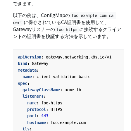
できます。
以下の例は、ConfigMapの
foo-example-com-ca-
に保存されているCA証明書を使用して、
cert
Gatewayリスナーの
に接続するクライア
foo-https
ントの証明書を検証する方法を示しています。
apiVersion
:
gateway.networking.k8s.io/v1
kind
:
Gateway
metadata
:
name
:
client-validation-basic
spec
:
gatewayClassName
:
acme-lb
listeners
:
name
:
foo-https
protocol
:
HTTPS
port
:
443
hostname
:
foo.example.com
tls
: