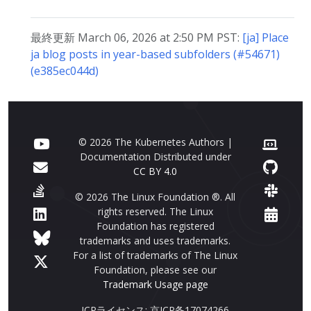
最終更新 March 06, 2026 at 2:50 PM PST:
[ja] Place
ja blog posts in year-based subfolders (#54671)
(e385ec044d)
© 2026 The Kubernetes Authors |
Documentation Distributed under
CC BY 4.0
© 2026 The Linux Foundation ®. All
rights reserved. The Linux
Foundation has registered
trademarks and uses trademarks.
For a list of trademarks of The Linux
Foundation, please see our
Trademark Usage page
ICPライセンス: 京ICP备17074266