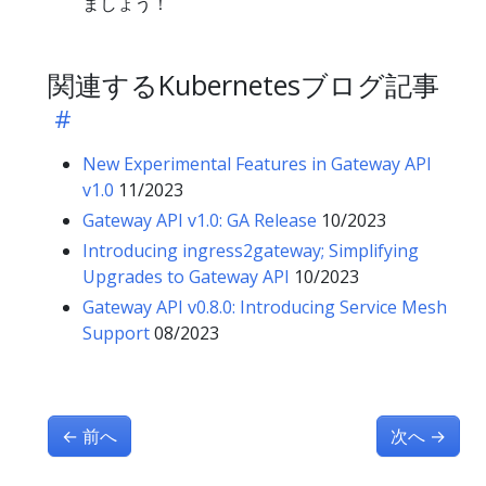
ましょう！
関連するKubernetesブログ記事
New Experimental Features in Gateway API
v1.0
11/2023
Gateway API v1.0: GA Release
10/2023
Introducing ingress2gateway; Simplifying
Upgrades to Gateway API
10/2023
Gateway API v0.8.0: Introducing Service Mesh
Support
08/2023
←
前へ
次へ
→