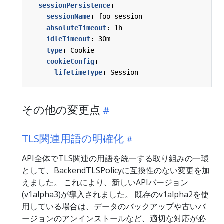
sessionPersistence
:
sessionName
:
foo-session
absoluteTimeout
:
1h
idleTimeout
:
30m
type
:
Cookie
cookieConfig
:
lifetimeType
:
Session
その他の変更点
TLS関連用語の明確化
API全体でTLS関連の用語を統一する取り組みの一環
として、BackendTLSPolicyに互換性のない変更を加
えました。 これにより、新しいAPIバージョン
(v1alpha3)が導入されました。 既存のv1alpha2を使
用している場合は、データのバックアップや古いバ
ージョンのアンインストールなど、適切な対応が必