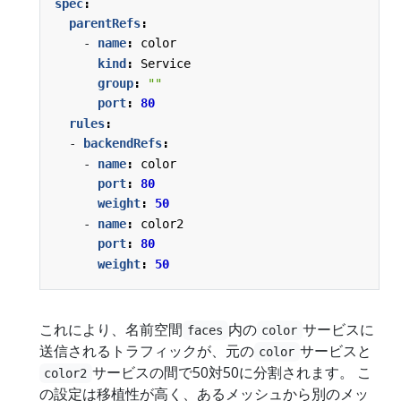
spec
:
parentRefs
:
- 
name
:
color
kind
:
Service
group
:
""
port
:
80
rules
:
- 
backendRefs
:
- 
name
:
color
port
:
80
weight
:
50
- 
name
:
color2
port
:
80
weight
:
50
これにより、名前空間
内の
サービスに
faces
color
送信されるトラフィックが、元の
サービスと
color
サービスの間で50対50に分割されます。 こ
color2
の設定は移植性が高く、あるメッシュから別のメッ