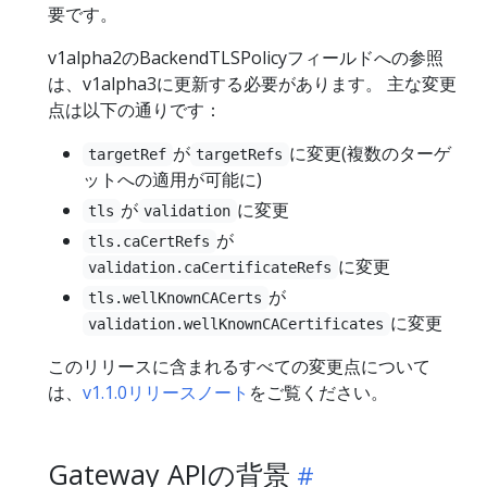
要です。
v1alpha2のBackendTLSPolicyフィールドへの参照
は、v1alpha3に更新する必要があります。 主な変更
点は以下の通りです：
が
に変更(複数のターゲ
targetRef
targetRefs
ットへの適用が可能に)
が
に変更
tls
validation
が
tls.caCertRefs
に変更
validation.caCertificateRefs
が
tls.wellKnownCACerts
に変更
validation.wellKnownCACertificates
このリリースに含まれるすべての変更点について
は、
v1.1.0リリースノート
をご覧ください。
Gateway APIの背景