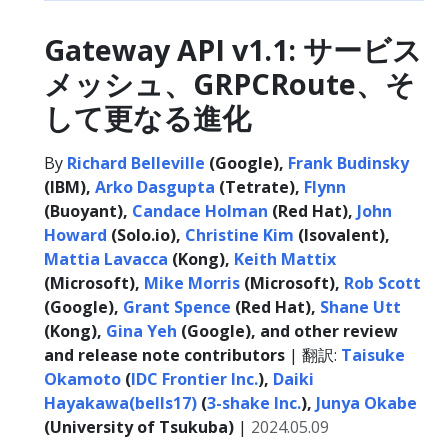
Gateway API v1.1: サービス
メッシュ、GRPCRoute、そ
して更なる進化
By
Richard Belleville
(Google),
Frank Budinsky
(IBM),
Arko Dasgupta
(Tetrate),
Flynn
(Buoyant),
Candace Holman
(Red Hat),
John
Howard
(Solo.io),
Christine Kim
(Isovalent),
Mattia Lavacca
(Kong),
Keith Mattix
(Microsoft),
Mike Morris
(Microsoft),
Rob Scott
(Google),
Grant Spence
(Red Hat),
Shane Utt
(Kong),
Gina Yeh
(Google), and other review
and release note contributors
| 翻訳:
Taisuke
Okamoto
(
IDC Frontier Inc.
),
Daiki
Hayakawa(bells17)
(
3-shake Inc.
),
Junya Okabe
(University of Tsukuba)
|
2024.05.09