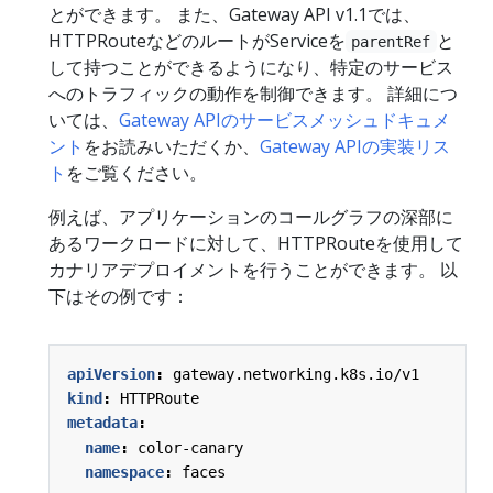
とができます。 また、Gateway API v1.1では、
HTTPRouteなどのルートがServiceを
と
parentRef
して持つことができるようになり、特定のサービス
へのトラフィックの動作を制御できます。 詳細につ
いては、
Gateway APIのサービスメッシュドキュメ
ント
をお読みいただくか、
Gateway APIの実装リス
ト
をご覧ください。
例えば、アプリケーションのコールグラフの深部に
あるワークロードに対して、HTTPRouteを使用して
カナリアデプロイメントを行うことができます。 以
下はその例です：
apiVersion
:
gateway.networking.k8s.io/v1
kind
:
HTTPRoute
metadata
:
name
:
color-canary
namespace
:
faces