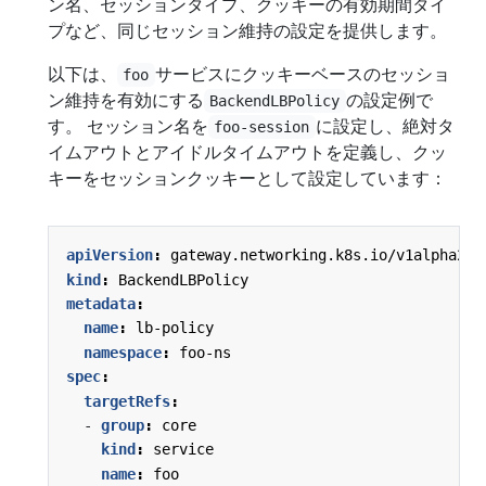
ン名、セッションタイプ、クッキーの有効期間タイ
プなど、同じセッション維持の設定を提供します。
以下は、
サービスにクッキーベースのセッショ
foo
ン維持を有効にする
の設定例で
BackendLBPolicy
す。 セッション名を
に設定し、絶対タ
foo-session
イムアウトとアイドルタイムアウトを定義し、クッ
キーをセッションクッキーとして設定しています：
apiVersion
:
gateway.networking.k8s.io/v1alpha2
kind
:
BackendLBPolicy
metadata
:
name
:
lb-policy
namespace
:
foo-ns
spec
:
targetRefs
:
- 
group
:
core
kind
:
service
name
:
foo