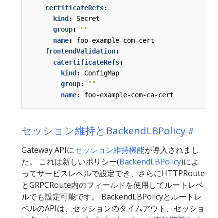
certificateRefs
:
kind
:
Secret
group
:
""
name
:
foo-example-com-cert
frontendValidation
:
caCertificateRefs
:
kind
:
ConfigMap
group
:
""
name
:
foo-example-com-ca-cert
セッション維持とBackendLBPolicy
Gateway APIに
セッション維持機能
が導入されまし
た。 これは新しいポリシー(
BackendLBPolicy
)によ
ってサービスレベルで設定でき、さらにHTTPRoute
とGRPCRoute内のフィールドを使用してルートレベ
ルでも設定可能です。 BackendLBPolicyとルートレ
ベルのAPIは、セッションのタイムアウト、セッショ