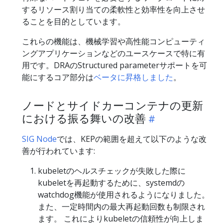
するリソース割り当ての柔軟性と効率性を向上させ
ることを目的としています。
これらの機能は、機械学習や高性能コンピューティ
ングアプリケーションなどのユースケースで特に有
用です。DRAのStructured parameterサポートを可
能にするコア部分は
ベータに昇格しました
。
ノードとサイドカーコンテナの更新
における振る舞いの改善
SIG Node
では、KEPの範囲を超えて以下のような改
善が行われています:
kubeletのヘルスチェックが失敗した際に
kubeletを再起動するために、systemdの
watchdog機能が使用されるようになりました。
また、一定時間内の最大再起動回数も制限され
ます。 これによりkubeletの信頼性が向上しま