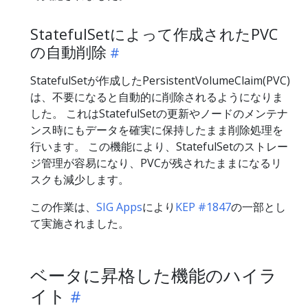
StatefulSetによって作成されたPVC
の自動削除
StatefulSetが作成したPersistentVolumeClaim(PVC)
は、不要になると自動的に削除されるようになりま
した。 これはStatefulSetの更新やノードのメンテナ
ンス時にもデータを確実に保持したまま削除処理を
行います。 この機能により、StatefulSetのストレー
ジ管理が容易になり、PVCが残されたままになるリ
スクも減少します。
この作業は、
SIG Apps
により
KEP #1847
の一部とし
て実施されました。
ベータに昇格した機能のハイラ
イト