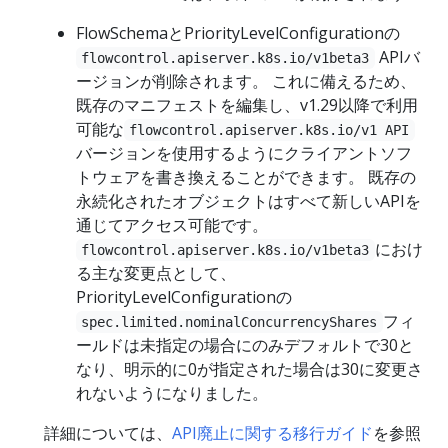
FlowSchemaとPriorityLevelConfigurationの
APIバ
flowcontrol.apiserver.k8s.io/v1beta3
ージョンが削除されます。 これに備えるため、
既存のマニフェストを編集し、v1.29以降で利用
可能な
flowcontrol.apiserver.k8s.io/v1 API
バージョンを使用するようにクライアントソフ
トウェアを書き換えることができます。 既存の
永続化されたオブジェクトはすべて新しいAPIを
通じてアクセス可能です。
におけ
flowcontrol.apiserver.k8s.io/v1beta3
る主な変更点として、
PriorityLevelConfigurationの
フィ
spec.limited.nominalConcurrencyShares
ールドは未指定の場合にのみデフォルトで30と
なり、明示的に0が指定された場合は30に変更さ
れないようになりました。
詳細については、
API廃止に関する移行ガイド
を参照