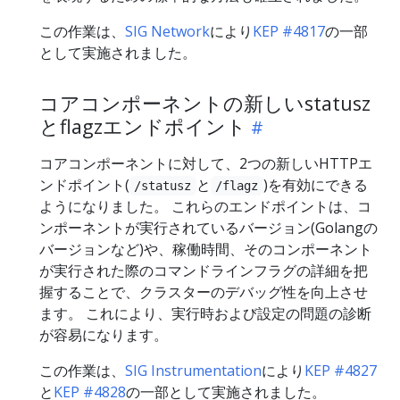
この作業は、
SIG Network
により
KEP #4817
の一部
として実施されました。
コアコンポーネントの新しいstatusz
とflagzエンドポイント
コアコンポーネントに対して、2つの新しいHTTPエ
ンドポイント(
と
)を有効にできる
/statusz
/flagz
ようになりました。 これらのエンドポイントは、コ
ンポーネントが実行されているバージョン(Golangの
バージョンなど)や、稼働時間、そのコンポーネント
が実行された際のコマンドラインフラグの詳細を把
握することで、クラスターのデバッグ性を向上させ
ます。 これにより、実行時および設定の問題の診断
が容易になります。
この作業は、
SIG Instrumentation
により
KEP #4827
と
KEP #4828
の一部として実施されました。