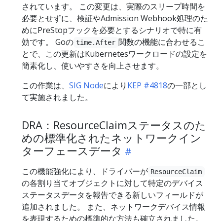
されています。 この変更は、実際のスリープ時間を
必要とせずに、検証やAdmission Webhook処理のた
めにPreStopフックを必要とするシナリオで特に有
効です。 Goの
関数の機能に合わせるこ
time.After
とで、この更新はKubernetesワークロードの設定を
簡素化し、使いやすさを向上させます。
この作業は、
SIG Node
により
KEP #4818
の一部とし
て実施されました。
DRA：ResourceClaimステータスのた
めの標準化されたネットワークイン
ターフェースデータ
この機能強化により、ドライバーが
ResourceClaim
の各割り当てオブジェクトに対して特定のデバイス
ステータスデータを報告できる新しいフィールドが
追加されました。 また、ネットワークデバイス情報
を表現するための標準的な方法も確立されました。