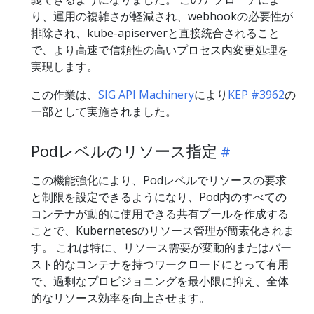
り、運用の複雑さが軽減され、webhookの必要性が
排除され、kube-apiserverと直接統合されること
で、より高速で信頼性の高いプロセス内変更処理を
実現します。
この作業は、
SIG API Machinery
により
KEP #3962
の
一部として実施されました。
Podレベルのリソース指定
この機能強化により、Podレベルでリソースの要求
と制限を設定できるようになり、Pod内のすべての
コンテナが動的に使用できる共有プールを作成する
ことで、Kubernetesのリソース管理が簡素化されま
す。 これは特に、リソース需要が変動的またはバー
スト的なコンテナを持つワークロードにとって有用
で、過剰なプロビジョニングを最小限に抑え、全体
的なリソース効率を向上させます。