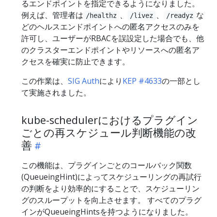
るエンドポイントを指定できるようになりました。
例えば、管理者は
、
、
な
/healthz
/livez
/readyz
どのヘルスエンドポイントへの匿名アクセスのみを
許可し、ユーザーがRBACを誤設定した場合でも、他
のクラスターエンドポイントやリソースへの匿名ア
クセスを確実に防止できます。
この作業は、
SIG Auth
により
KEP #4633
の一部とし
て実施されました。
kube-schedulerにおけるプラグイン
ごとの再スケジュール判断機能の改
善
この機能は、プラグインごとのコールバック関数
(QueueingHint)によってスケジューリングの再試行
の判断をより効率的にすることで、スケジューリン
グのスループットを向上させます。 すべてのプラグ
インがQueueingHintsを持つようになりました。