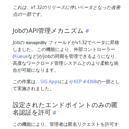
これは、v1.32のリリースに伴いベータとなった改善
点の一部です。
JobのAPI管理メカニズム
Jobの
フィールドがv1.32でベータに昇格
managedBy
しました。 この機能により、外部コントローラー
(
Kueue
など)がJobの同期を管理できるようになり、
高度なワークロード管理システムとのより柔軟な統
合が可能になります。
この作業は、
SIG Apps
により
KEP #4368
の一部とし
て実施されました。
設定されたエンドポイントのみの匿
名認証を許可
この機能により、管理者は匿名リクエストを許可す