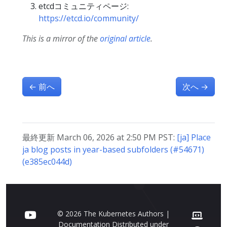
etcdコミュニティページ:
https://etcd.io/community/
This is a mirror of the
original article
.
←
前へ
次へ
→
最終更新 March 06, 2026 at 2:50 PM PST:
[ja] Place
ja blog posts in year-based subfolders (#54671)
(e385ec044d)
© 2026 The Kubernetes Authors |
Documentation Distributed under