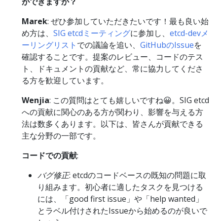
ができますか？
Marek
: ぜひ参加していただきたいです！最も良い始
め方は、
SIG etcdミーティング
に参加し、
etcd-devメ
ーリングリスト
での議論を追い、
GitHubのIssue
を
確認することです。提案のレビュー、コードのテス
ト、ドキュメントの貢献など、常に協力してくださ
る方を歓迎しています。
Wenjia
: この質問はとても嬉しいですね😀。SIG etcd
への貢献に関心のある方が関わり、影響を与える方
法は数多くあります。以下は、皆さんが貢献できる
主な分野の一部です。
コードでの貢献
:
バグ修正
: etcdのコードベースの既知の問題に取
り組みます。初心者に適したタスクを見つける
には、「good first issue」や「help wanted」
とラベル付けされたIssueから始めるのが良いで