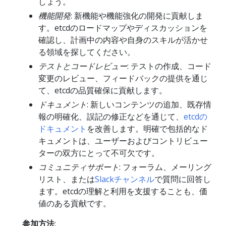
しょう。
機能開発
: 新機能や機能強化の開発に貢献しま
す。etcdのロードマップやディスカッションを
確認し、計画中の内容や自身のスキルが活かせ
る領域を探してください。
テストとコードレビュー
: テストの作成、コード
変更のレビュー、フィードバックの提供を通じ
て、etcdの品質確保に貢献します。
ドキュメント
: 新しいコンテンツの追加、既存情
報の明確化、誤記の修正などを通じて、
etcdの
ドキュメント
を改善します。明確で包括的なド
キュメントは、ユーザーおよびコントリビュー
ターの双方にとって不可欠です。
コミュニティサポート
: フォーラム、メーリング
リスト、または
Slackチャンネル
で質問に回答し
ます。etcdの理解と利用を支援することも、価
値のある貢献です。
参加方法
: