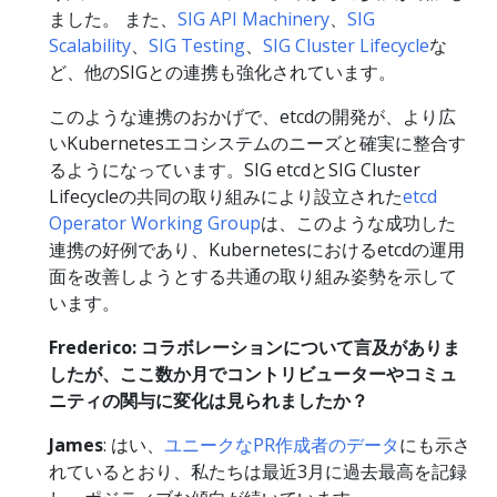
ました。 また、
SIG API Machinery
、
SIG
Scalability
、
SIG Testing
、
SIG Cluster Lifecycle
な
ど、他のSIGとの連携も強化されています。
このような連携のおかげで、etcdの開発が、より広
いKubernetesエコシステムのニーズと確実に整合す
るようになっています。SIG etcdとSIG Cluster
Lifecycleの共同の取り組みにより設立された
etcd
Operator Working Group
は、このような成功した
連携の好例であり、Kubernetesにおけるetcdの運用
面を改善しようとする共通の取り組み姿勢を示して
います。
Frederico: コラボレーションについて言及がありま
したが、ここ数か月でコントリビューターやコミュ
ニティの関与に変化は見られましたか？
James
: はい、
ユニークなPR作成者のデータ
にも示さ
れているとおり、私たちは最近3月に過去最高を記録