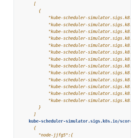
      ]
kube-scheduler-simulator.sigs.k8s.io/score-r