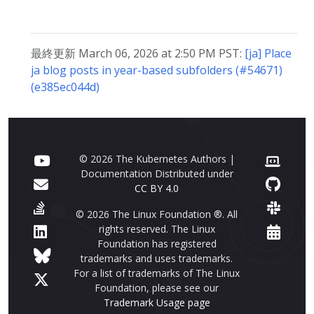
最終更新 March 06, 2026 at 2:50 PM PST:
[ja] Place
ja blog posts in year-based subfolders (#54671)
(e385ec044d)
© 2026 The Kubernetes Authors |
Documentation Distributed under
CC BY 4.0
© 2026 The Linux Foundation ®. All
rights reserved. The Linux
Foundation has registered
trademarks and uses trademarks.
For a list of trademarks of The Linux
Foundation, please see our
Trademark Usage page