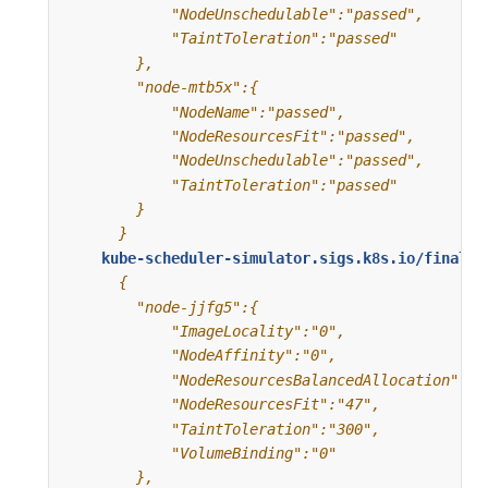
      }
kube-scheduler-simulator.sigs.k8s.io/finalsc