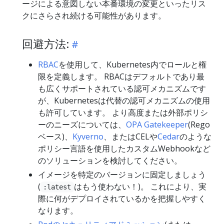
ージによる意図しない本番環境の変更といったリス
クにさらされ続ける可能性があります。
回避方法:
RBAC
を使用して、Kubernetes内でロールと権
限を定義します。 RBACはデフォルトであり最
も広くサポートされている認可メカニズムです
が、Kubernetesは代替の認可メカニズムの使用
も許可しています。 より高度または外部ポリシ
ーのニーズについては、
OPA Gatekeeper
(Rego
ベース)、
Kyverno
、またはCELや
Cedar
のような
ポリシー言語を使用したカスタムWebhookなど
のソリューションを検討してください。
イメージを特定のバージョンに固定しましょう
(
はもう使わない！)。 これにより、実
:latest
際に何がデプロイされているかを把握しやすく
なります。