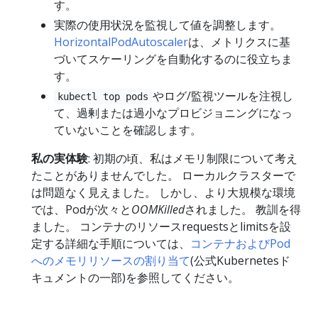
す。
実際の使用状況を監視して値を調整します。
HorizontalPodAutoscaler
は、メトリクスに基
づいてスケーリングを自動化するのに役立ちま
す。
やログ/監視ツールを注視し
kubectl top pods
て、過剰または過小なプロビジョニングになっ
ていないことを確認します。
私の実体験
: 初期の頃、私はメモリ制限について考え
たことがありませんでした。 ローカルクラスターで
は問題なく見えました。 しかし、より大規模な環境
では、Podが次々と
OOMKilled
されました。 教訓を得
ました。 コンテナのリソースrequestsとlimitsを設
定する詳細な手順については、
コンテナおよびPod
へのメモリリソースの割り当て
(公式Kubernetesド
キュメントの一部)を参照してください。