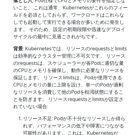
落とし穴
: Pod仕様でCPUとメモリの要件を指定しな
いこと。 これは通常、Kubernetesがこれらのフィー
ルドを必須としておらず、ワークロードはこれらな
しでも起動して実行できる場合が多いために発生し
ます。 そのため、設定の初期段階や迅速なデプロイ
サイクルの最中に見過ごされがちです。
背景
: Kubernetesでは、リソースのrequestsとlimits
は効率的なクラスター管理に不可欠です。 リソース
のrequestsは、スケジューラーが各Podに適切な量
のCPUとメモリを確保し、動作に必要なリソースを
保証します。 リソースlimitsは、Podが使用できる
CPUとメモリの量に上限を設け、単一のPodが過剰
なリソースを消費して他のPodを枯渇状態にするこ
とを防ぎます。 リソースrequestsとlimitsが設定さ
れていない場合:
リソース不足: Podが不十分なリソースしか得ら
れず、パフォーマンスの低下や障害につながる
可能性があります。 これは、Kubernetesが