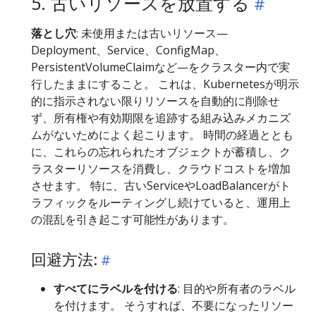
5. 古いリソースを放置する
落とし穴
: 未使用または古いリソース—
Deployment、Service、ConfigMap、
PersistentVolumeClaimなど—をクラスター内で実
行したままにすること。 これは、Kubernetesが明示
的に指示されない限りリソースを自動的に削除せ
ず、所有権や有効期限を追跡する組み込みメカニズ
ムがないためによく起こります。 時間の経過ととも
に、これらの忘れられたオブジェクトが蓄積し、ク
ラスターリソースを消費し、クラウドコストを増加
させます。 特に、古いServiceやLoadBalancerがト
ラフィックをルーティングし続けていると、運用上
の混乱を引き起こす可能性があります。
回避方法:
すべてにラベルを付ける
: 目的や所有者のラベル
を付けます。 そうすれば、不要になったリソー