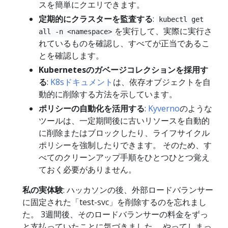
スを簡単にクエリできます。
定期的にクラスターを監査する
:
kubectl get
を実行して、実際に実行さ
all -n <namespace>
れているものを確認し、すべてが正当であるこ
とを確認します。
Kubernetesのガベージコレクションを採用す
る
:
K8sドキュメント
は、依存オブジェクトを自
動的に削除する方法を示しています。
ポリシーの自動化を活用する
:
Kyverno
のような
ツールは、一定期間後に古いリソースを自動的
に削除またはブロックしたり、ライフサイクル
ポリシーを強制したりできます。 そのため、す
べてのクリーンアップ手順をひとつひとつ覚え
ておく必要がありません。
私の実体験
: ハッカソンの後、外部ロードバランサー
に固定された「test-svc」を削除するのを忘れまし
た。 3週間後、そのロードバランサーの料金をずっ
と支払っていたことに気づきました。 やってしまっ