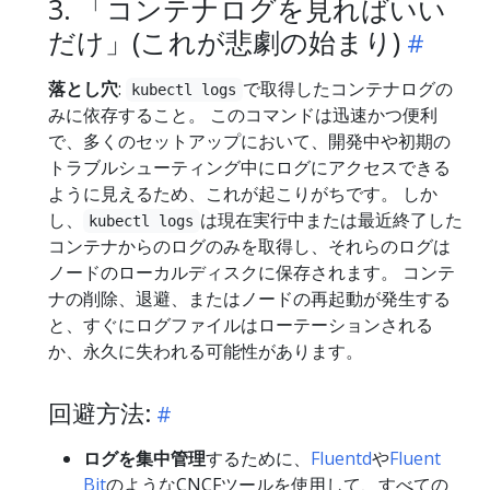
3. 「コンテナログを見ればいい
だけ」(これが悲劇の始まり)
落とし穴
:
で取得したコンテナログの
kubectl logs
みに依存すること。 このコマンドは迅速かつ便利
で、多くのセットアップにおいて、開発中や初期の
トラブルシューティング中にログにアクセスできる
ように見えるため、これが起こりがちです。 しか
し、
は現在実行中または最近終了した
kubectl logs
コンテナからのログのみを取得し、それらのログは
ノードのローカルディスクに保存されます。 コンテ
ナの削除、退避、またはノードの再起動が発生する
と、すぐにログファイルはローテーションされる
か、永久に失われる可能性があります。
回避方法:
ログを集中管理
するために、
Fluentd
や
Fluent
Bit
のようなCNCFツールを使用して、すべての