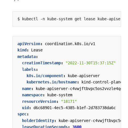
apiVersion
:
coordination.k8s.io/v1
kind
:
Lease
metadata
:
creationTimestamp
:
"2022-11-30T15:37:15Z"
labels
:
k8s.io/component
:
kube-apiserver
kubernetes.io/hostname
:
kind-control-plane
name
:
kube-apiserver-c4vwjftbvpc5os2vvzle4qg27
namespace
:
kube-system
resourceVersion
:
"18171"
uid
:
d6c68901-4ec5-4385-b1ef-2d783738da6c
spec
:
holderIdentity
:
kube-apiserver-c4vwjftbvpc5os2
leaseDurationSeconds
:
3600