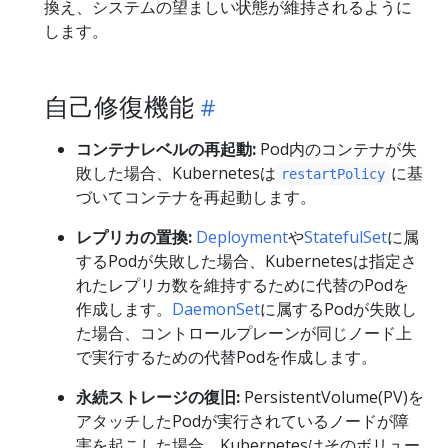
換え、システムの望ましい状態が維持されるように
します。
自己修復機能
コンテナレベルの再起動:
Pod内のコンテナが失
敗した場合、Kubernetesは
に基
restartPolicy
づいてコンテナを再起動します。
レプリカの置換:
Deployment
や
StatefulSet
に属
するPodが失敗した場合、Kubernetesは指定さ
れたレプリカ数を維持するために代替のPodを
作成します。
DaemonSet
に属するPodが失敗し
た場合、コントロールプレーンが同じノード上
で実行するための代替Podを作成します。
永続ストレージの復旧:
PersistentVolume(PV)を
アタッチしたPodが実行されているノードが障
害を起こした場合、Kubernetesはそのボリュー