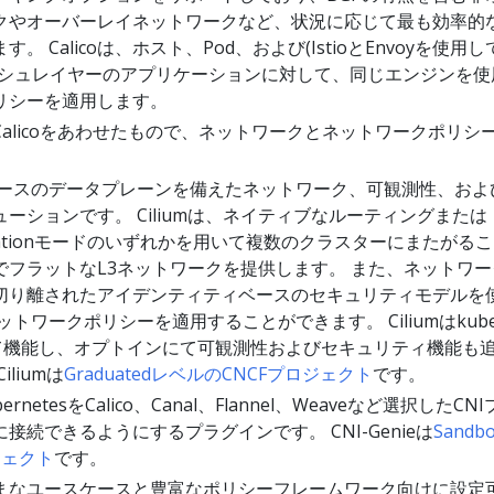
クやオーバーレイネットワークなど、状況に応じて最も効率的
。 Calicoは、ホスト、Pod、および(IstioとEnvoyを使用
ッシュレイヤーのアプリケーションに対して、同じエンジンを使
リシーを適用します。
elとCalicoをあわせたもので、ネットワークとネットワークポリシ
Fベースのデータプレーンを備えたネットワーク、可観測性、およ
ーションです。 Ciliumは、ネイティブなルーティングまたは
capsulationモードのいずれかを用いて複数のクラスターにまたがる
でフラットなL3ネットワークを提供します。 また、ネットワー
切り離されたアイデンティティベースのセキュリティモデルを
ットワークポリシーを適用することができます。 Ciliumはkube
して機能し、オプトインにて可観測性およびセキュリティ機能も
liumは
GraduatedレベルのCNCFプロジェクト
です。
ernetesをCalico、Canal、Flannel、Weaveなど選択したCN
接続できるようにするプラグインです。 CNI-Genieは
Sandb
ジェクト
です。
まなユースケースと豊富なポリシーフレームワーク向けに設定