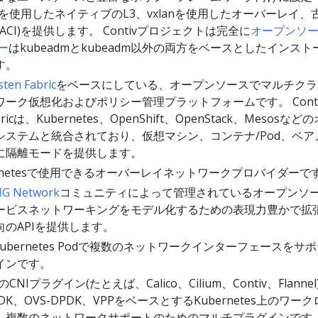
Pを使用したネイティブのL3、vxlanを使用したオーバーレイ、
DN/ACI)を提供します。 Contivプロジェクトは完全に
オープンソ
ー
はkubeadmとkubeadm以外の両方をベースとしたインスト
す。
ten Fabric
をベースにしている、オープンソースでマルチクラ
ーク仮想化およびポリシー管理プラットフォームです。 Contra
bricは、Kubernetes、OpenShift、OpenStack、Mesosなど
システムと統合されており、仮想マシン、コンテナ/Pod、ベア
に隔離モードを提供します。
ernetesで使用できるオーバーレイネットワークプロバイダーで
IG Network
コミュニティによって管理されているオープンソ
ービスネットワーキングをモデル化するための表現力豊かで拡
のAPIを提供します。
ubernetes Podで複数のネットワークインターフェースをサ
インです。
NIプラグイン(たとえば、Calico、Cilium、Contiv、Flanne
DK、OVS-DPDK、VPPをベースとするKubernetes上のワー
、複数のネットワークサポートのためのマルチプラグインです