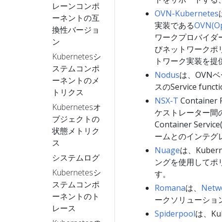
レーンコンポ
OVN-Kubernetes
ーネントの互
実装である
OVN(Op
換性バージョ
ワークプロバイダーで
ン
びネットワークポリ
Kubernetesシ
トワーク実装を提
ステムコンポ
Nodus
は、OVN
ーネントのメ
スのService func
トリクス
NSX-T
Containe
Kubernetesオ
ケストレーター間のイ
ブジェクトの
Container Se
状態メトリク
ームとのインテグ
ス
Nuage
は、Kube
システムログ
ングを使用してポ
Kubernetesシ
す。
ステムコンポ
Romana
は、
Netwo
ーネントのト
ークソリューショ
レース
Spiderpool
は、K