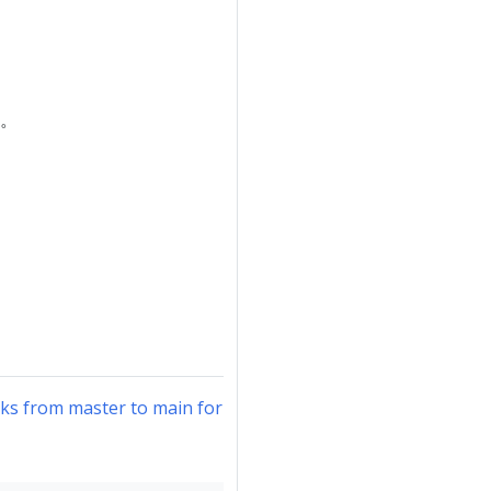
。
す。
nks from master to main for