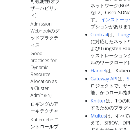
可観測性(オブ
ネットワーク(BG
ザーバビリテ
なL2、Cisco-S
ィ)
す。
インストーラ
Admission
プションがありま
Webhookのグ
Contrail
は、
Tungs
ッドプラクテ
に対応したネットワ
ィス
よびTungsten Fa
Good
ケストレーション
practices for
ルのワークロード
Dynamic
Flannel
は、Kub
Resource
Gateway API
は、
S
Allocation as
ロジェクトで、サ
a Cluster
能、かつロール指向
Admin
(EN)
Knitter
は、1つのK
ロギングのア
するためのプラグ
ーキテクチャ
Multus
は、すべてのC
Kubernetesコ
えて、SRIOV、DP
ントロールプ
ドをサポートする