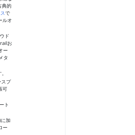
古典的
ース
で
ールオ
ウド
ilお
のオー
メタ
す。
ースプ
張可
ポート
l)に加
クロー
。