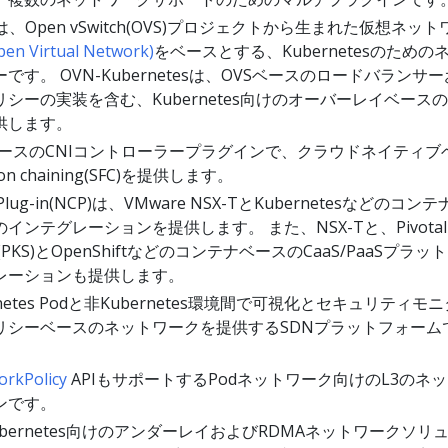
は、Open vSwitch(OVS)プロジェクトから生まれた仮想ネッ
en Virtual Network)
をベースとする、Kubernetesのための
す。 OVN-Kubernetesは、OVSベースのロードバランサ
シーの実装を含む、Kubernetes向けのオーバーレイベース
供します。
ベースのCNIコントローラープラグインで、クラウドネイティブ
tion chaining(SFC)を提供します。
r Plug-in(NCP)は、VMware NSX-TとKubernetesなどのコン
ンテグレーションを提供します。 また、NSX-Tと、Pivotal
rvice(PKS)とOpenShiftなどのコンテナベースのCaaS/PaaSプラッ
レーションも提供します。
rnetes Podと非Kubernetes環境間で可視化とセキュリティモ
リシーベースのネットワークを提供するSDNプラットフォーム
rkPolicy
APIもサポートするPodネットワーク向けのL3のネ
ンです。
ubernetes向けのアンダーレイおよびRDMAネットワークソリ