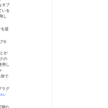
なオプ
している
用し
ーを提
びセ
ことが
クの
使用し
-
追加で
Iプラグ
oxレ
可能な