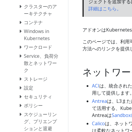
ジェクトを追加する
クラスターのア
詳細はこちら。
ーキテクチャ
コンテナ
アドオンはKuberne
Windows in
Kubernetes
このページでは、利用
ワークロード
方法へのリンクを提供
Service、負荷分
散とネットワー
ネットワー
ク
ストレージ
ACI
は、統合された
設定
用して提供します
セキュリティ
Antrea
は、L3また
ポリシー
て活用する、Kub
スケジューリン
Antreaは
Sandb
グ、プリエンプ
Calico
は、ネットワ
ションと退避
は柔軟なネットワ