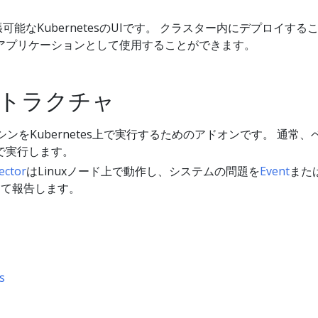
可能なKubernetesのUIです。 クラスター内にデプロイする
アプリケーションとして使用することができます。
トラクチャ
ンをKubernetes上で実行するためのアドオンです。 通常、
で実行します。
ector
はLinuxノード上で動作し、システムの問題を
Event
また
して報告します。
s