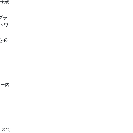
でサポ
プラ
ットワ
を必
ター内
ースで