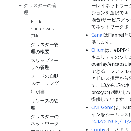
クラスターの管
ーレイネットワー
理
ションを選択できます
場合)サービスメ
Node
てネットワークポ
Shutdowns
Canal
はFlann
(EN)
供します。
クラスター管
Cilium
は、eBP
理の概要
キュリティのソリュ
スワップメモ
overlay/en
リの管理
できる、シンプル
ノードの自動
アドレス指定から
スケーリング
て、L3からL7のネ
証明書
proxyの代替と
提供しています。 Ci
リソースの管
CNI-Genie
は、Kub
理
インをシームレスに
クラスターの
ベルのCNCFプロ
ネットワーク
Contiv
は、さまざ