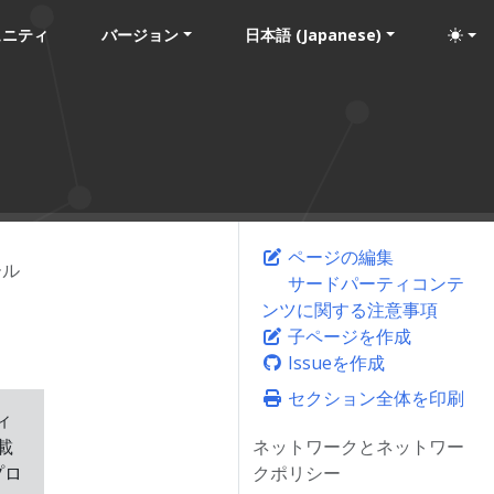
ュニティ
バージョン
日本語 (Japanese)
ページの編集
ール
サードパーティコンテ
ンツに関する注意事項
子ページを作成
Issueを作成
セクション全体を印刷
ィ
載
ネットワークとネットワー
プロ
クポリシー