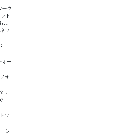
トワーク
ネット
ーおよ
のネッ
ベー
テナオー
トフォ
ニタリ
で
ットワ
ューシ