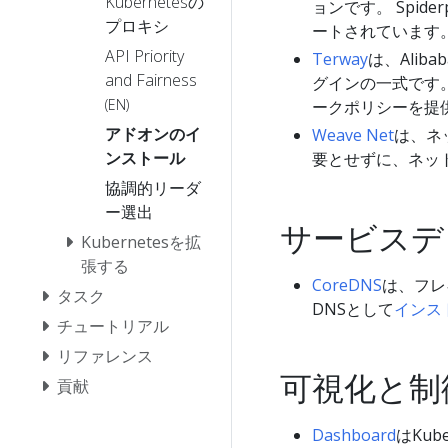
Kubernetesの
ョンです。 Spi
プロキシ
ートされています
API Priority
Terway
は、Alib
and Fairness
グインの一式です。 
(EN)
ークポリシーを提
アドオンのイ
Weave Net
は、ネ
ンストール
要とせずに、ネッ
協調的リーダ
ー選出
サービスデ
Kubernetesを拡
張する
CoreDNS
は、フレ
タスク
DNSとして
インス
チュートリアル
リファレンス
可視化と制
貢献
Dashboard
はKu