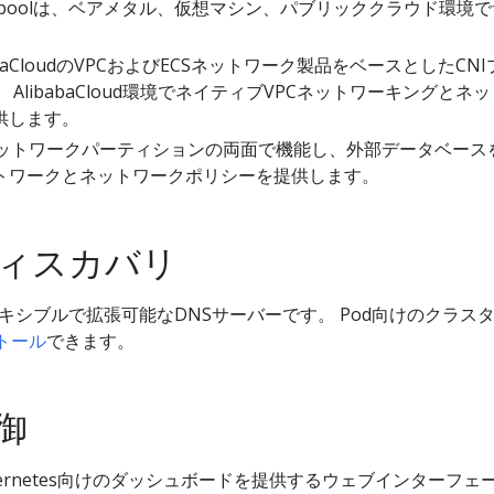
derpoolは、ベアメタル、仮想マシン、パブリッククラウド環境
。
abaCloudのVPCおよびECSネットワーク製品をベースとしたCNI
AlibabaCloud環境でネイティブVPCネットワーキングとネ
供します。
ットワークパーティションの両面で機能し、外部データベース
トワークとネットワークポリシーを提供します。
ィスカバリ
キシブルで拡張可能なDNSサーバーです。 Pod向けのクラス
トール
できます。
御
bernetes向けのダッシュボードを提供するウェブインターフェ