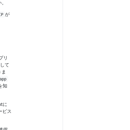
い。
が
IP
プリ
して
きま
app
を知
tに
ービス
適用