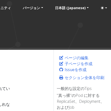
ュニティ
バージョン
日本語 (Japanese)
ページの編集
子ページを作成
Issueを作成
セクション全体を印刷
れてい
一般的な設定のTips
"真っ裸"のPod に対する
ReplicaSet、Deployment、
しれな
およびJob