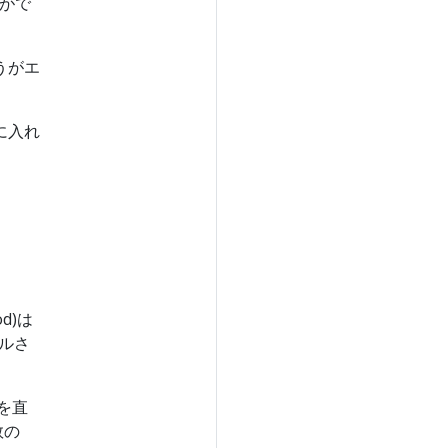
がで
うがエ
に入れ
d)は
ールさ
dを直
数の