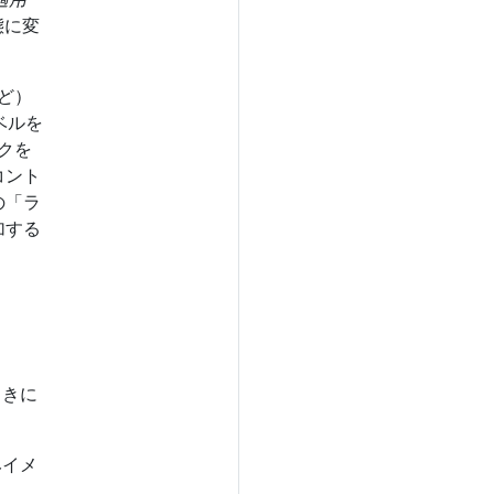
態に変
など）
ベルを
クを
コント
の「ラ
加する
ときに
みイメ