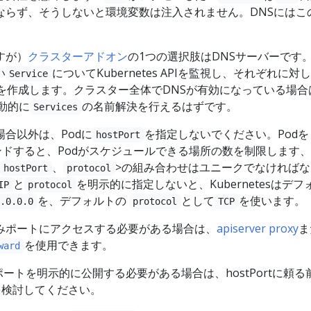
ならず、そうしないと環境変数は注入されません。DNSにはこ
すが）
クラスターアドオン
の1つの選択肢はDNSサーバーです。
い
についてKubernetes APIを監視し、それぞれに対
Service
ドを作成します。クラスター全体でDNSが有効になっている場合
動的に
の名前解決を行えるはずです。
Services
合以外は、Podに
を指定しないでください。Podを
hostPort
ンドすると、Podがスケジュールできる場所の数を制限します
、
>の組み合わせはユニークでなければな
hostPort
protocol
と
を明示的に指定しないと、Kubernetesはデフ
IP
protocol
を、デフォルトの
として
を使います。
0.0.0.0
protocol
TCP
みポートにアクセスする必要がある場合は、
apiserver proxy
ま
を使用できます。
ward
ポートを明示的に公開する必要がある場合は、hostPortに頼る
を検討してください。