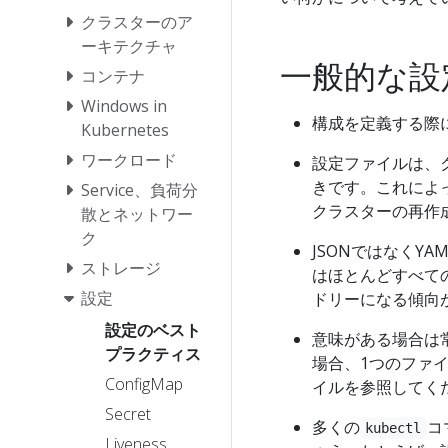
クラスターのア
ーキテクチャ
一般的な設定
コンテナ
Windows in
構成を定義する際
Kubernetes
ワークロード
設定ファイルは、
きです。これによ
Service、負荷分
クラスターの再作
散とネットワー
ク
JSONではなくY
ストレージ
はほとんどすべて
設定
ドリーになる傾向
設定のベスト
意味がある場合は
プラクティス
場合、1つのファ
ConfigMap
イルを参照してく
Secret
多くの
コ
kubectl
Liveness、