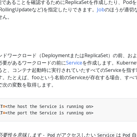
であることを確認するためにReplicaSetを作成したり、Pod
ollingUpdateなど)を指定したりできます。
Job
のほうが適切
せん。
ワークロード（DeploymentまたはReplicaSet）の前、お
必要があるワークロードの前に
Service
を作成します。Kuberne
と、コンテナ起動時に実行されていたすべてのServiceを指す
。たとえば、fooという名前のServiceが存在する場合、すべ
で次の変数を取得します。
ST
=
RT
=
必要性を意味します
-
がアクセスしたい
は
自
Pod
Service
Pod