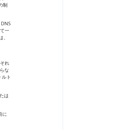
の制
DNS
して一
は、
、それ
らな
ォルト
たは
前に