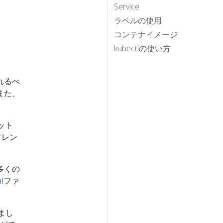
Service
ラベルの使用
コンテナイメージ
kubectlの使い方
れるべ
また、
ット
フレン
多くの
l
ファ
まし