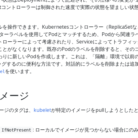
mentコントローラーは制御された速度で実際の状態を望ましい状
操作できます。Kubernetesコントローラー（ReplicaSet
セレクターラベルを使用してPodとマッチするため、Podから関連ラ
ローラーによって考慮されたり、Serviceによってトラフィッ
ことがなくなります。既存のPodのラベルを削除すると、その
わりに新しいPodを作成します。これは、「隔離」環境で以前
バッグするのに便利な方法です。対話的にラベルを削除または追
を使います。
el
メージ
ージのタグは、
kubelet
が特定のイメージをpullしようとした
: ローカルでイメージが見つからない場合にの
 IfNotPresent
。