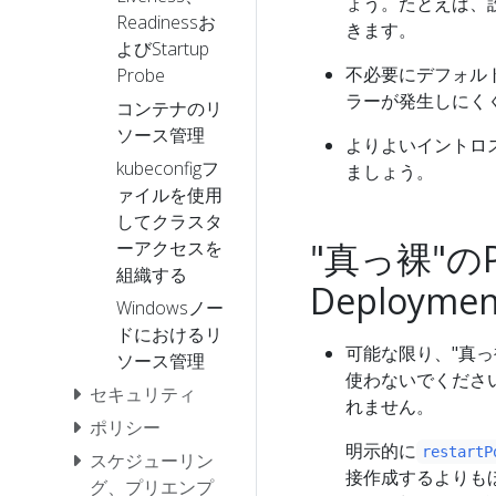
ょう。たとえば、
Readinessお
きます。
よびStartup
不必要にデフォル
Probe
ラーが発生しにく
コンテナのリ
ソース管理
よりよいイントロ
kubeconfigフ
ましょう。
ァイルを使用
してクラスタ
"真っ裸"のP
ーアクセスを
組織する
Deploym
Windowsノー
ドにおけるリ
可能な限り、"真っ裸
ソース管理
使わないでください
セキュリティ
れません。
ポリシー
明示的に
restartP
スケジューリン
接作成するよりもほ
グ、プリエンプ