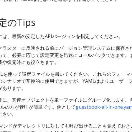
のTips
には、最新の安定したAPIバージョンを指定してください。
クラスターに反映される前にバージョン管理システムに保存さ
って、必要に応じて設定変更を迅速にロールバックできます。
成や復元時にも役立ちます。
AMLを使って設定ファイルを書いてください。これらのフォーマ
のシナリオで互換的に使用できますが、YAMLはよりユーザー
があります。
常に、関連オブジェクトを単一ファイルにグループ化します。
イルの方が管理が簡単です。例として
guestbook-all-in-one.yam
ださい。
マンドがディレクトリに対しても呼び出せることも覚えておき