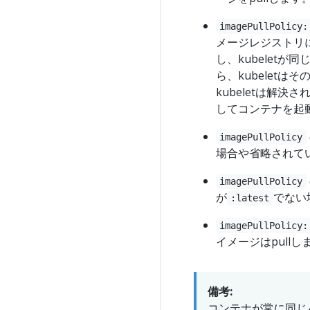
imagePullPolicy:
メージレジストリ
し、kubelet
ら、kubelet
kubeletは解
してコンテナを起
imagePullPolicy
場合や省略されて
imagePullPolicy
が
でない
:latest
imagePullPolicy:
イメージはpullし
備考:
コンテナが常に同じ