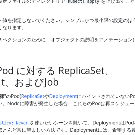
設定ファイルのディレクトリで
を呼び出すこと
kubectl apply
ト値を指定しないでください。シンプルかつ最小限の設定のほ
くなります。
スペクションのために、オブジェクトの説明をアノテーション
od に対する ReplicaSet、
ent、およびJob
"のPod(
ReplicaSet
や
Deployment
にバインドされていないPo
。Nodeに障害が発生した場合、これらのPodは再スケジュ
を使いたいシーンを除いて、DeploymentはPo
olicy: Never
とんど常に望ましい方法です。Deploymentには、希望する