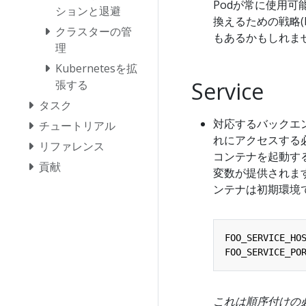
Podが常に使用可能
ションと退避
換えるための戦略(R
クラスターの管
もあるかもしれま
理
Kubernetesを拡
Service
張する
タスク
対応するバックエンド
チュートリアル
れにアクセスする
リファレンス
コンテナを起動する
貢献
変数が提供されます
ンテナは初期環境
FOO_SERVICE_HO
FOO_SERVICE_PO
これは順序付けの