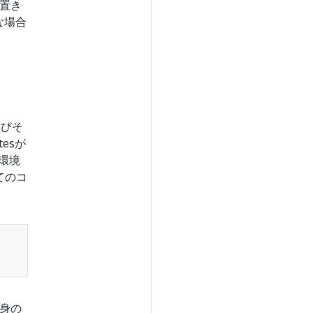
を置き
な場合
よびそ
tesが
環境
てのコ
身の