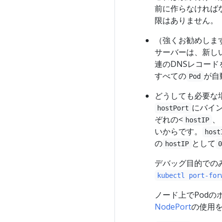
前に作らなければ
限はありません。
（強くお勧めしま
サーバーは、新し
連のDNSレコー
すべての
が自
Pod
どうしても必要な場
にバイ
hostPort
ぞれの<
、
hostIP
いからです。
host
の
として
hostIP
デバッグ目的での
kubectl port-for
ノード上でPodの
NodePort
の使用