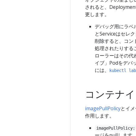
されると、Deploy
更します。
デバッグ用にラベルを
とServiceは
削除すると、コント
処理されたりする
ローラーはその代
イブ」Podをデ
には、
kubectl lab
コンテナイ
imagePullPolicy
とイメ
作用します。
imagePullPolicy:
ージをpullします