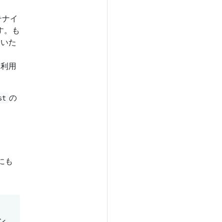
テナイ
す。も
ていた
を利用
の
st
にも
ン