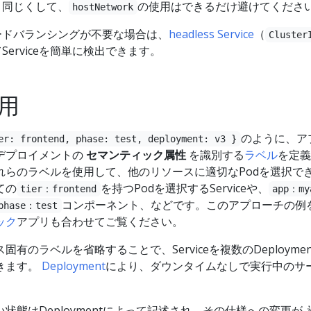
と同じくして、
の使用はできるだけ避けてくださ
hostNetwork
ードバランシングが不要な場合は、
headless Service
（
Cluster
Serviceを簡単に検出できます。
用
のように、ア
er: frontend, phase: test, deployment: v3 }
デプロイメントの
セマンティック属性
を識別する
ラベル
を定義
れらのラベルを使用して、他のリソースに適切なPodを選択で
ての
を持つPodを選択するServiceや、
tier：frontend
app：my
コンポーネント、などです。このアプローチの例
phase：test
ック
アプリも合わせてご覧ください。
有のラベルを省略することで、Serviceを複数のDeploymen
きます。
Deployment
により、ダウンタイムなしで実行中のサ
。
状態はDeploymentによって記述され、その仕様への変更が