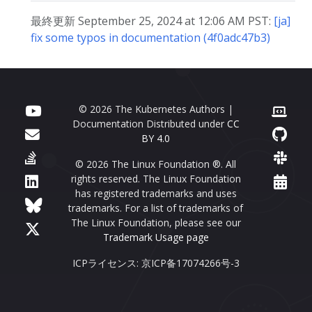
最終更新 September 25, 2024 at 12:06 AM PST:
[ja]
fix some typos in documentation (4f0adc47b3)
© 2026 The Kubernetes Authors |
Documentation Distributed under
CC
BY 4.0
© 2026 The Linux Foundation ®. All
rights reserved. The Linux Foundation
has registered trademarks and uses
trademarks. For a list of trademarks of
The Linux Foundation, please see our
Trademark Usage page
ICPライセンス: 京ICP备17074266号-3