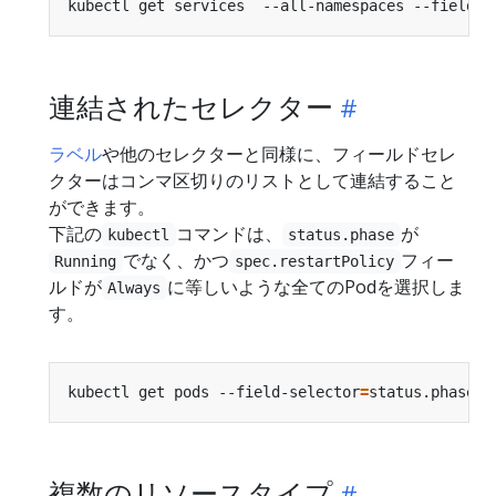
kubectl get services  --all-namespaces --field-s
連結されたセレクター
ラベル
や他のセレクターと同様に、フィールドセレ
クターはコンマ区切りのリストとして連結すること
ができます。
下記の
コマンドは、
が
kubectl
status.phase
でなく、かつ
フィー
Running
spec.restartPolicy
ルドが
に等しいような全てのPodを選択しま
Always
す。
kubectl get pods --field-selector
=
status.phase!
=
複数のリソースタイプ