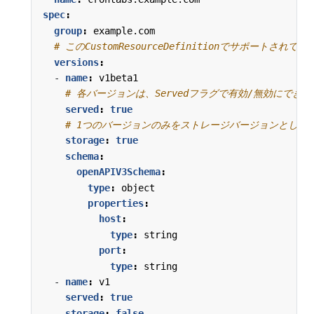
spec
:
group
:
example.com
# このCustomResourceDefinitionでサポートさ
versions
:
- 
name
:
v1beta1
# 各バージョンは、Servedフラグで有効/無効にでき
served
:
true
# 1つのバージョンのみをストレージバージョンとして
storage
:
true
schema
:
openAPIV3Schema
:
type
:
object
properties
:
host
:
type
:
string
port
:
type
:
string
- 
name
:
v1
served
:
true
storage
:
false