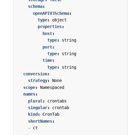
schema
:
openAPIV3Schema
:
type
:
object
properties
:
host
:
type
:
string
port
:
type
:
string
time
:
type
:
string
conversion
:
strategy
:
None
scope
:
Namespaced
names
:
plural
:
crontabs
singular
:
crontab
kind
:
CronTab
shortNames
:
- 
ct