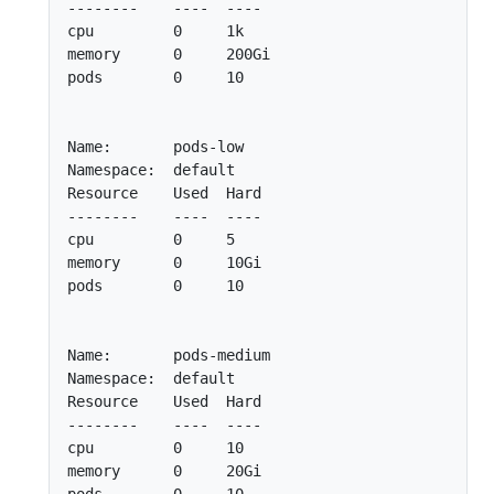
--------    ----  ----

cpu         0     1k

memory      0     200Gi

pods        0     10

Name:       pods-low

Namespace:  default

Resource    Used  Hard

--------    ----  ----

cpu         0     5

memory      0     10Gi

pods        0     10

Name:       pods-medium

Namespace:  default

Resource    Used  Hard

--------    ----  ----

cpu         0     10

memory      0     20Gi
