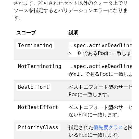
されます。許可されたセット以外のクォータ上でリ
ソースを指定するとバリデーションエラーになりま
す。
スコープ
説明
Terminating
.spec.activeDeadlineSe
であるPodに一致します
>= 0
NotTerminating
.spec.activeDeadlineSe
であるPodに一致します
がnil
ベストエフォート型のサービス
BestEffort
Podに一致します。
ベストエフォート型のサービス
NotBestEffort
ないPodに一致します。
指定された
優先度クラス
と関連
PriorityClass
いるPodに一致します。