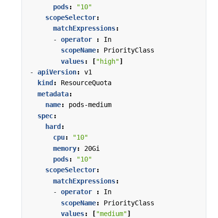
pods
:
"10"
scopeSelector
:
matchExpressions
:
- 
operator 
:
In
scopeName
:
PriorityClass
values
:
[
"high"
]
- 
apiVersion
:
v1
kind
:
ResourceQuota
metadata
:
name
:
pods-medium
spec
:
hard
:
cpu
:
"10"
memory
:
20Gi
pods
:
"10"
scopeSelector
:
matchExpressions
:
- 
operator 
:
In
scopeName
:
PriorityClass
values
:
[
"medium"
]