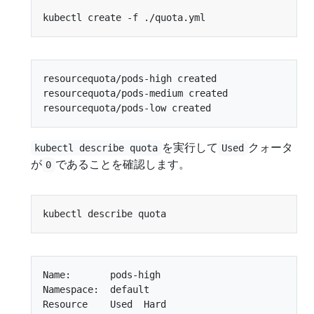
resourcequota/pods-high created

resourcequota/pods-medium created

を実行して
クォータ
kubectl describe quota
Used
が
であることを確認します。
0
Name:       pods-high

Namespace:  default

Resource    Used  Hard
