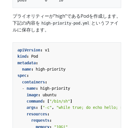
プライオリティーが"high"であるPodを作成します。
下記の内容を
というファイ
high-priority-pod.yml
ルに保存します。
apiVersion
:
v1
kind
:
Pod
metadata
:
name
:
high-priority
spec
:
containers
:
- 
name
:
high-priority
image
:
ubuntu
command
:
[
"/bin/sh"
]
args
:
[
"-c"
,
"while true; do echo hello; sle
resources
:
requests
:
memory
:
"10Gi"