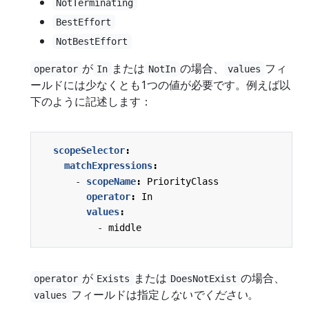
NotTerminating
BestEffort
NotBestEffort
が
または
の場合、
フィ
operator
In
NotIn
values
ールドには少なくとも1つの値が必要です。例えば以
下のように記述します：
scopeSelector
:
matchExpressions
:
- 
scopeName
:
PriorityClass
operator
:
In
values
:
- 
middle
が
または
の場合、
operator
Exists
DoesNotExist
フィールドは指定
しないでください
。
values