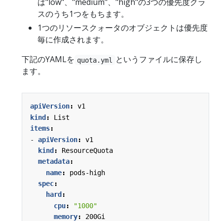
は"low"、"medium"、"high"の3つの優先度クラ
スのうち1つをもちます。
1つのリソースクォータのオブジェクトは優先度
毎に作成されます。
下記のYAMLを
というファイルに保存し
quota.yml
ます。
apiVersion
:
v1
kind
:
List
items
:
- 
apiVersion
:
v1
kind
:
ResourceQuota
metadata
:
name
:
pods-high
spec
:
hard
:
cpu
:
"1000"
memory
:
200Gi