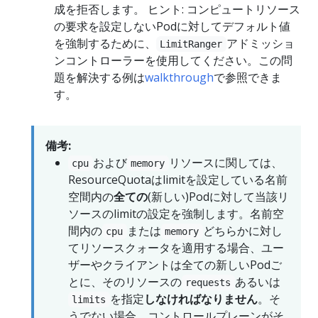
成を拒否します。 ヒント: コンピュートリソース
の要求を設定しないPodに対してデフォルト値
を強制するために、
アドミッショ
LimitRanger
ンコントローラーを使用してください。この問
題を解決する例は
walkthrough
で参照できま
す。
備考:
および
リソースに関しては、
cpu
memory
ResourceQuotaはlimitを設定している名前
空間内の
全ての
(新しい)Podに対して当該リ
ソースのlimitの設定を強制します。名前空
間内の
または
どちらかに対し
cpu
memory
てリソースクォータを適用する場合、ユー
ザーやクライアントは全ての新しいPodご
とに、そのリソースの
あるいは
requests
を指定
しなければなりません
。そ
limits
うでない場合、コントロールプレーンがそ