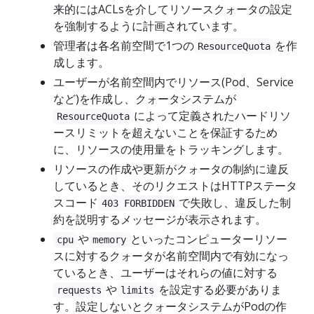
来的にはACLsを介してリソースクォータの設定
を強制するように計画されています。
管理者は各名前空間で1つの
を作
ResourceQuota
成します。
ユーザーが名前空間内でリソース(Pod、Service
など)を作成し、クォータシステムが
によって定義されたハードリソ
ResourceQuota
ースリミットを超えないことを保証するため
に、リソースの使用量をトラッキングします。
リソースの作成や更新がクォータの制約に違反
しているとき、そのリクエストはHTTPステータ
スコード
で失敗し、違反した制
403 FORBIDDEN
約を説明するメッセージが表示されます。
や
といったコンピューターリソー
cpu
memory
スに対するクォータが名前空間内で有効になっ
ているとき、ユーザーはそれらの値に対する
や
を設定する必要がありま
requests
limits
す。設定しないとクォータシステムがPodの作