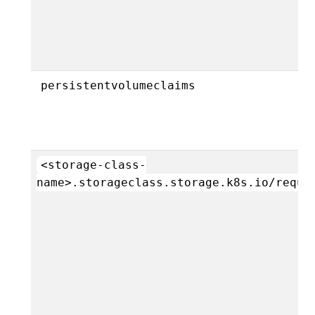
persistentvolumeclaims
<storage-class-
name>.storageclass.storage.k8s.io/reque