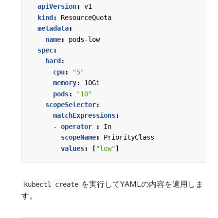
- 
apiVersion
:
v1
kind
:
ResourceQuota
metadata
:
name
:
pods-low
spec
:
hard
:
cpu
:
"5"
memory
:
10Gi
pods
:
"10"
scopeSelector
:
matchExpressions
:
- 
operator 
:
In
scopeName
:
PriorityClass
values
:
[
"low"
]
を実行してYAMLの内容を適用しま
kubectl create
す。