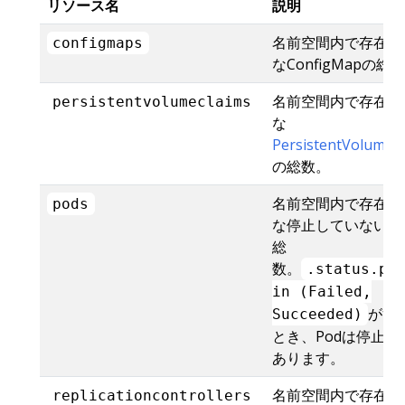
リソース名
説明
名前空間内で存在可
configmaps
なConfigMapの総
名前空間内で存在可
persistentvolumeclaims
な
PersistentVolumeC
の総数。
名前空間内で存在可
pods
な停止していないPo
総
数。
.status.ph
in (Failed,
がtr
Succeeded)
とき、Podは停止状
あります。
名前空間内で存在可
replicationcontrollers