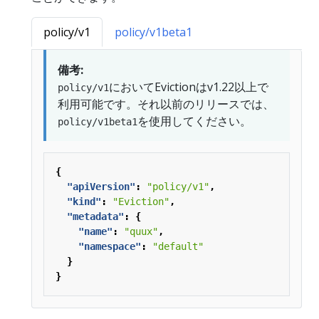
policy/v1
policy/v1beta1
備考:
においてEvictionはv1.22以上で
policy/v1
利用可能です。それ以前のリリースでは、
を使用してください。
policy/v1beta1
{
"apiVersion"
:
"policy/v1"
,
"kind"
:
"Eviction"
,
"metadata"
:
{
"name"
:
"quux"
,
"namespace"
:
"default"
}
}