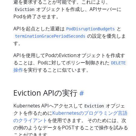
避を要求することが可能です。これにより、
オブジェクトを作成し、APIサーバーに
Eviction
Podを終了させます。
APIを起点とした退避は
と
PodDisruptionBudgets
の設定を優先しま
terminationGracePeriodSeconds
す。
APIを使用してPodのEvictionオブジェクトを作成す
ることは、Podに対してポリシー制御された
DELETE
操作
を実行することに似ています。
Eviction APIの実行
Kubernetes APIへアクセスして
オブジェ
Eviction
クトを作るために
Kubernetesのプログラミング言語
のクライアント
を使用できます。 そのためには、次
の例のようなデータをPOSTすることで操作を試みる
ことができます。