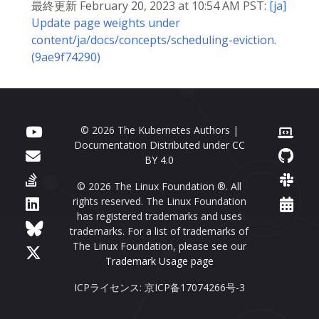
最終更新 February 20, 2023 at 10:54 AM PST:
[ja]
Update page weights under
content/ja/docs/concepts/scheduling-eviction.
(9ae9f74290)
© 2026 The Kubernetes Authors |
Documentation Distributed under
CC
BY 4.0
© 2026 The Linux Foundation ®. All
rights reserved. The Linux Foundation
has registered trademarks and uses
trademarks. For a list of trademarks of
The Linux Foundation, please see our
Trademark Usage page
ICPライセンス: 京ICP备17074266号-3