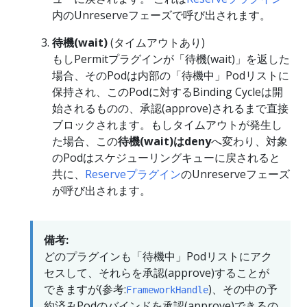
内のUnreserveフェーズで呼び出されます。
待機(wait)
(タイムアウトあり)
もしPermitプラグインが「待機(wait)」を返した
場合、そのPodは内部の「待機中」Podリストに
保持され、このPodに対するBinding Cycleは開
始されるものの、承認(approve)されるまで直接
ブロックされます。もしタイムアウトが発生し
た場合、この
待機(wait)
は
deny
へ変わり、対象
のPodはスケジューリングキューに戻されると
共に、
Reserveプラグイン
のUnreserveフェーズ
が呼び出されます。
備考:
どのプラグインも「待機中」Podリストにアク
セスして、それらを承認(approve)することが
できますが(参考:
)、その中の予
FrameworkHandle
約済みPodのバインドを承認(approve)できるの