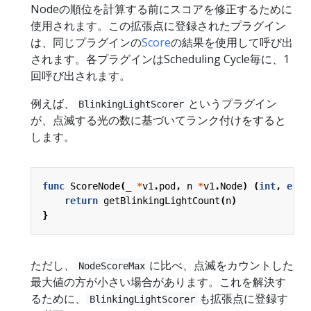
Nodeの順位を計算する前にスコアを修正するために
使用されます。この拡張点に登録されたプラグイン
は、同じプラグインの
Score
の結果を使用して呼び出
されます。各プラグインはScheduling Cycle毎に、1
回呼び出されます。
例えば、
というプラグイン
BlinkingLightScorer
が、点滅する光の数に基づいてランク付けをすると
します。
func
ScoreNode
(
_
*
v1
.
pod
,
n
*
v1
.
Node
)
(
int
,
erro
return
getBlinkingLightCount
(
n
)
}
ただし、
に比べ、点滅をカウントした
NodeScoreMax
最大値の方が小さい場合があります。これを解決す
るために、
も拡張点に登録す
BlinkingLightScorer