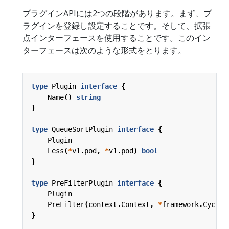
プラグインAPIには2つの段階があります。まず、プ
ラグインを登録し設定することです。そして、拡張
点インターフェースを使用することです。このイン
ターフェースは次のような形式をとります。
type
Plugin
interface
{
Name
()
string
}
type
QueueSortPlugin
interface
{
Plugin
Less
(
*
v1
.
pod
,
*
v1
.
pod
)
bool
}
type
PreFilterPlugin
interface
{
Plugin
PreFilter
(
context
.
Context
,
*
framework
.
CycleS
}