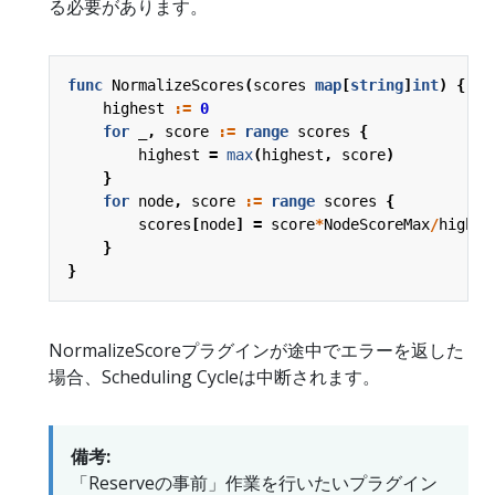
る必要があります。
func
NormalizeScores
(
scores
map
[
string
]
int
)
{
highest
:=
0
for
_
,
score
:=
range
scores
{
highest
=
max
(
highest
,
score
)
}
for
node
,
score
:=
range
scores
{
scores
[
node
]
=
score
*
NodeScoreMax
/
highes
}
}
NormalizeScoreプラグインが途中でエラーを返した
場合、Scheduling Cycleは中断されます。
備考:
「Reserveの事前」作業を行いたいプラグイン