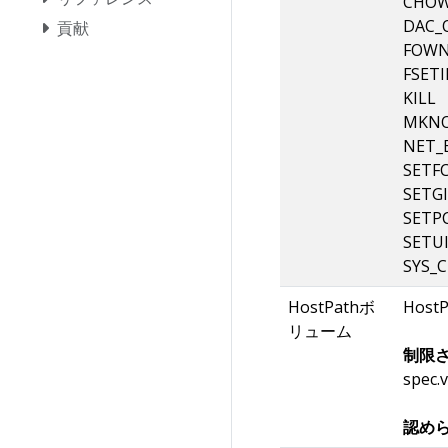
CHO
DAC_
貢献
FOWN
FSETI
KILL
MKN
NET_
SETF
SETG
SETP
SETU
SYS_
HostPathボ
Hos
リューム
制限さ
spec.
認めら