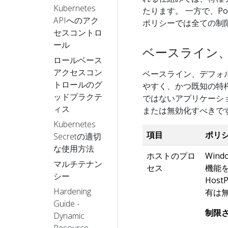
Kubernetes
たります。 一方で、Pod
APIへのアク
ポリシーでは全ての制
セスコントロ
ール
ベースライン
ロールベース
アクセスコン
ベースライン、デフォ
トロールのグ
やすく、かつ既知の特
ッドプラクテ
ではないアプリケーシ
ィス
または無効化すべきで
Kubernetes
項目
ポリ
Secretの適切
な使用方法
ホストのプロ
Win
マルチテナン
セス
機能
シー
Hos
Hardening
有は
Guide -
制限
Dynamic
Resource