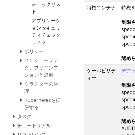
チェックリス
特権コンテナ
特権
ト
アプリケーシ
制限さ
ョンセキュリ
spec.c
ティチェック
spec.i
リスト
spec.
ポリシー
認めら
スケジューリン
グ、プリエンプ
ケーパビリテ
デフ
ションと退避
ィー
クラスターの管
制限さ
理
spec.c
spec.i
Kubernetesを拡
spec.
張する
タスク
認めら
チュートリアル
AUDI
リファレンス