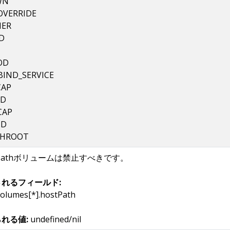
WN
OVERRIDE
ER
D
OD
BIND_SERVICE
CAP
ID
CAP
ID
CHROOT
tPathボリュームは禁止すべきです。
れるフィールド:
volumes[*].hostPath
れる値:
undefined/nil