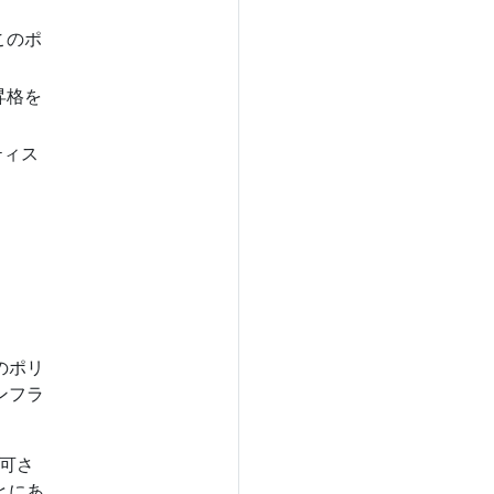
このポ
昇格を
ティス
のポリ
ンフラ
許可さ
とにあ