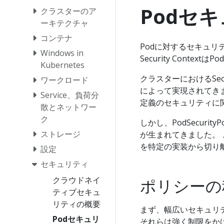
Podセ
クラスターのア
ーキテクチャ
コンテナ
Podに対するセキュリ
Windows in
Security Cont
Kubernetes
クラスターにおけるSecu
ワークロード
によって実現されてき
Service、負荷分
定義のセキュリティに
散とネットワー
ク
しかし、PodSecur
ストレージ
が生まれてきました。 
を特定の実装から切り
設定
セキュリティ
クラウドネイ
ポリシーの
ティブセキュ
リティの概要
まず、幅広いセキュリ
Podセキュリ
それらは強く制限をか