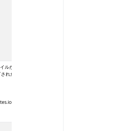
プロファイルがデフォルトで適用されま
可されたポリシーのセットを上書き
es.io/*']