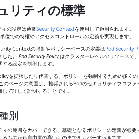
キュリティの標準
ティの設定は通常
Security Context
を使用して適用されます。
extはPod単位での特権やアクセスコントロールの定義を実現します。
rity Contextの強制やポリシーベースの定義は
Pod Security P
ました。
Pod Security Policy
はクラスターレベルのリソースで、P
関する設定を制御します。
ityPolicyを拡張したり代替する、ポリシーを強制するための多く
このページの意図は、推奨されるPodのセキュリティプロファ
離して詳しく説明することです。
種別
ティの範囲をカバーできる、基礎となるポリシーの定義が必要
けるものから自由度の高いものまでをカバーすべきです。