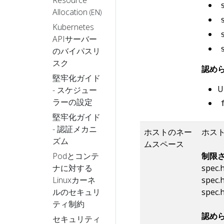
Allocation
(EN)
Kubernetes
APIサーバー
のバイパスリ
スク
認め
堅牢化ガイド
U
- スケジュー
ラーの設定
堅牢化ガイド
- 認証メカニ
ホストのネー
ホス
ズム
ムスペース
Podとコンテ
制限さ
ナに対する
spec.
Linuxカーネ
spec.
ルのセキュリ
spec.
ティ制約
認めら
セキュリティ