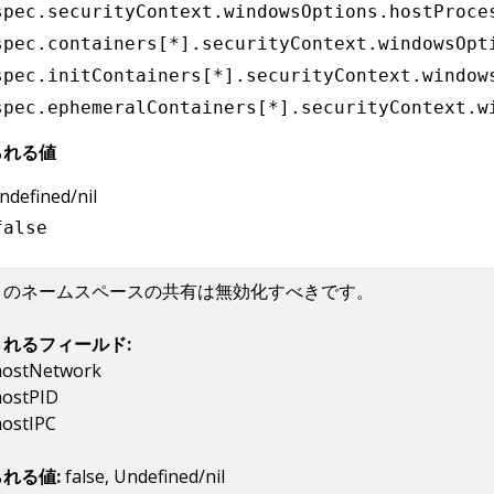
spec.securityContext.windowsOptions.hostProce
spec.containers[*].securityContext.windowsOpt
spec.initContainers[*].securityContext.window
spec.ephemeralContainers[*].securityContext.w
られる値
ndefined/nil
false
トのネームスペースの共有は無効化すべきです。
れるフィールド:
hostNetwork
hostPID
hostIPC
れる値:
false, Undefined/nil