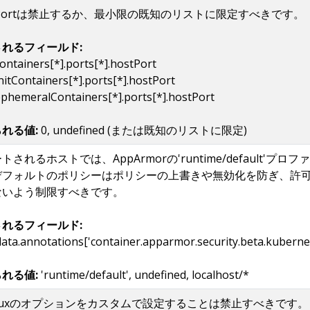
tPortは禁止するか、最小限の既知のリストに限定すべきです。
れるフィールド:
containers[*].ports[*].hostPort
nitContainers[*].ports[*].hostPort
ephemeralContainers[*].ports[*].hostPort
れる値:
0, undefined (または既知のリストに限定)
トされるホストでは、AppArmorの'runtime/default'
デフォルトのポリシーはポリシーの上書きや無効化を防ぎ、許
ないよう制限すべきです。
れるフィールド:
ata.annotations['container.apparmor.security.beta.kubernet
れる値:
'runtime/default', undefined, localhost/*
inuxのオプションをカスタムで設定することは禁止すべきです。