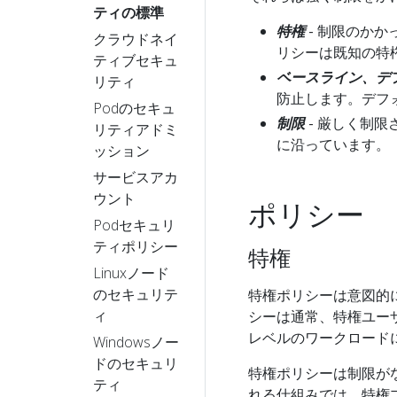
ティの標準
特権
- 制限のか
クラウドネイ
リシーは既知の特
ティブセキュ
ベースライン、デ
リティ
防止します。デフ
Podのセキュ
制限
- 厳しく制
リティアドミ
に沿っています。
ッション
サービスアカ
ウント
ポリシー
Podセキュリ
ティポリシー
特権
Linuxノード
のセキュリテ
特権ポリシーは意図的
ィ
シーは通常、特権ユー
レベルのワークロード
Windowsノー
ドのセキュリ
特権ポリシーは制限がな
ティ
れる仕組みでは、特権