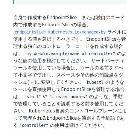
自身で作成するEndpointSlice、または独自のコード
内で作成するEndpointSliceの場合、
ラベルに
endpointslice.kubernetes.io/managed-by
使用する値も選択するべきです。 EndpointSliceを管
理する独自のコントローラーコードを作成する場合
は、
のよ
"my-domain.example/name-of-controller"
うな値の使用を検討してください。 サードパーティ
ツールを使用している場合は、ツールの名前をすべ
て小文字で使用し、スペースやその他の句読点をダ
ッシュ(
)に変更してください。
のような
-
kubectl
ツールを直接使用してEndpointSliceを管理する場合
は、
や
のような、手動
"staff"
"cluster-admins"
で管理していることを説明する名前を使用してくだ
さい。 Kubernetes自身のコントロールプレーンによ
って管理されるEndpointSliceを識別する予約語であ
る
の使用は避けてください。
"controller"