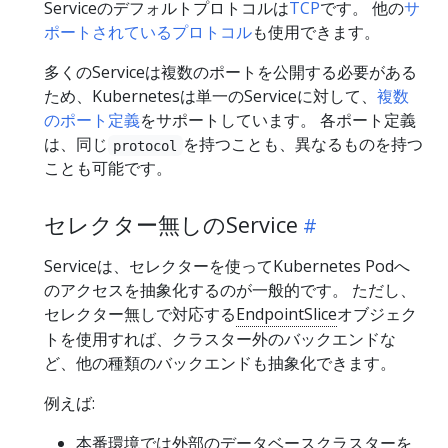
Serviceのデフォルトプロトコルは
TCP
です。 他の
サ
ポートされているプロトコル
も使用できます。
多くのServiceは複数のポートを公開する必要がある
ため、Kubernetesは単一のServiceに対して、
複数
のポート定義
をサポートしています。 各ポート定義
は、同じ
を持つことも、異なるものを持つ
protocol
ことも可能です。
セレクター無しのService
Serviceは、セレクターを使ってKubernetes Podへ
のアクセスを抽象化するのが一般的です。 ただし、
セレクター無しで対応する
EndpointSlice
オブジェク
トを使用すれば、クラスター外のバックエンドな
ど、他の種類のバックエンドも抽象化できます。
例えば:
本番環境では外部のデータベースクラスターを