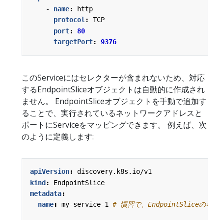
- 
name
:
http
protocol
:
TCP
port
:
80
targetPort
:
9376
このServiceにはセレクターが含まれないため、対応
するEndpointSliceオブジェクトは自動的に作成され
ません。 EndpointSliceオブジェクトを手動で追加す
ることで、実行されているネットワークアドレスと
ポートにServiceをマッピングできます。 例えば、次
のように定義します:
apiVersion
:
discovery.k8s.io/v1
kind
:
EndpointSlice
metadata
:
name
:
my-service-1
# 慣習で、EndpointSlice