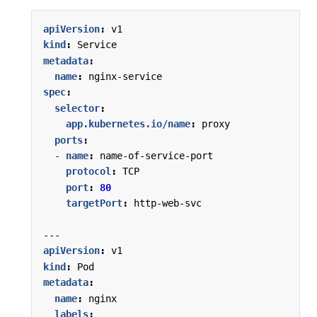
apiVersion
:
v1
kind
:
Service
metadata
:
name
:
nginx-service
spec
:
selector
:
app.kubernetes.io/name
:
proxy
ports
:
- 
name
:
name-of-service-port
protocol
:
TCP
port
:
80
targetPort
:
http-web-svc
---
apiVersion
:
v1
kind
:
Pod
metadata
:
name
:
nginx
labels
: