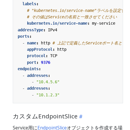
labels
:
# "kubernetes.io/service-name"ラベルを設
# その値はServiceの名前と一致させてください
kubernetes.io/service-name
:
my-service
addressType
:
IPv4
ports
:
- 
name
:
http
# 上記で定義したServiceポート名と
appProtocol
:
http
protocol
:
TCP
port
:
9376
endpoints
:
- 
addresses
:
- 
"10.4.5.6"
- 
addresses
:
- 
"10.1.2.3"
カスタムEndpointSlice
Service用に
EndpointSlice
オブジェクトを作成する場