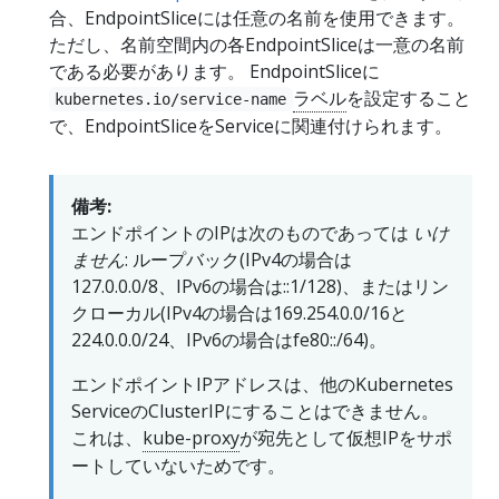
合、EndpointSliceには任意の名前を使用できます。
ただし、名前空間内の各EndpointSliceは一意の名前
である必要があります。 EndpointSliceに
ラベル
を設定すること
kubernetes.io/service-name
で、EndpointSliceをServiceに関連付けられます。
備考:
エンドポイントのIPは次のものであっては
いけ
ません
: ループバック(IPv4の場合は
127.0.0.0/8、IPv6の場合は::1/128)、またはリン
クローカル(IPv4の場合は169.254.0.0/16と
224.0.0.0/24、IPv6の場合はfe80::/64)。
エンドポイントIPアドレスは、他のKubernetes
ServiceのClusterIPにすることはできません。
これは、
kube-proxy
が宛先として仮想IPをサポ
ートしていないためです。