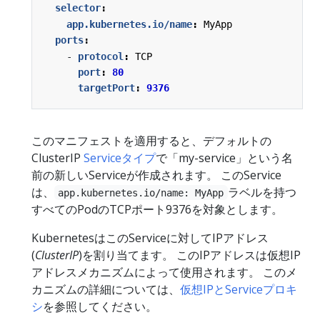
selector
:
app.kubernetes.io/name
:
MyApp
ports
:
- 
protocol
:
TCP
port
:
80
targetPort
:
9376
このマニフェストを適用すると、デフォルトの
ClusterIP
Serviceタイプ
で「my-service」という名
前の新しいServiceが作成されます。 このService
は、
ラベルを持つ
app.kubernetes.io/name: MyApp
すべてのPodのTCPポート9376を対象とします。
KubernetesはこのServiceに対してIPアドレス
(
ClusterIP
)を割り当てます。 このIPアドレスは仮想IP
アドレスメカニズムによって使用されます。 このメ
カニズムの詳細については、
仮想IPとServiceプロキ
シ
を参照してください。