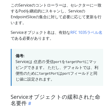
このServiceのコントローラーは、セレクターに一致
するPodを継続的にスキャンし、Serviceの
EndpointSliceの集合に対して必要に応じて更新を行
います。
Serviceオブジェクト名は、有効な
RFC 1035ラベル名
である必要があります。
備考:
Serviceは
任意の
受信
を
にマッ
port
targetPort
ピングできます。 ただし、デフォルトでは、利
便性のために
は
フィールドと同
targetPort
port
じ値に設定されます。
Serviceオブジェクトの緩和された命
名要件