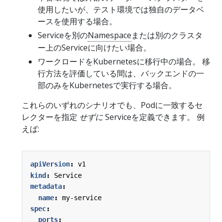
使用したいが、テスト環境では独自のデータベ
ースを使用する場合。
Serviceを別の
Namespace
または別のクラスタ
ー上のServiceに向けたい場合。
ワークロードをKubernetesに移行中の場合。 移
行方法を評価している間は、バックエンドの一
部のみをKubernetesで実行する場合。
これらのいずれのシナリオでも、Podに一致するセ
レクターを指定
せずに
Serviceを定義できます。 例
えば:
apiVersion
:
v1
kind
:
Service
metadata
:
name
:
my-service
spec
:
ports
: