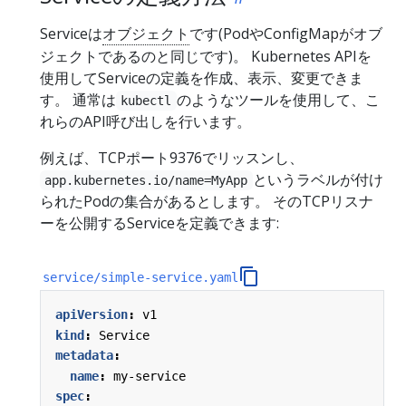
Serviceは
オブジェクト
です(PodやConfigMapがオブ
ジェクトであるのと同じです)。 Kubernetes APIを
使用してServiceの定義を作成、表示、変更できま
す。 通常は
のようなツールを使用して、こ
kubectl
れらのAPI呼び出しを行います。
例えば、TCPポート9376でリッスンし、
というラベルが付け
app.kubernetes.io/name=MyApp
られたPodの集合があるとします。 そのTCPリスナ
ーを公開するServiceを定義できます:
service/simple-service.yaml
apiVersion
:
v1
kind
:
Service
metadata
:
name
:
my-service
spec
: