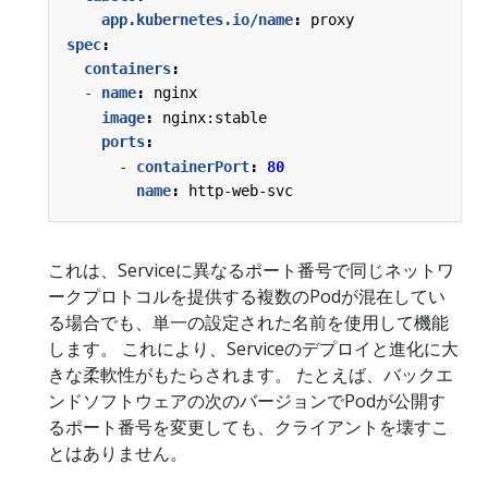
app.kubernetes.io/name
:
proxy
spec
:
containers
:
- 
name
:
nginx
image
:
nginx:stable
ports
:
- 
containerPort
:
80
name
:
http-web-svc
これは、Serviceに異なるポート番号で同じネットワ
ークプロトコルを提供する複数のPodが混在してい
る場合でも、単一の設定された名前を使用して機能
します。 これにより、Serviceのデプロイと進化に大
きな柔軟性がもたらされます。 たとえば、バックエ
ンドソフトウェアの次のバージョンでPodが公開す
るポート番号を変更しても、クライアントを壊すこ
とはありません。