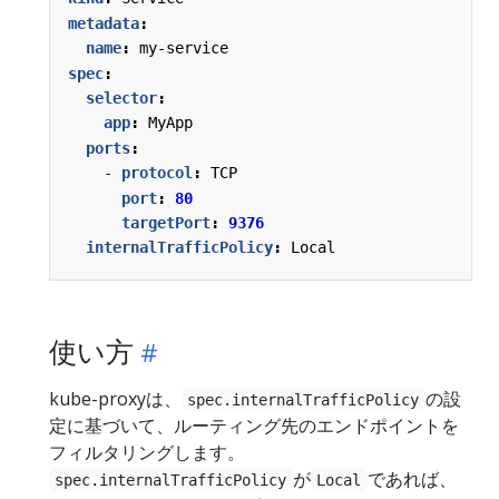
metadata
:
name
:
my-service
spec
:
selector
:
app
:
MyApp
ports
:
- 
protocol
:
TCP
port
:
80
targetPort
:
9376
internalTrafficPolicy
:
Local
使い方
kube-proxyは、
の設
spec.internalTrafficPolicy
定に基づいて、ルーティング先のエンドポイントを
フィルタリングします。
が
であれば、
spec.internalTrafficPolicy
Local