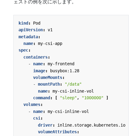
ェストの例を次に示します。
kind
:
Pod
apiVersion
:
v1
metadata
:
name
:
my-csi-app
spec
:
containers
:
- 
name
:
my-frontend
image
:
busybox:1.28
volumeMounts
:
- 
mountPath
:
"/data"
name
:
my-csi-inline-vol
command
:
[
"sleep"
,
"1000000"
]
volumes
:
- 
name
:
my-csi-inline-vol
csi
:
driver
:
inline.storage.kubernetes.io
volumeAttributes
: