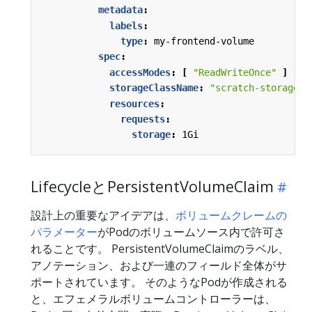
metadata
:
labels
:
type
:
my-frontend-volume
spec
:
accessModes
:
[
"ReadWriteOnce"
]
storageClassName
:
"scratch-storage-c
resources
:
requests
:
storage
:
1Gi
LifecycleとPersistentVolumeClaim
設計上の重要なアイデアは、
ボリュームクレームの
パラメーター
がPodのボリュームソース内で許可さ
れることです。 PersistentVolumeClaimのラベル、
アノテーション、および一連のフィールド全体がサ
ポートされています。 そのようなPodが作成される
と、エフェメラルボリュームコントローラーは、