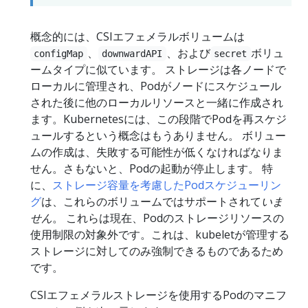
概念的には、CSIエフェメラルボリュームは
、
、および
ボリュ
configMap
downwardAPI
secret
ームタイプに似ています。 ストレージは各ノードで
ローカルに管理され、Podがノードにスケジュール
された後に他のローカルリソースと一緒に作成され
ます。Kubernetesには、この段階でPodを再スケジ
ュールするという概念はもうありません。 ボリュー
ムの作成は、失敗する可能性が低くなければなりま
せん。さもないと、Podの起動が停止します。 特
に、
ストレージ容量を考慮したPodスケジューリン
グ
は、これらのボリュームではサポートされて
いま
せん
。 これらは現在、Podのストレージリソースの
使用制限の対象外です。これは、kubeletが管理する
ストレージに対してのみ強制できるものであるため
です。
CSIエフェメラルストレージを使用するPodのマニフ