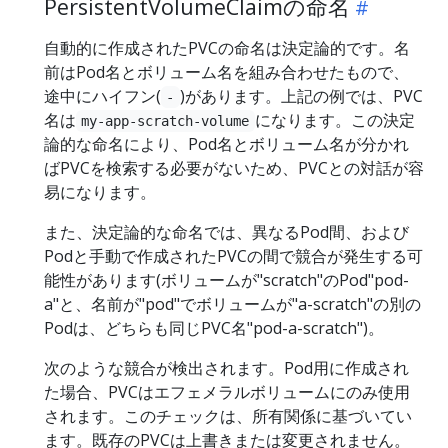
PersistentVolumeClaimの命名
自動的に作成されたPVCの命名は決定論的です。名
前はPod名とボリューム名を組み合わせたもので、
途中にハイフン(
)があります。上記の例では、PVC
-
名は
になります。この決定
my-app-scratch-volume
論的な命名により、Pod名とボリューム名が分かれ
ばPVCを検索する必要がないため、PVCとの対話が容
易になります。
また、決定論的な命名では、異なるPod間、および
Podと手動で作成されたPVCの間で競合が発生する可
能性があります(ボリュームが"scratch"のPod"pod-
a"と、名前が"pod"でボリュームが"a-scratch"の別の
Podは、どちらも同じPVC名"pod-a-scratch")。
次のような競合が検出されます。Pod用に作成され
た場合、PVCはエフェメラルボリュームにのみ使用
されます。このチェックは、所有関係に基づいてい
ます。既存のPVCは上書きまたは変更されません。