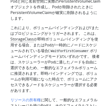
Podと同じ名前空間に実際のPersistentVolumeClaim
オブジェクトを作成し、Podが削除されたときに
PersistentVolumeClaimが確実に削除されるように
します。
これにより、ボリュームバインディングおよび/また
はプロビジョニングがトリガーされます。 これは、
StorageClass
が即時ボリュームバインディングを使
用する場合、またはPodが一時的にノードにスケジ
ュールされている場合(
ボリ
WaitForFirstConsumer
ュームバインディングモード)のいずれかです。 後者
は、スケジューラーがPodに適したノードを自由に
選択できるため、一般的なエフェメラルボリューム
に推奨されます。即時バインディングでは、ボリュ
ームが利用可能になった時点で、ボリュームにアク
セスできるノードをスケジューラーが選択する必要
があります。
リソースの所有権
に関して、一般的なエフェメラル
ストレージを持つPodは、そのエフェメラルストレ