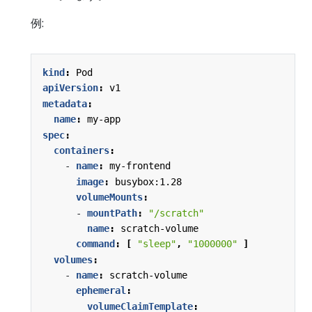
例:
kind
:
Pod
apiVersion
:
v1
metadata
:
name
:
my-app
spec
:
containers
:
- 
name
:
my-frontend
image
:
busybox:1.28
volumeMounts
:
- 
mountPath
:
"/scratch"
name
:
scratch-volume
command
:
[
"sleep"
,
"1000000"
]
volumes
:
- 
name
:
scratch-volume
ephemeral
:
volumeClaimTemplate
: