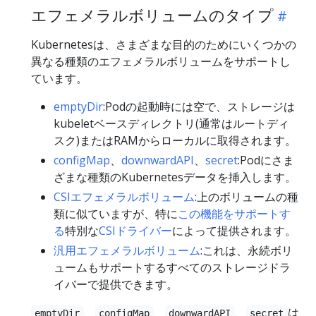
エフェメラルボリュームのタイプ
Kubernetesは、さまざまな目的のためにいくつかの
異なる種類のエフェメラルボリュームをサポートし
ています。
emptyDir
:Podの起動時には空で、ストレージは
kubeletベースディレクトリ(通常はルートディ
スク)またはRAMからローカルに取得されます。
configMap
、
downwardAPI
、
secret
:Podにさま
ざまな種類のKubernetesデータを挿入します。
CSIエフェメラルボリューム
:上のボリュームの種
類に似ていますが、特に
この機能をサポートす
る
特別な
CSIドライバー
によって提供されます。
汎用エフェメラルボリューム
:これは、永続ボリ
ュームもサポートするすべてのストレージドラ
イバーで提供できます。
、
、
、
は
emptyDir
configMap
downwardAPI
secret