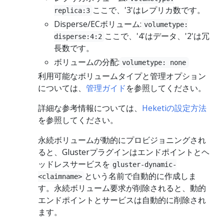
ここで、'3'はレプリカ数です。
replica:3
Disperse/ECボリューム:
volumetype:
ここで、'4'はデータ、'2'は冗
disperse:4:2
長数です。
ボリュームの分配:
volumetype: none
利用可能なボリュームタイプと管理オプション
については、
管理ガイド
を参照してください。
詳細な参考情報については、
Heketiの設定方法
を参照してください。
永続ボリュームが動的にプロビジョニングされ
ると、Glusterプラグインはエンドポイントとヘ
ッドレスサービスを
gluster-dynamic-
という名前で自動的に作成しま
<claimname>
す。永続ボリューム要求が削除されると、動的
エンドポイントとサービスは自動的に削除され
ます。