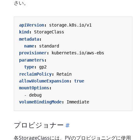
さい。
apiVersion
:
storage.k8s.io/v1
kind
:
StorageClass
metadata
:
name
:
standard
provisioner
:
kubernetes.io/aws-ebs
parameters
:
type
:
gp2
reclaimPolicy
:
Retain
allowVolumeExpansion
:
true
mountOptions
:
- 
debug
volumeBindingMode
:
Immediate
プロビジョナー
各StorageClassには、PVのプロビジョニングに使用