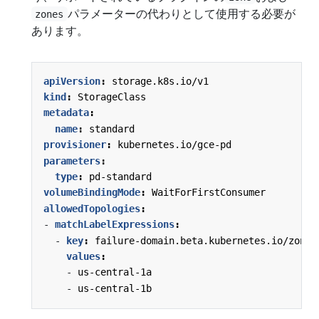
パラメーターの代わりとして使用する必要が
zones
あります。
apiVersion
:
storage.k8s.io/v1
kind
:
StorageClass
metadata
:
name
:
standard
provisioner
:
kubernetes.io/gce-pd
parameters
:
type
:
pd-standard
volumeBindingMode
:
WaitForFirstConsumer
allowedTopologies
:
- 
matchLabelExpressions
:
- 
key
:
failure-domain.beta.kubernetes.io/zone
values
:
- 
us-central-1a
- 
us-central-1b