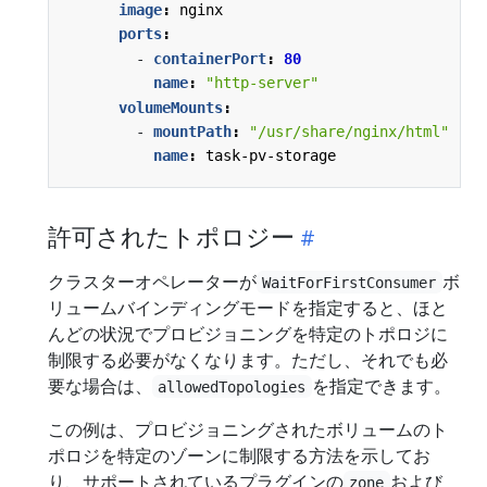
image
:
nginx
ports
:
- 
containerPort
:
80
name
:
"http-server"
volumeMounts
:
- 
mountPath
:
"/usr/share/nginx/html"
name
:
task-pv-storage
許可されたトポロジー
クラスターオペレーターが
ボ
WaitForFirstConsumer
リュームバインディングモードを指定すると、ほと
んどの状況でプロビジョニングを特定のトポロジに
制限する必要がなくなります。ただし、それでも必
要な場合は、
を指定できます。
allowedTopologies
この例は、プロビジョニングされたボリュームのト
ポロジを特定のゾーンに制限する方法を示してお
り、サポートされているプラグインの
および
zone