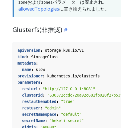
および
パラメーターは廃止され、
zone
zones
allowedTopologies
に置き換えられました。
Glusterfs(非推奨)
apiVersion
:
storage.k8s.io/v1
kind
:
StorageClass
metadata
:
name
:
slow
provisioner
:
kubernetes.io/glusterfs
parameters
:
resturl
:
"http://127.0.0.1:8081"
clusterid
:
"630372ccdc720a92c681fb928f27b53f"
restauthenabled
:
"true"
restuser
:
"admin"
secretNamespace
:
"default"
secretName
:
"heketi-secret"
gidMin
:
"40000"