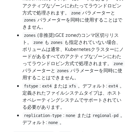
アクティブなゾーンにわたってラウンドロビン
方式で処理されます。
パラメーターと
zone
パラメーターを同時に使用することはで
zones
きません。
(非推奨):GCE zoneのコンマ区切りリス
zones
ト。
も
も指定されていない場合、
zone
zones
ボリュームは通常、Kubernetesクラスターにノ
ードがあるすべてのアクティブなゾーンにわた
ってラウンドロビン方式で処理されます。
zone
パラメーターと
パラメーターを同時に使
zones
用することはできません。
:
または
。デフォルト:
。
fstype
ext4
xfs
ext4
定義されたファイルシステムタイプは、ホスト
オペレーティングシステムでサポートされてい
る必要があります。
:
または
。
replication-type
none
regional-pd
デフォルト:
。
none