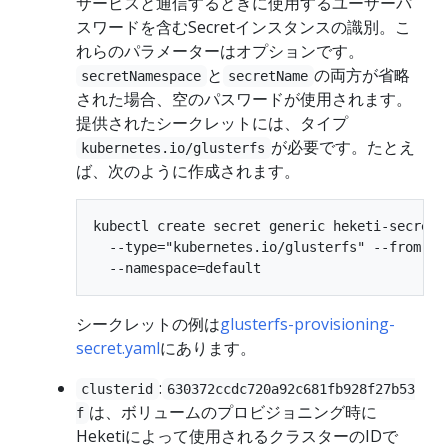
サービスと通信するときに使用するユーザーパ
スワードを含むSecretインスタンスの識別。こ
れらのパラメーターはオプションです。
と
の両方が省略
secretNamespace
secretName
された場合、空のパスワードが使用されます。
提供されたシークレットには、タイプ
が必要です。たとえ
kubernetes.io/glusterfs
ば、次のように作成されます。
kubectl create secret generic heketi-secret \
  --type="kubernetes.io/glusterfs" --from-lit
シークレットの例は
glusterfs-provisioning-
secret.yaml
にあります。
:
clusterid
630372ccdc720a92c681fb928f27b53
は、ボリュームのプロビジョニング時に
f
Heketiによって使用されるクラスターのIDで