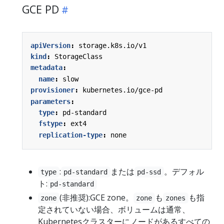
GCE PD
apiVersion
:
storage.k8s.io/v1
kind
:
StorageClass
metadata
:
name
:
slow
provisioner
:
kubernetes.io/gce-pd
parameters
:
type
:
pd-standard
fstype
:
ext4
replication-type
:
none
:
または
。デフォル
type
pd-standard
pd-ssd
ト:
pd-standard
(非推奨):GCE zone。
も
も指
zone
zone
zones
定されていない場合、ボリュームは通常、
Kubernetesクラスターにノードがあるすべての