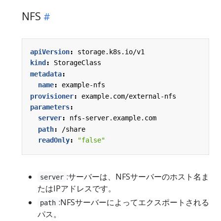
NFS
apiVersion
:
storage.k8s.io/v1
kind
:
StorageClass
metadata
:
name
:
example-nfs
provisioner
:
example.com/external-nfs
parameters
:
server
:
nfs-server.example.com
path
:
/share
readOnly
:
"false"
:サーバーは、NFSサーバーのホスト名ま
server
たはIPアドレスです。
:NFSサーバーによってエクスポートされる
path
パス。