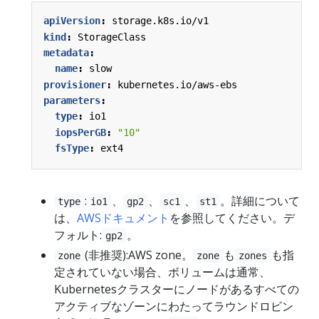
apiVersion
:
storage.k8s.io/v1
kind
:
StorageClass
metadata
:
name
:
slow
provisioner
:
kubernetes.io/aws-ebs
parameters
:
type
:
io1
iopsPerGB
:
"10"
fsType
:
ext4
:
、
、
、
。詳細について
type
io1
gp2
sc1
st1
は、
AWSドキュメント
を参照してください。デ
フォルト:
。
gp2
(非推奨):AWS zone。
も
も指
zone
zone
zones
定されていない場合、ボリュームは通常、
Kubernetesクラスターにノードがあるすべての
アクティブなゾーンにわたってラウンドロビン