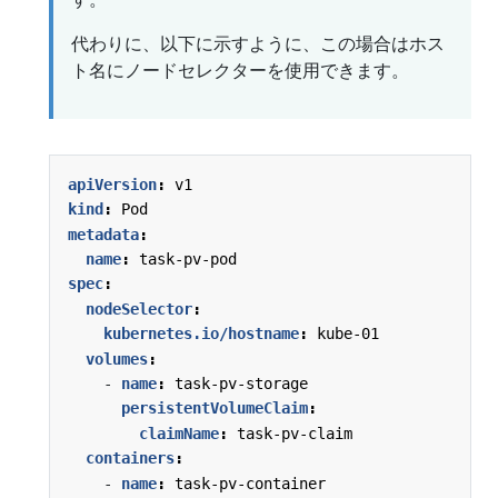
代わりに、以下に示すように、この場合はホス
ト名にノードセレクターを使用できます。
apiVersion
:
v1
kind
:
Pod
metadata
:
name
:
task-pv-pod
spec
:
nodeSelector
:
kubernetes.io/hostname
:
kube-01
volumes
:
- 
name
:
task-pv-storage
persistentVolumeClaim
:
claimName
:
task-pv-claim
containers
:
- 
name
:
task-pv-container