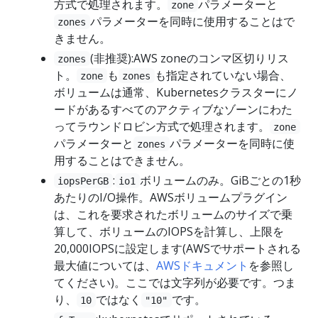
方式で処理されます。
パラメーターと
zone
パラメーターを同時に使用することはで
zones
きません。
(非推奨):AWS zoneのコンマ区切りリス
zones
ト。
も
も指定されていない場合、
zone
zones
ボリュームは通常、Kubernetesクラスターにノ
ードがあるすべてのアクティブなゾーンにわた
ってラウンドロビン方式で処理されます。
zone
パラメーターと
パラメーターを同時に使
zones
用することはできません。
:
ボリュームのみ。GiBごとの1秒
iopsPerGB
io1
あたりのI/O操作。AWSボリュームプラグイン
は、これを要求されたボリュームのサイズで乗
算して、ボリュームのIOPSを計算し、上限を
20,000IOPSに設定します(AWSでサポートされる
最大値については、
AWSドキュメント
を参照し
てください)。ここでは文字列が必要です。つま
り、
ではなく
です。
10
"10"