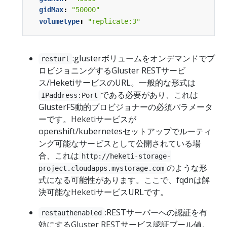
gidMax
:
"50000"
volumetype
:
"replicate:3"
:glusterボリュームをオンデマンドでプ
resturl
ロビジョニングするGluster RESTサービ
ス/HeketiサービスのURL。一般的な形式は
である必要があり、これは
IPaddress:Port
GlusterFS動的プロビジョナーの必須パラメータ
ーです。Heketiサービスが
openshift/kubernetesセットアップでルーティ
ング可能なサービスとして公開されている場
合、これは
http://heketi-storage-
のような形
project.cloudapps.mystorage.com
式になる可能性があります。ここで、fqdnは解
決可能なHeketiサービスURLです。
:RESTサーバーへの認証を有
restauthenabled
効にするGluster RESTサービス認証ブール値。