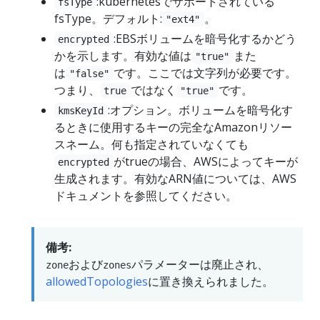
:kubernetesでサポートされている
fsType
fsType。デフォルト:
。
"ext4"
:EBSボリュームを暗号化するかどう
encrypted
かを示します。有効な値は
また
"true"
は
です。ここでは文字列が必要です。
"false"
つまり、
ではなく
です。
true
"true"
:オプション。ボリュームを暗号化す
kmsKeyId
るときに使用するキーの完全なAmazonリソー
スネーム。何も指定されていなくても
がtrueの場合、AWSによってキーが
encrypted
生成されます。有効なARN値については、AWS
ドキュメントを参照してください。
備考:
および
パラメーターは廃止され、
zone
zones
allowedTopologies
に置き換えられました。