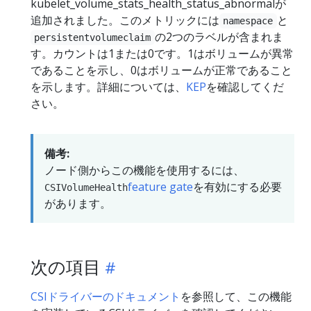
kubelet_volume_stats_health_status_abnormalが
追加されました。このメトリックには
と
namespace
の2つのラベルが含まれま
persistentvolumeclaim
す。カウントは1または0です。1はボリュームが異常
であることを示し、0はボリュームが正常であること
を示します。詳細については、
KEP
を確認してくだ
さい。
備考:
ノード側からこの機能を使用するには、
feature gate
を有効にする必要
CSIVolumeHealth
があります。
次の項目
CSIドライバーのドキュメント
を参照して、この機能