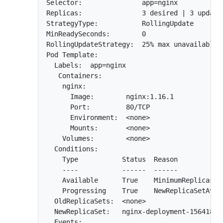
Selector:               app=nginx

Replicas:               3 desired | 3 update
StrategyType:           RollingUpdate

MinReadySeconds:        0

RollingUpdateStrategy:  25% max unavailable, 
Pod Template:

  Labels:  app=nginx

   Containers:

    nginx:

      Image:        nginx:1.16.1

      Port:         80/TCP

      Environment:  <none>

      Mounts:       <none>

    Volumes:        <none>

  Conditions:

    Type           Status  Reason

    ----           ------  ------

    Available      True    MinimumReplicasAva
    Progressing    True    NewReplicaSetAvail
  OldReplicaSets:  <none>

  NewReplicaSet:   nginx-deployment-156418036
  Events:
