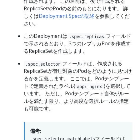
作成されます。 この名前は、後で作成される
ReplicaSetやPodの名前のもとになります。 詳
しくは
Deployment Specの記述
を参照してくだ
さい。
このDeploymentは
フィールド
.spec.replicas
で示されるとおり、3つのレプリカPodを作成す
るReplicaSetを作成します。
フィールドは、作成される
.spec.selector
ReplicaSetが管理対象のPodをどのように見つけ
るかを定義します。 ここでは、Podテンプレー
トで定義されたラベル(
)を選択して
app: nginx
います。 ただし、Podテンプレート自体がルー
ルを満たす限り、より高度な選択ルールの指定
も可能です。
備考:
フィールドは
.spec.selector.matchLabels