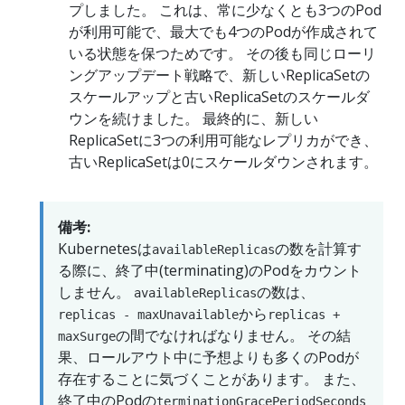
プしました。 これは、常に少なくとも3つのPod
が利用可能で、最大でも4つのPodが作成されて
いる状態を保つためです。 その後も同じローリ
ングアップデート戦略で、新しいReplicaSetの
スケールアップと古いReplicaSetのスケールダ
ウンを続けました。 最終的に、新しい
ReplicaSetに3つの利用可能なレプリカができ、
古いReplicaSetは0にスケールダウンされます。
備考:
Kubernetesは
の数を計算す
availableReplicas
る際に、終了中(terminating)のPodをカウント
しません。
の数は、
availableReplicas
から
replicas - maxUnavailable
replicas +
の間でなければなりません。 その結
maxSurge
果、ロールアウト中に予想よりも多くのPodが
存在することに気づくことがあります。 また、
終了中のPodの
terminationGracePeriodSeconds