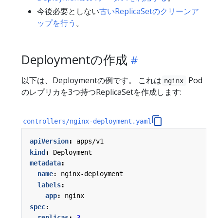
今後必要としない
古いReplicaSetのクリーンア
ップを行う
。
Deploymentの作成
以下は、Deploymentの例です。 これは
Pod
nginx
のレプリカを3つ持つReplicaSetを作成します:
controllers/nginx-deployment.yaml
apiVersion
:
apps/v1
kind
:
Deployment
metadata
:
name
:
nginx-deployment
labels
:
app
:
nginx
spec
:
replicas
:
3