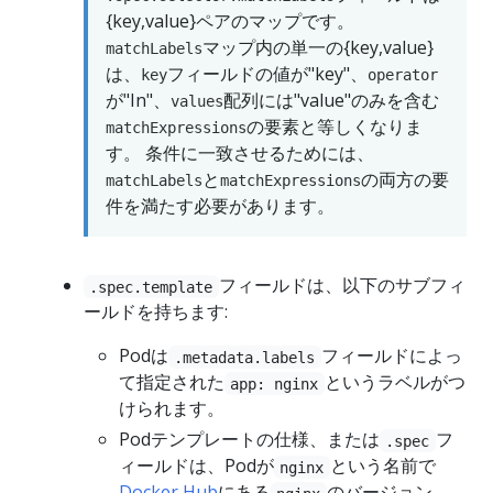
{key,value}ペアのマップです。
マップ内の単一の{key,value}
matchLabels
は、
フィールドの値が"key"、
key
operator
が"In"、
配列には"value"のみを含む
values
の要素と等しくなりま
matchExpressions
す。 条件に一致させるためには、
と
の両方の要
matchLabels
matchExpressions
件を満たす必要があります。
フィールドは、以下のサブフィ
.spec.template
ールドを持ちます:
Podは
フィールドによっ
.metadata.labels
て指定された
というラベルがつ
app: nginx
けられます。
Podテンプレートの仕様、または
フ
.spec
ィールドは、Podが
という名前で
nginx
Docker Hub
にある
のバージョン