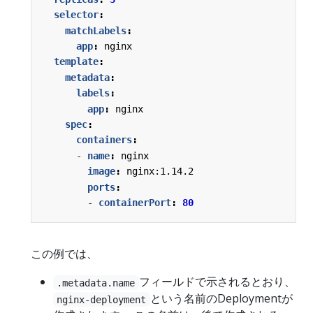
selector
:
matchLabels
:
app
:
nginx
template
:
metadata
:
labels
:
app
:
nginx
spec
:
containers
:
- 
name
:
nginx
image
:
nginx:1.14.2
ports
:
- 
containerPort
:
80
この例では、
フィールドで示されるとおり、
.metadata.name
という名前のDeploymentが
nginx-deployment