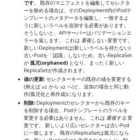
です
。 既存のマニフェストを編集してセレクタ
ーを狭める場合は、そのDeployment内のPodテ
ンプレートのメタデータを編集し、一致するよ
うに新しいラベルを追加する必要があります。
そうしないと、APIサーバーはバリデーションエ
ラーを返します。 これは
重複しない
変更です。
新しいDeploymentは(新しいラベルを持たない)
古いPodを「認識」しないため、古いReplicaSet
が
孤児(orphaned)
となり、まったく新しい
ReplicaSetが作成されます。
値の更新:
セレクターキーの既存の値を変更する
(例えば
から
へ)と、追加の場合と同じ動
v1
v2
作(孤児化と再作成)になります。
削除:
Deploymentのセレクターから既存のキー
を削除する場合、Podテンプレートのラベルを
変更する必要はありません。 これは
重複する
変
更です。 新しいより広いセレクターは古いPod
に一致します。 既存のReplicaSetは孤児になら