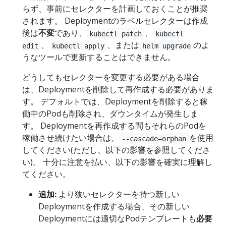
らず、事前にセレクターを計画しておくことが推奨
されます。 Deploymentのラベルセレクターは作成
後は
不変
であり、
、
kubectl patch
kubectl
、
、または
のよ
edit
kubectl apply
helm upgrade
うなツールで更新することはできません。
どうしてもセレクターを変更する必要がある場合
は、Deploymentを削除して再作成する必要がありま
す。 デフォルトでは、Deploymentを削除すると稼
働中のPodも削除され、ダウンタイムが発生しま
す。 Deploymentを再作成する間もそれらのPodを
稼働させ続けたい場合は、
を使用
--cascade=orphan
してください(ただし、以下の影響を参照してくださ
い)。 十分に注意を払い、以下の影響を確実に理解し
てください。
追加:
より狭いセレクターを持つ新しい
Deploymentを作成する場合、その新しい
Deploymentには適切なPodテンプレートも
必要