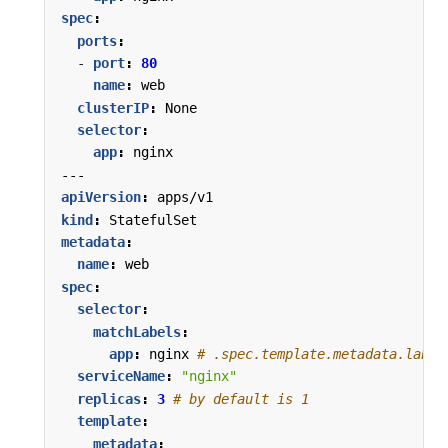
spec
:
ports
:
- 
port
:
80
name
:
web
clusterIP
:
None
selector
:
app
:
nginx
---
apiVersion
:
apps/v1
kind
:
StatefulSet
metadata
:
name
:
web
spec
:
selector
:
matchLabels
:
app
:
nginx
# .spec.template.metadata
serviceName
:
"nginx"
replicas
:
3
# by default is 1
template
:
metadata
: