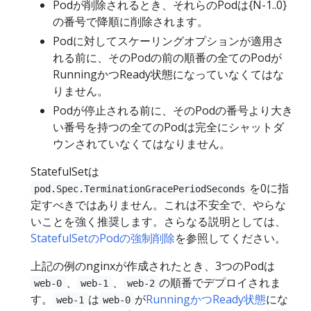
Podが削除されるとき、それらのPodは{N-1..0}
の番号で降順に削除されます。
Podに対してスケーリングオプションが適用さ
れる前に、そのPodの前の順番の全てのPodが
RunningかつReady状態になっていなくてはな
りません。
Podが停止される前に、そのPodの番号より大き
い番号を持つの全てのPodは完全にシャットダ
ウンされていなくてはなりません。
StatefulSetは
を0に指
pod.Spec.TerminationGracePeriodSeconds
定すべきではありません。これは不安全で、やらな
いことを強く推奨します。さらなる説明としては、
StatefulSetのPodの強制削除
を参照してください。
上記の例のnginxが作成されたとき、3つのPodは
、
、
の順番でデプロイされま
web-0
web-1
web-2
す。
は
が
RunningかつReady状態
にな
web-1
web-0