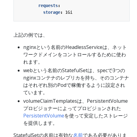
requests
:
storage
:
1Gi
上記の例では、
nginxという名前のHeadlessServiceは、ネット
ワークドメインをコントロールするために使わ
れます。
webという名前のStatefulSetは、specで3つの
nginxコンテナのレプリカを持ち、そのコンテナ
はそれぞれ別のPodで稼働するように設定され
ています。
volumeClaimTemplatesは、PersistentVolume
プロビジョナーによってプロビジョンされた
PersistentVolume
を使って安定したストレージ
を提供します。
StatefulSetの名前は有効な
名前
である必要がありま