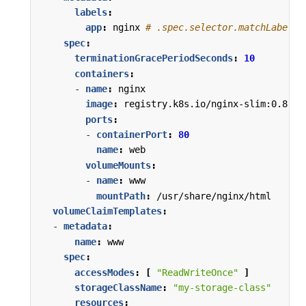
labels
:
app
:
nginx
# .spec.selector.matchL
spec
:
terminationGracePeriodSeconds
:
10
containers
:
- 
name
:
nginx
image
:
registry.k8s.io/nginx-slim:0.8
ports
:
- 
containerPort
:
80
name
:
web
volumeMounts
:
- 
name
:
www
mountPath
:
/usr/share/nginx/html
volumeClaimTemplates
:
- 
metadata
:
name
:
www
spec
:
accessModes
:
[
"ReadWriteOnce"
]
storageClassName
:
"my-storage-class"
resources
: