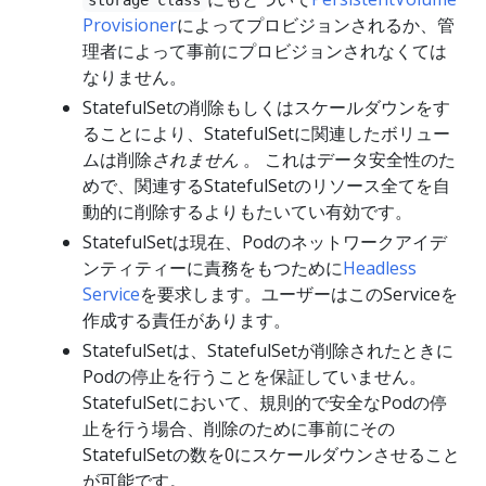
Provisioner
によってプロビジョンされるか、管
理者によって事前にプロビジョンされなくては
なりません。
StatefulSetの削除もしくはスケールダウンをす
ることにより、StatefulSetに関連したボリュー
ムは削除
されません
。 これはデータ安全性のた
めで、関連するStatefulSetのリソース全てを自
動的に削除するよりもたいてい有効です。
StatefulSetは現在、Podのネットワークアイデ
ンティティーに責務をもつために
Headless
Service
を要求します。ユーザーはこのServiceを
作成する責任があります。
StatefulSetは、StatefulSetが削除されたときに
Podの停止を行うことを保証していません。
StatefulSetにおいて、規則的で安全なPodの停
止を行う場合、削除のために事前にその
StatefulSetの数を0にスケールダウンさせること
が可能です。