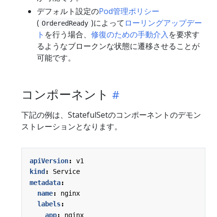
デフォルト設定の
Pod管理ポリシー
(
)によって
ローリングアップデー
OrderedReady
ト
を行う場合、
修復のための手動介入
を要求す
るようなブロークンな状態に遷移させることが
可能です。
コンポーネント
下記の例は、StatefulSetのコンポーネントのデモン
ストレーションとなります。
apiVersion
:
v1
kind
:
Service
metadata
:
name
:
nginx
labels
:
app
:
nginx