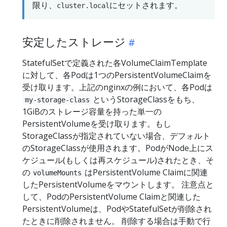
限り、
にセットされます。
cluster.local
安定したストレージ
StatefulSetで定義された各VolumeClaimTemplate
に対して、各Podは1つのPersistentVolumeClaimを
受け取ります。上記のnginxの例において、各Podは
というStorageClassをもち、
my-storage-class
1GiBのストレージ容量を持った単一の
PersistentVolumeを受け取ります。もし
StorageClassが指定されていない場合、デフォルト
のStorageClassが使用されます。PodがNode上にス
ケジュール(もしくは再スケジュール)されたとき、そ
の
はPersistentVolume Claimに関連
volumeMounts
したPersistentVolumeをマウントします。 注意点と
して、PodのPersistentVolume Claimと関連した
PersistentVolumeは、PodやStatefulSetが削除され
たときに削除されません。 削除する場合は手動で行