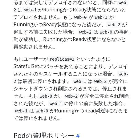
るまでは決してデプロイされないのと、同様に
web-
は
がRunningかつReady状態にならないと
2
web-1
デプロイされません。もし
が
が
web-0
web-1
RunningかつReady状態になった後だが、
が
web-2
起動する前に失敗した場合、
は
の再起
web-2
web-0
動が成功し、RunningかつReady状態にならないと
再起動されません。
もしユーザーが
といったように
replicas=1
StatefulSetにパッチをあてることにより、デプロイ
されたものをスケールすることになった場合、
web-
は最初に停止されます。
は
が完全に
2
web-1
web-2
シャットダウンされ削除されるまでは、停止されま
せん。もし
が、
が完全に停止され削除
web-0
web-2
された後だが、
の停止の前に失敗した場合、
web-1
は
がRunningかつReady状態になるま
web-1
web-0
では停止されません。
Podの管理ポリシー