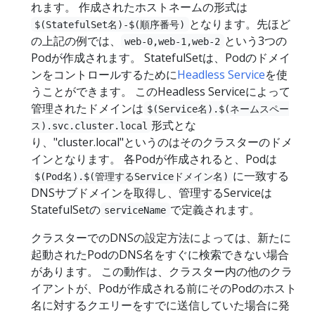
れます。 作成されたホストネームの形式は
となります。先ほど
$(StatefulSet名)-$(順序番号)
の上記の例では、
という3つの
web-0,web-1,web-2
Podが作成されます。 StatefulSetは、Podのドメイ
ンをコントロールするために
Headless Service
を使
うことができます。 このHeadless Serviceによって
管理されたドメインは
$(Service名).$(ネームスペー
形式とな
ス).svc.cluster.local
り、"cluster.local"というのはそのクラスターのドメ
インとなります。 各Podが作成されると、Podは
に一致する
$(Pod名).$(管理するServiceドメイン名)
DNSサブドメインを取得し、管理するServiceは
StatefulSetの
で定義されます。
serviceName
クラスターでのDNSの設定方法によっては、新たに
起動されたPodのDNS名をすぐに検索できない場合
があります。 この動作は、クラスター内の他のクラ
イアントが、Podが作成される前にそのPodのホスト
名に対するクエリーをすでに送信していた場合に発