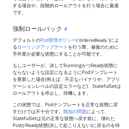
する場合や、段階的ロールアウトを行う場合に最適
です。
強制ロールバック
デフォルトの
Pod管理ポリシー
(
)によ
OrderedReady
る
ローリングアップデート
を行う際、修復のために
手作業が必要な状態にすることが可能です。
もしユーザーが、決してRunningかつReady状態に
ならないような設定になるようにPodテンプレート
を更新した場合(例えば、不正なバイナリや、アプリ
ケーションレベルの設定エラーなど)、StatefulSetは
ロールアウトを停止し、待機します。
この状態では、Podテンプレートを正常な状態に戻
すだけでは不十分です。
既知の問題
によって、
StatefulSetは元の正常な状態へ戻す前に、壊れた
PodがReady状態(決して起こりえない)に戻るのを待