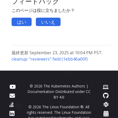
フィードバック
このページは役に立ちましたか？
はい
いいえ
最終更新 September 23, 2025 at 10:04 PM PST:
cleanup: "reviewers" field (1ebb46a00f)
© 2026 The Kubernetes Authors |
Documentation Distributed under
CC
BY 4.0
© 2026 The Linux Foundation ®. All
rights reserved. The Linux Foundation
has registered trademarks and uses