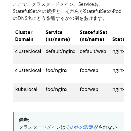
ここで、クラスタードメイン、Service名、
StatefulSet名の選択と、それらがStatefulSetのPod
のDNS名にどう影響するかの例をあげます。
Cluster
Service
StatefulSet
Domain
(ns/name)
(ns/name)
Statefu
cluster.local
default/nginx
default/web
nginx.def
cluster.local
foo/nginx
foo/web
nginx.foo
kube.local
foo/nginx
foo/web
nginx.fo
備考:
クラスタードメインは
その他の設定
がされない