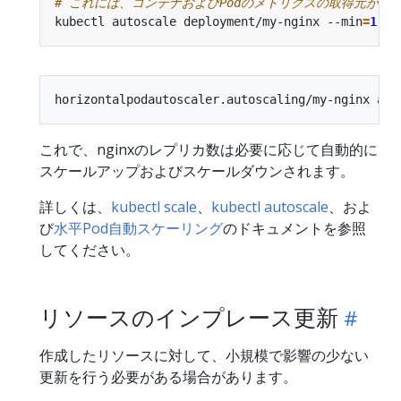
# これには、コンテナおよびPodのメトリクスの取得元が必
kubectl autoscale deployment/my-nginx --min
=
1
 --
これで、nginxのレプリカ数は必要に応じて自動的に
スケールアップおよびスケールダウンされます。
詳しくは、
kubectl scale
、
kubectl autoscale
、およ
び
水平Pod自動スケーリング
のドキュメントを参照
してください。
リソースのインプレース更新
作成したリソースに対して、小規模で影響の少ない
更新を行う必要がある場合があります。