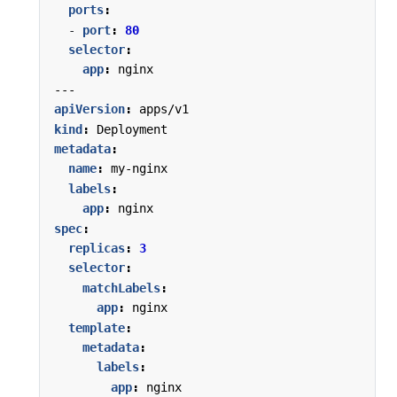
ports
:
- 
port
:
80
selector
:
app
:
nginx
---
apiVersion
:
apps/v1
kind
:
Deployment
metadata
:
name
:
my-nginx
labels
:
app
:
nginx
spec
:
replicas
:
3
selector
:
matchLabels
:
app
:
nginx
template
:
metadata
:
labels
:
app
:
nginx