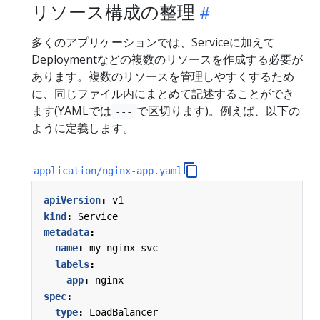
リソース構成の整理
多くのアプリケーションでは、Serviceに加えて
Deploymentなどの複数のリソースを作成する必要が
あります。複数のリソースを管理しやすくするため
に、同じファイル内にまとめて記述することができ
ます(YAMLでは
で区切ります)。例えば、以下の
---
ように定義します。
application/nginx-app.yaml
apiVersion
:
v1
kind
:
Service
metadata
:
name
:
my-nginx-svc
labels
:
app
:
nginx
spec
:
type
:
LoadBalancer