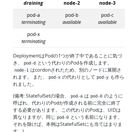
draining
node-2
node-3
pod-a
pod-b
pod-c
terminating
available
available
pod-x
terminating
DeploymentはPodの1つが終了中であることに気づ
き、
という代わりのPodを作成します。
pod-d
はcordonされたため、別のノードに展開さ
node-1
れます。 また、
の代わりとして
も作ら
pod-x
pod-y
れました。
(備考: StatefulSetの場合、
は
のように
pod-a
pod-0
呼ばれ、代わりのPodが作成される前に完全に終了
する必要があります。 この代わりのPodは、UIDは
異なりますが、同じ
という名前になります。
pod-0
それを除けば、本例はStatefulSetにも当てはまりま
す。)