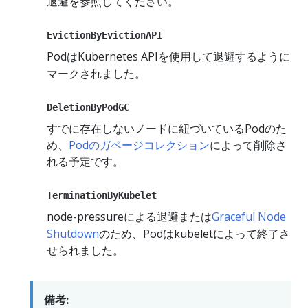
退避を参照してください。
EvictionByEvictionAPI
Podは
Kubernetes APIを使用して退避するように
マークされました。
DeletionByPodGC
すでに存在しないノードに紐づいているPodのた
め、
Podのガベージコレクション
によって削除さ
れる予定です。
TerminationByKubelet
node-pressureによる退避
または
Graceful Node
Shutdown
のため、Podはkubeletによって終了さ
せられました。
備考: