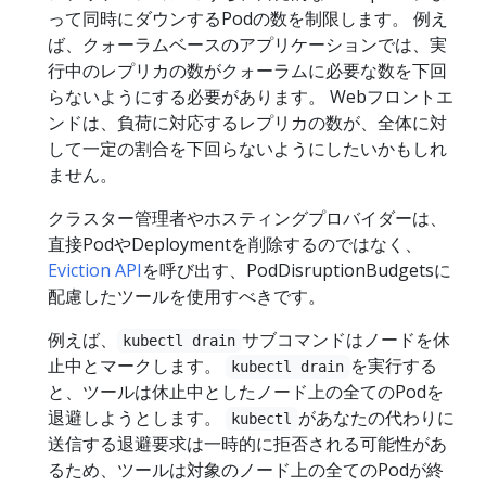
って同時にダウンするPodの数を制限します。 例え
ば、クォーラムベースのアプリケーションでは、実
行中のレプリカの数がクォーラムに必要な数を下回
らないようにする必要があります。 Webフロントエ
ンドは、負荷に対応するレプリカの数が、全体に対
して一定の割合を下回らないようにしたいかもしれ
ません。
クラスター管理者やホスティングプロバイダーは、
直接PodやDeploymentを削除するのではなく、
Eviction API
を呼び出す、PodDisruptionBudgetsに
配慮したツールを使用すべきです。
例えば、
サブコマンドはノードを休
kubectl drain
止中とマークします。
を実行する
kubectl drain
と、ツールは休止中としたノード上の全てのPodを
退避しようとします。
があなたの代わりに
kubectl
送信する退避要求は一時的に拒否される可能性があ
るため、ツールは対象のノード上の全てのPodが終