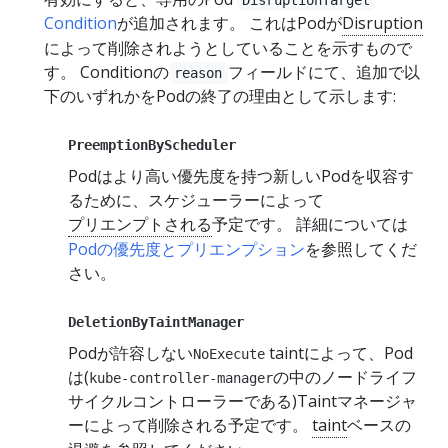
Condition
が追加されます。 これはPodが
Disruption
によって削除されようとしていることを示すもので
す。 Conditionの
フィールドにて、追加で以
reason
下のいずれかをPodの終了の理由として示します:
PreemptionByScheduler
Podはより高い優先度を持つ新しいPodを収容す
るために、スケジューラーによって
プリエンプトされる
予定です。 詳細については
Podの優先度とプリエンプション
を参照してくだ
さい。
DeletionByTaintManager
Podが許容しない
taintによって、Pod
NoExecute
は(
の中のノードライフ
kube-controller-manager
サイクルコントローラーである)Taintマネージャ
ーによって削除される予定です。
taint
ベースの