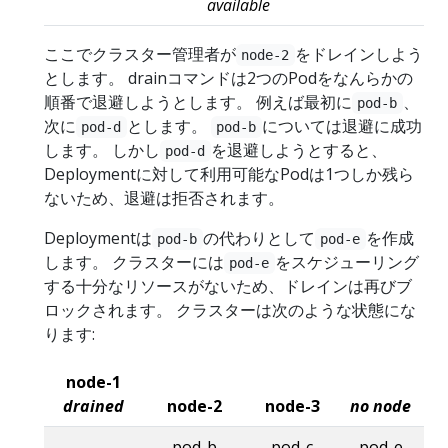
available
ここでクラスター管理者が
をドレインしよう
node-2
とします。 drainコマンドは2つのPodをなんらかの
順番で退避しようとします。 例えば最初に
、
pod-b
次に
とします。
については退避に成功
pod-d
pod-b
します。 しかし
を退避しようとすると、
pod-d
Deploymentに対して利用可能なPodは1つしか残ら
ないため、退避は拒否されます。
Deploymentは
の代わりとして
を作成
pod-b
pod-e
します。 クラスターには
をスケジューリング
pod-e
する十分なリソースがないため、ドレインは再びブ
ロックされます。 クラスターは次のような状態にな
ります:
node-1
drained
node-2
node-3
no node
pod-b
pod-c
pod-e