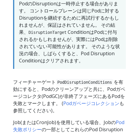
PodのDisruptionは一時停止する場合がありま
す。 コントロールプレーンは同じPodに対する
Disruptionを継続するために再試行するかもし
れませんが、保証はされていません。 その結
果、
ConditionはPodに付与
DisruptionTarget
されるかもしれませんが、実際にはPodは削除
されていない可能性があります。 そのような状
況の場合、しばらくすると、Pod Disruption
Conditionはクリアされます。
フィーチャーゲート
を有
PodDisruptionConditions
効にすると、Podのクリーンアップと共に、Podガベ
ージコレクタ(PodGC)が非終了フェーズにあるPodを
失敗とマークします。 (
Podガベージコレクション
も
参照してください)。
Job(またはCronJob)を使用している場合、Jobの
Pod
失敗ポリシー
の一部としてこれらのPod Disruption