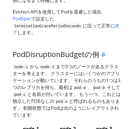
態になるまで待機します。
Eviction APIを使用してPodを退避した場合、
PodSpec
で設定した
に従って正常に
終
terminationGracePeriodSeconds
了
します。
PodDisruptionBudgetの例
から
まで3つのノードがあるクラス
node-1
node-3
ターを考えます。 クラスターにはいくつかのアプリ
ケーションが動いています。 それらのうちの1つは3
つのレプリカを持ち、最初は
、
そして
pod-a
pod-b
と名前が付いています。 もう一つ、これとは
pod-c
独立したPDBなしの
と呼ばれるものもありま
pod-x
す。 初期状態ではPodは次のようにレイアウトされ
ています:
node-1
node-2
node-3