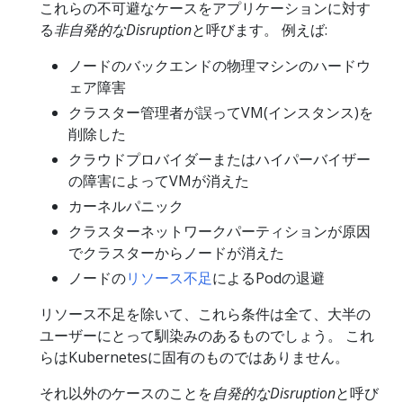
これらの不可避なケースをアプリケーションに対す
る
非自発的なDisruption
と呼びます。 例えば:
ノードのバックエンドの物理マシンのハードウ
ェア障害
クラスター管理者が誤ってVM(インスタンス)を
削除した
クラウドプロバイダーまたはハイパーバイザー
の障害によってVMが消えた
カーネルパニック
クラスターネットワークパーティションが原因
でクラスターからノードが消えた
ノードの
リソース不足
によるPodの退避
リソース不足を除いて、これら条件は全て、大半の
ユーザーにとって馴染みのあるものでしょう。 これ
らはKubernetesに固有のものではありません。
それ以外のケースのことを
自発的なDisruption
と呼び