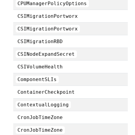
CPUManagerPolicyOptions
CSIMigrationPortworx
CSIMigrationPortworx
CSIMigrationRBD
CSINodeExpandSecret
CSIVolumeHealth
ComponentSLIs
ContainerCheckpoint
ContextualLogging
CronJobTimeZone
CronJobTimeZone