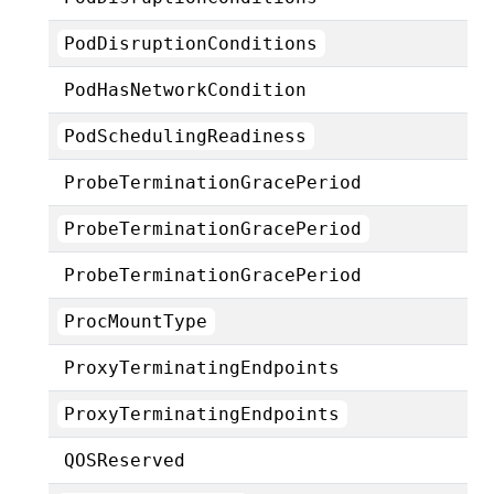
PodDisruptionConditions
PodHasNetworkCondition
PodSchedulingReadiness
ProbeTerminationGracePeriod
ProbeTerminationGracePeriod
ProbeTerminationGracePeriod
ProcMountType
ProxyTerminatingEndpoints
ProxyTerminatingEndpoints
QOSReserved