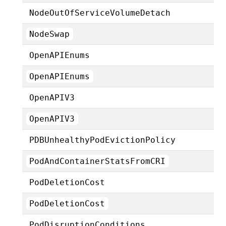
NodeOutOfServiceVolumeDetach
NodeSwap
OpenAPIEnums
OpenAPIEnums
OpenAPIV3
OpenAPIV3
PDBUnhealthyPodEvictionPolicy
PodAndContainerStatsFromCRI
PodDeletionCost
PodDeletionCost
PodDisruptionConditions