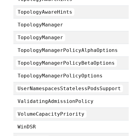
TopologyAwareHints
TopologyManager
TopologyManager
TopologyManagerPolicyAlphaOptions
TopologyManagerPolicyBetaOptions
TopologyManagerPolicyOptions
UserNamespacesStatelessPodsSupport
ValidatingAdmissionPolicy
VolumeCapacityPriority
WinDSR