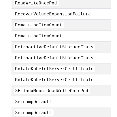
ReadWriteOncePod
RecoverVolumeExpansionFailure
RemainingItemCount
RemainingItemCount
RetroactiveDefaultStorageClass
RetroactiveDefaultStorageClass
RotateKubeletServerCertificate
RotateKubeletServerCertificate
SELinuxMountReadWriteOncePod
SeccompDefault
SeccompDefault