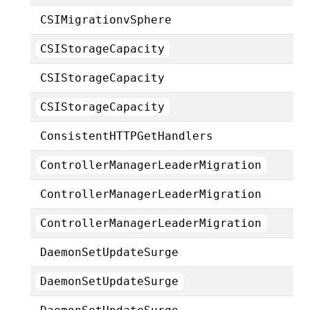
CSIMigrationvSphere
CSIStorageCapacity
CSIStorageCapacity
CSIStorageCapacity
ConsistentHTTPGetHandlers
ControllerManagerLeaderMigration
ControllerManagerLeaderMigration
ControllerManagerLeaderMigration
DaemonSetUpdateSurge
DaemonSetUpdateSurge