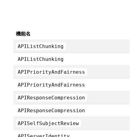
機能名
APIListChunking
APIListChunking
APIPriorityAndFairness
APIPriorityAndFairness
APIResponseCompression
APIResponseCompression
APISelfSubjectReview
APIServerIdentity