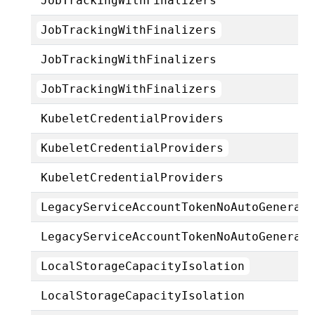
JobTrackingWithFinalizers
JobTrackingWithFinalizers
JobTrackingWithFinalizers
JobTrackingWithFinalizers
KubeletCredentialProviders
KubeletCredentialProviders
KubeletCredentialProviders
LegacyServiceAccountTokenNoAutoGenerat
LegacyServiceAccountTokenNoAutoGenerat
LocalStorageCapacityIsolation
LocalStorageCapacityIsolation