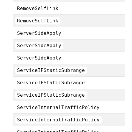
RemoveSelfLink
RemoveSelfLink
ServerSideApply
ServerSideApply
ServerSideApply
ServiceIPStaticSubrange
ServiceIPStaticSubrange
ServiceIPStaticSubrange
ServiceInternalTrafficPolicy
ServiceInternalTrafficPolicy