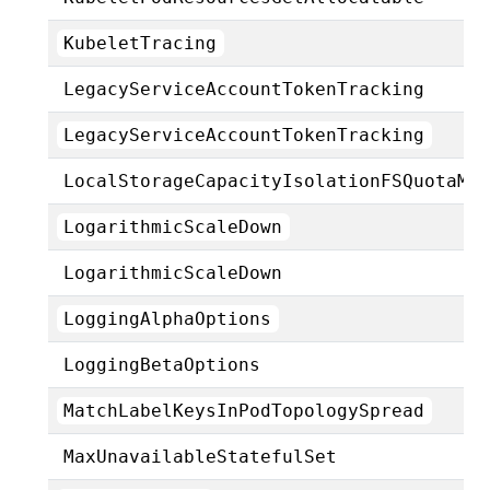
KubeletTracing
LegacyServiceAccountTokenTracking
LegacyServiceAccountTokenTracking
LocalStorageCapacityIsolationFSQuotaMo
LogarithmicScaleDown
LogarithmicScaleDown
LoggingAlphaOptions
LoggingBetaOptions
MatchLabelKeysInPodTopologySpread
MaxUnavailableStatefulSet