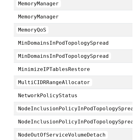
MemoryManager
MemoryManager
MemoryQoS
MinDomainsInPodTopologySpread
MinDomainsInPodTopologySpread
MinimizeIPTablesRestore
MultiCIDRRangeAllocator
NetworkPolicyStatus
NodeInclusionPolicyInPodTopologySpread
NodeInclusionPolicyInPodTopologySpread
NodeOutOfServiceVolumeDetach