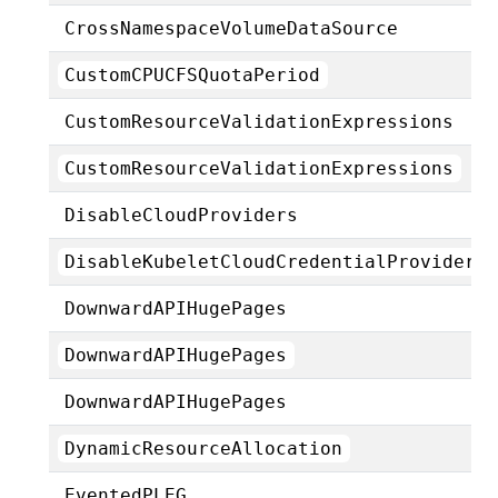
CrossNamespaceVolumeDataSource
CustomCPUCFSQuotaPeriod
CustomResourceValidationExpressions
CustomResourceValidationExpressions
DisableCloudProviders
DisableKubeletCloudCredentialProviders
DownwardAPIHugePages
DownwardAPIHugePages
DownwardAPIHugePages
DynamicResourceAllocation
EventedPLEG