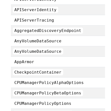
APIServerIdentity
APIServerTracing
AggregatedDiscoveryEndpoint
AnyVolumeDataSource
AnyVolumeDataSource
AppArmor
CheckpointContainer
CPUManagerPolicyAlphaOptions
CPUManagerPolicyBetaOptions
CPUManagerPolicyOptions