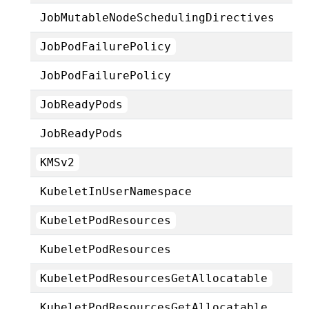
JobMutableNodeSchedulingDirectives
JobPodFailurePolicy
JobPodFailurePolicy
JobReadyPods
JobReadyPods
KMSv2
KubeletInUserNamespace
KubeletPodResources
KubeletPodResources
KubeletPodResourcesGetAllocatable
KubeletPodResourcesGetAllocatable