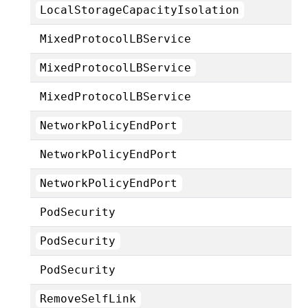
LocalStorageCapacityIsolation
MixedProtocolLBService
MixedProtocolLBService
MixedProtocolLBService
NetworkPolicyEndPort
NetworkPolicyEndPort
NetworkPolicyEndPort
PodSecurity
PodSecurity
PodSecurity
RemoveSelfLink