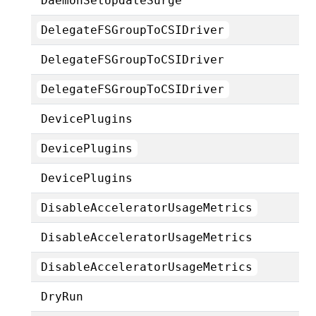
DaemonSetUpdateSurge
DelegateFSGroupToCSIDriver
DelegateFSGroupToCSIDriver
DelegateFSGroupToCSIDriver
DevicePlugins
DevicePlugins
DevicePlugins
DisableAcceleratorUsageMetrics
DisableAcceleratorUsageMetrics
DisableAcceleratorUsageMetrics
DryRun