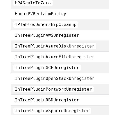
HPAScaleToZero
HonorPVReclaimPolicy
IPTablesOwnershipCleanup
InTreePluginAWSUnregister
InTreePluginAzureDiskUnregister
InTreePluginAzureFileUnregister
InTreePluginGCEUnregister
InTreePluginOpenStackUnregister
InTreePluginPortworxUnregister
InTreePluginRBDUnregister
InTreePluginvSphereUnregister