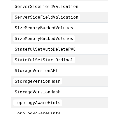
ServerSideFieldValidation
ServerSideFieldValidation
SizeMemoryBackedVolumes
SizeMemoryBackedVolumes
StatefulSetAutoDeletePVC
StatefulSetStartOrdinal
StorageVersionAPI
StorageVersionHash
StorageVersionHash
TopologyAwareHints
TopologyAwareHints