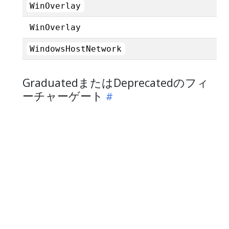
WinOverlay
WinOverlay
WindowsHostNetwork
GraduatedまたはDeprecatedのフィ
ーチャーゲート