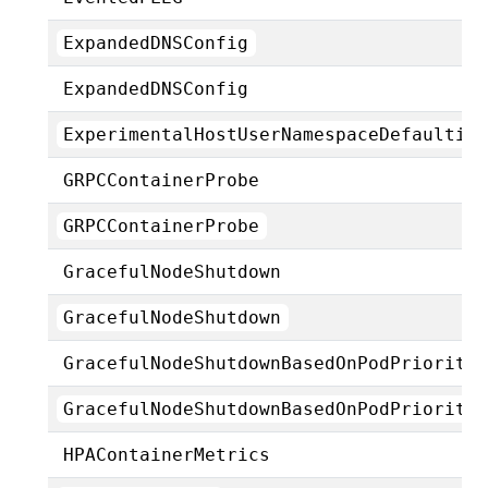
ExpandedDNSConfig
ExpandedDNSConfig
ExperimentalHostUserNamespaceDefaultin
GRPCContainerProbe
GRPCContainerProbe
GracefulNodeShutdown
GracefulNodeShutdown
GracefulNodeShutdownBasedOnPodPriority
GracefulNodeShutdownBasedOnPodPriority
HPAContainerMetrics