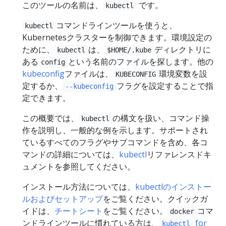
このツールの名前は、
です。
kubectl
コマンドラインツールを使うと、
kubectl
Kubernetesクラスターを制御できます。環境設定の
ために、
は、
ディレクトリに
kubectl
$HOME/.kube
ある
という名前のファイルを探します。他の
config
kubeconfig
ファイルは、
環境変数を設
KUBECONFIG
定するか、
フラグを設定することで指
--kubeconfig
定できます。
この概要では、
の構文を扱い、コマンド操
kubectl
作を説明し、一般的な例を示します。サポートされ
ているすべてのフラグやサブコマンドを含め、各コ
マンドの詳細については、
kubectl
リファレンスドキ
ュメントを参照してください。
インストール方法については、
kubectlのインストー
ルおよびセットアップ
をご覧ください。クイックガ
イドは、
チートシート
をご覧ください。
コマ
docker
ンドラインツールに慣れている方は、
for
kubectl