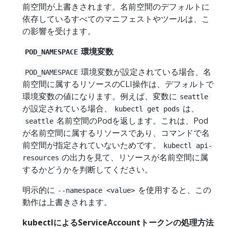
前空間が上書きされます。名前空間のデフォルトに
依存しているすべてのマニフェストやツールは、こ
の影響を受けます。
環境変数
POD_NAMESPACE
環境変数が設定されている場合、名
POD_NAMESPACE
前空間に属するリソースのCLI操作は、デフォルトで
環境変数の値になります。例えば、変数に
seattle
が設定されている場合、
は、
kubectl get pods
名前空間のPodを返します。これは、Pod
seattle
が名前空間に属するリソースであり、コマンドで名
前空間が指定されていないためです。
kubectl api-
の出力を見て、リソースが名前空間に属
resources
するかどうかを判断してください。
明示的に
を使用すると、この
--namespace <value>
動作は上書きされます。
kubectlによるServiceAccountトークンの処理方法