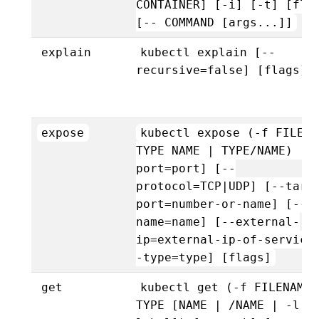
CONTAINER] [-i] [-t] [fla
[-- COMMAND [args...]]
explain
kubectl explain [--
recursive=false] [flags]
expose
kubectl expose (-f FILENA
TYPE NAME | TYPE/NAME) [-
port=port] [--
protocol=TCP|UDP] [--targ
port=number-or-name] [--
name=name] [--external-
ip=external-ip-of-service
-type=type] [flags]
get
kubectl get (-f FILENAME 
TYPE [NAME | /NAME | -l