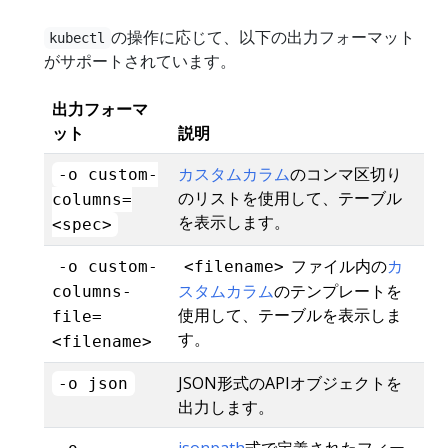
の操作に応じて、以下の出力フォーマット
kubectl
がサポートされています。
出力フォーマ
ット
説明
カスタムカラム
のコンマ区切り
-o custom-
のリストを使用して、テーブル
columns=
を表示します。
<spec>
ファイル内の
カ
-o custom-
<filename>
スタムカラム
のテンプレートを
columns-
使用して、テーブルを表示しま
file=
す。
<filename>
JSON形式のAPIオブジェクトを
-o json
出力します。
jsonpath
式で定義されたフィー