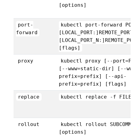
[options]
port-
kubectl port-forward POD
forward
[LOCAL_PORT:]REMOTE_PORT 
[LOCAL_PORT_N:]REMOTE_POR
[flags]
proxy
kubectl proxy [--port=POR
[--www=static-dir] [--www
prefix=prefix] [--api-
prefix=prefix] [flags]
replace
kubectl replace -f FILENA
rollout
kubectl rollout SUBCOMMAN
[options]