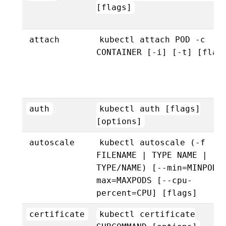
[flags]
attach
kubectl attach POD -c
CONTAINER [-i] [-t] [flag
auth
kubectl auth [flags]
[options]
autoscale
kubectl autoscale (-f
FILENAME | TYPE NAME |
TYPE/NAME) [--min=MINPODS
max=MAXPODS [--cpu-
percent=CPU] [flags]
certificate
kubectl certificate