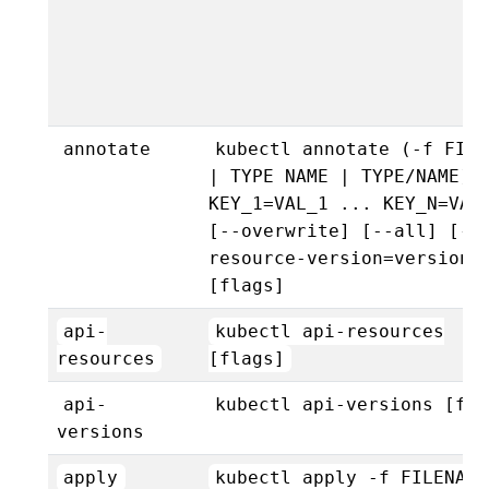
annotate
kubectl annotate (-f FILE
| TYPE NAME | TYPE/NAME)
KEY_1=VAL_1 ... KEY_N=VAL
[--overwrite] [--all] [--
resource-version=version]
[flags]
api-
kubectl api-resources
resources
[flags]
api-
kubectl api-versions [fla
versions
apply
kubectl apply -f FILENAME