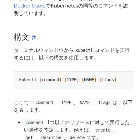
Docker Users
でKubernetesの同等のコマンドを説
明しています。
構文
ターミナルウィンドウから
コマンドを実行
kubectl
するには、以下の構文を使用します。
kubectl 
[
command
]
[
TYPE
]
[
NAME
]
[
flags
]
ここで、
、
、
、
は、以下
command
TYPE
NAME
flags
を表します。
: 1つ以上のリソースに対して実行した
command
い操作を指定します。例えば、
、
create
、
、
です。
get
describe
delete