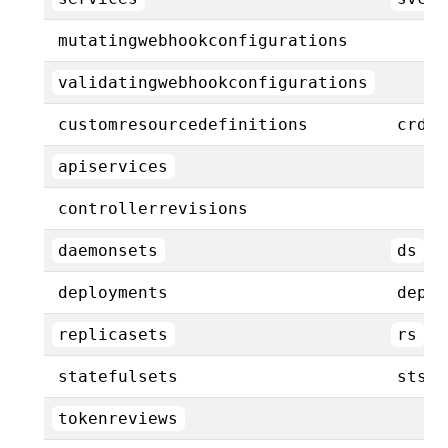
mutatingwebhookconfigurations
validatingwebhookconfigurations
customresourcedefinitions
crd,c
apiservices
controllerrevisions
daemonsets
ds
deployments
deplo
replicasets
rs
statefulsets
sts
tokenreviews