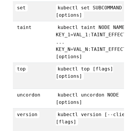
set
kubectl set SUBCOMMAND
[options]
taint
kubectl taint NODE NAME
KEY_1=VAL_1:TAINT_EFFECT_
...
KEY_N=VAL_N:TAINT_EFFECT_
[options]
top
kubectl top [flags]
[options]
uncordon
kubectl uncordon NODE
[options]
version
kubectl version [--client
[flags]