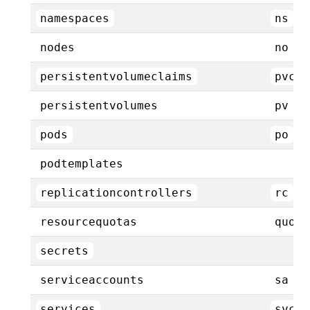
namespaces
ns
nodes
no
persistentvolumeclaims
pvc
persistentvolumes
pv
pods
po
podtemplates
replicationcontrollers
rc
resourcequotas
quota
secrets
serviceaccounts
sa
services
svc