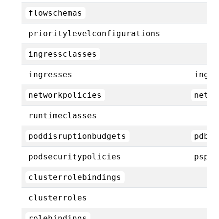
flowschemas
prioritylevelconfigurations
ingressclasses
ingresses
ing
networkpolicies
netpo
runtimeclasses
poddisruptionbudgets
pdb
podsecuritypolicies
psp
clusterrolebindings
clusterroles
rolebindings