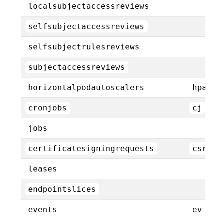
localsubjectaccessreviews
selfsubjectaccessreviews
selfsubjectrulesreviews
subjectaccessreviews
horizontalpodautoscalers
hpa
cronjobs
cj
jobs
certificatesigningrequests
csr
leases
endpointslices
events
ev