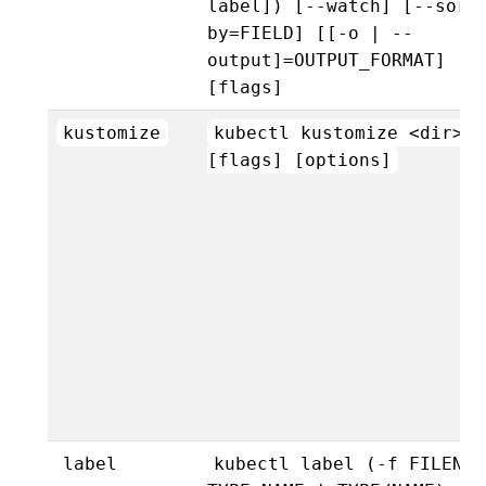
label]) [--watch] [--sort
by=FIELD] [[-o | --
output]=OUTPUT_FORMAT]
[flags]
kustomize
kubectl kustomize <dir>
[flags] [options]
label
kubectl label (-f FILENAM