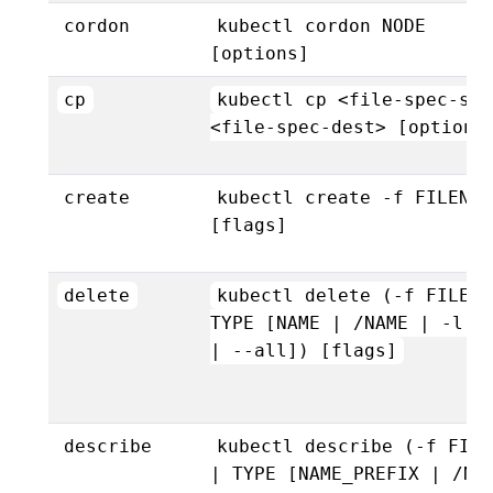
cordon
kubectl cordon NODE
[options]
cp
kubectl cp <file-spec-src
<file-spec-dest> [options
create
kubectl create -f FILENAM
[flags]
delete
kubectl delete (-f FILENA
TYPE [NAME | /NAME | -l l
| --all]) [flags]
describe
kubectl describe (-f FILE
| TYPE [NAME_PREFIX | /NA