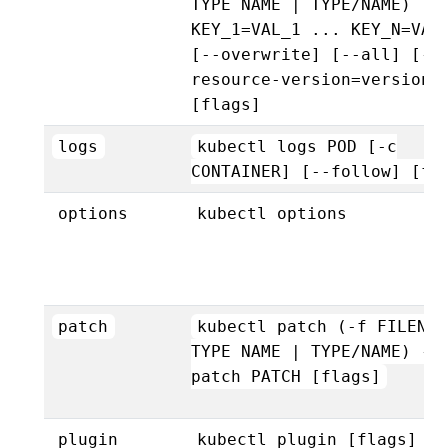
TYPE NAME | TYPE/NAME)
KEY_1=VAL_1 ... KEY_N=VAL
[--overwrite] [--all] [--
resource-version=version]
[flags]
logs
kubectl logs POD [-c
CONTAINER] [--follow] [fl
options
kubectl options
patch
kubectl patch (-f FILENAM
TYPE NAME | TYPE/NAME) --
patch PATCH [flags]
plugin
kubectl plugin [flags]