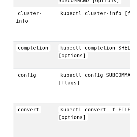
SUBCOMMAND [options]
cluster-
kubectl cluster-info [fla
info
completion
kubectl completion SHELL
[options]
config
kubectl config SUBCOMMAND
[flags]
convert
kubectl convert -f FILENA
[options]