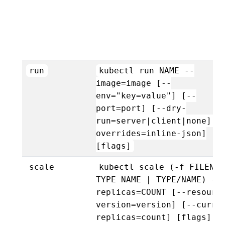
run
kubectl run NAME --
image=image [--
env="key=value"] [--
port=port] [--dry-
run=server|client|none] [
overrides=inline-json]
[flags]
scale
kubectl scale (-f FILENAM
TYPE NAME | TYPE/NAME) --
replicas=COUNT [--resourc
version=version] [--curre
replicas=count] [flags]