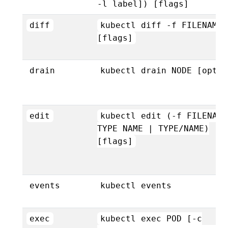
-l label]) [flags]
diff
kubectl diff -f FILENAME
[flags]
drain
kubectl drain NODE [optio
edit
kubectl edit (-f FILENAME
TYPE NAME | TYPE/NAME)
[flags]
events
kubectl events
exec
kubectl exec POD [-c