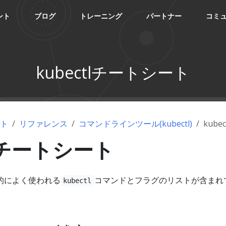
ント
ブログ
トレーニング
パートナー
コミ
kubectlチートシート
ント
リファレンス
コマンドラインツール(kubectl)
kub
tlチートシート
的によく使われる
コマンドとフラグのリストが含まれ
kubectl