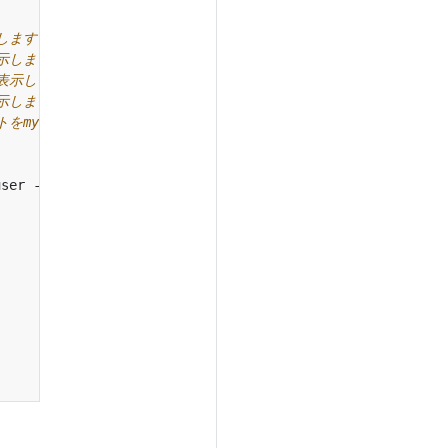
します
示します
表示します
示します
my-cluster-nameに設定します
user --password
=