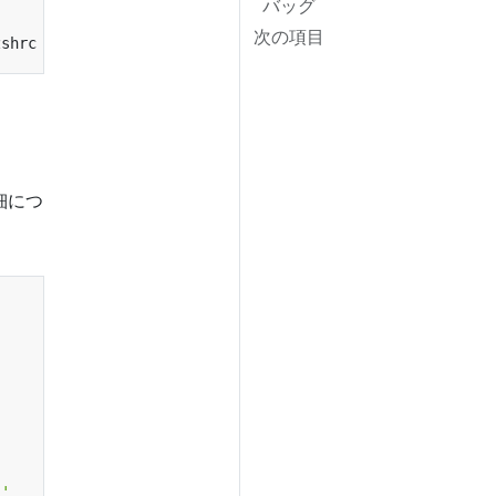
バッグ
次の項目
zshrc 
# zshシェルでのコマンド補完を永続化するために.zshrcに追
細につ
}'