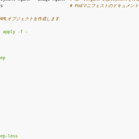
ds                           
# Podマニフェストのドキュメン
YAMLオブジェクトを作成します