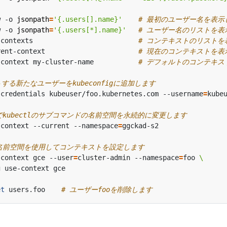
w -o 
jsonpath
=
'{.users[].name}'
# 最初のユーザー名を表示
w -o 
jsonpath
=
'{.users[*].name}'
# ユーザー名のリストを表
-contexts                          
# コンテキストのリストを
rent-context                       
# 現在のコンテキストを表
-context my-cluster-name           
# デフォルトのコンテキストを
トする新たなユーザーをkubeconfigに追加します
-credentials kubeuser/foo.kubernetes.com --username
=
kube
でkubectlのサブコマンドの名前空間を永続的に変更します
-context --current --namespace
=
名前空間を使用してコンテキストを設定します
-context gce --user
=
cluster-admin --namespace
=
foo 
et
 users.foo    
# ユーザーfooを削除します