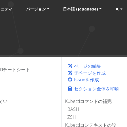
ュニティ
バージョン
日本語 (Japanese)
ページの編集
ectlチートシート
子ページを作成
Issueを作成
セクション全体を印刷
てい
Kubectlコマンドの補完
BASH
ZSH
Kubectlコンテキストの設