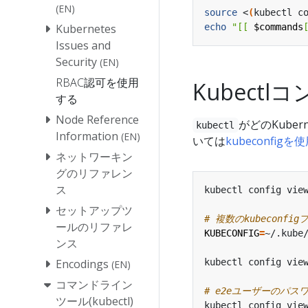
(EN)
source
 <
(
kubectl c
echo
"[[ 
$commands
Kubernetes
Issues and
Security
(EN)
RBAC認可を使用
Kubect
する
Node Reference
がどのKube
kubectl
Information
(EN)
いては
kubeconfi
ネットワーキン
グのリファレン
ス
kubectl config vie
セットアップツ
# 複数のkubecon
ールのリファレ
KUBECONFIG
=
ンス
Encodings
(EN)
コマンドライン
# e2eユーザーのパ
ツール(kubectl)
kubectl config vie