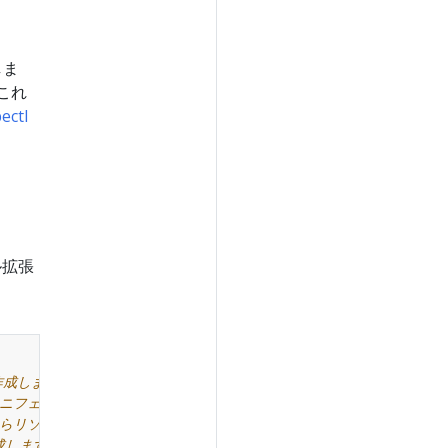
しま
これ
ectl
ル拡張
作成します
のマニフェストファイルからリソースを作成します
からリソースを作成します
作成します