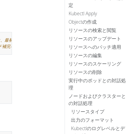
定
Kubectl Apply
Objectの作成
リソースの検索と閲覧
リソースのアップデート
、最初にbash-completionパッケージをインストールする必要があ
リソースへのパッチ適用
ンド補完を永続化するために.bashrcに追記します。
リソースの編集
リソースのスケーリング
リソースの削除
実行中のポッドとの対話処
理
ノードおよびクラスターと
の対話処理
リソースタイプ
出力のフォーマット
Kubectlのログレベルとデ