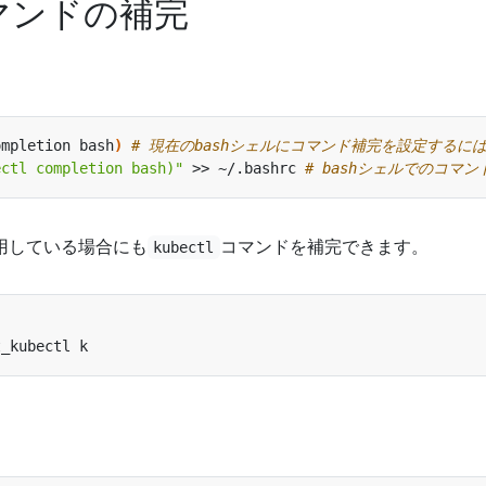
lコマンドの補完
ompletion bash
)
# 現在のbashシェルにコマンド補完を設定するには
ectl completion bash)"
 >> ~/.bashrc 
# bashシェルでのコマ
用している場合にも
コマンドを補完できます。
kubectl