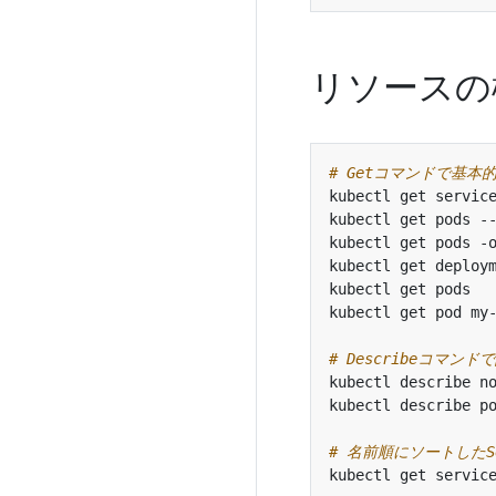
リソースの
# Getコマンドで基
kubectl get servic
kubectl get pods -
kubectl get pods -
kubectl get deploy
kubectl get pods  
kubectl get pod my
# Describeコマ
# 名前順にソートしたS
kubectl get servic