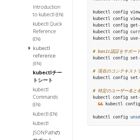
Introduction
kubectl config vie
to kubectl
(EN)
kubectl config vie
kubectl Quick
kubectl config get
Reference
kubectl config cur
kubectl config use
(EN)
kubectl
# basic認証をサポー
reference
kubectl config set
(EN)
# 現在のコンテキスト
kubectlチー
kubectl config set
トシート
kubectl
# 特定のユーザー名と
Commands
kubectl config set
&&
(EN)
kubectl
(EN)
kubectl config 
uns
kubectl
JSONPathの
サポート