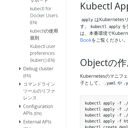
Kubectl Ap
kubectl for
Docker Users
はKuberne
apply
(EN)
す。
を
kubectl apply
kubectlの使用
は、本番環境でKuber
規則
Book
をご覧ください。
Kubectl user
preferences
Objectの
(kuberc)
(EN)
Debug cluster
(EN)
Kubernetesのマ
子として、
や
コマンドライン
.yaml
.
ツールのリファ
レンス
kubectl apply -f .
Configuration
kubectl apply -f .
APIs
(EN)
kubectl apply -f .
External APIs
kubectl apply -f h
kubectl create dep