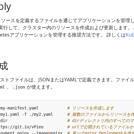
ply
tesリソースを定義するファイルを通じてアプリケーションを管理
実行して、クラスター内のリソースを作成および更新します。
netesアプリケーションを管理する推奨方法です。 詳しくは
Kub
作成
ニフェストファイルは、JSONまたはYAMLで定義できます。ファイ
、
が使えます。
yml
.json
/my-manifest.yaml            
# リソースを作成します
/my1.yaml -f ./my2.yaml      
# 複数のファイルからリソースを
/dir                         
# dirディレクトリ内のすべて
ttps://git.io/vPieo          
# urlで公開されているファイル
loyment nginx --image
=
nginx  
# 単一のnginx Deploymentを