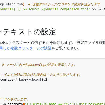
ompletion zsh
)
# 現在のzshシェルにコマンド補完を設定します
[kubectl] ]] && source <(kubectl completion zsh)"
 >> ~/.
lコンテキストの設定
rnetesクラスターと通信するかを設定します。 設定ファイル詳
gを使用した複数クラスターとの認証
をご覧ください。
w 
# マージされたkubeconfigの設定を表示します。
figファイルを同時に読み込む場合はこのように記述します。
スワードを取得します。
w -o 
jsonpath
=
'{.users[?(@.name == "e2e")].user.password