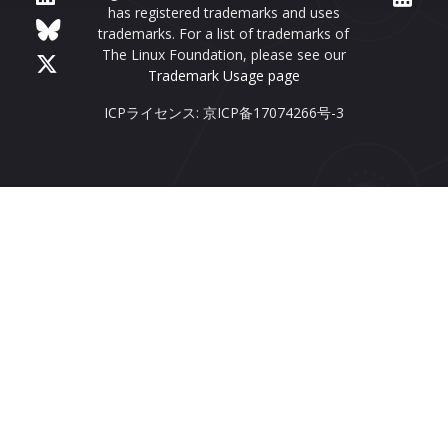
has registered trademarks and uses
trademarks. For a list of trademarks of
The Linux Foundation, please see our
Trademark Usage page
ICPライセンス: 京ICP备17074266号-3