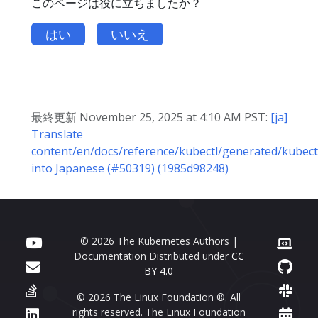
このページは役に立ちましたか？
はい
いいえ
最終更新 November 25, 2025 at 4:10 AM PST:
[ja]
Translate
content/en/docs/reference/kubectl/generated/kubect
into Japanese (#50319) (1985d98248)
© 2026 The Kubernetes Authors |
Documentation Distributed under
CC
BY 4.0
© 2026 The Linux Foundation ®. All
rights reserved. The Linux Foundation