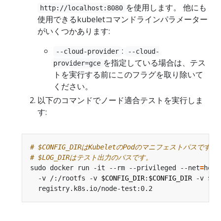
を使用します。 他にも
http://localhost:8080
使用できるkubeletコマンドラインパラメーター
がいくつかあります:
:
--cloud-provider
--cloud-
を指定している場合は、テス
provider=gce
トを実行する前にこのフラグを取り除いて
ください。
以下のコマンドでノード適合テストを実行しま
す:
# $CONFIG_DIRはKubeletのPodのマニフェストパスです。
# $LOG_DIRはテスト出力のパスです。
sudo docker run -it --rm --privileged --net
=
host
  -v /:/rootfs -v 
$CONFIG_DIR
:
$CONFIG_DIR
 -v 
$LO