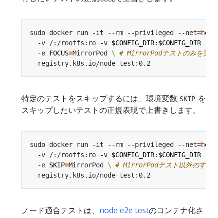
sudo docker run -it --rm --privileged --net
=
host
  -v /:/rootfs:ro -v 
$CONFIG_DIR
:
$CONFIG_DIR
 -v 
  -e 
FOCUS
=
MirrorPod 
\ 
# MirrorPodテストのみを実
特定のテストをスキップするには、環境変数
を
SKIP
スキップしたいテストの正規表現で上書きします。
sudo docker run -it --rm --privileged --net
=
host
  -v /:/rootfs:ro -v 
$CONFIG_DIR
:
$CONFIG_DIR
 -v 
  -e 
SKIP
=
MirrorPod 
\ 
# MirrorPodテスト以外の
ノード適合テストは、
node e2e test
のコンテナ化さ