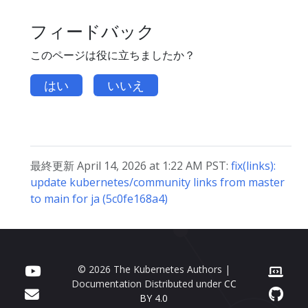
フィードバック
このページは役に立ちましたか？
はい
いいえ
最終更新 April 14, 2026 at 1:22 AM PST:
fix(links):
update kubernetes/community links from master
to main for ja (5c0fe168a4)
© 2026 The Kubernetes Authors |
Documentation Distributed under
CC
BY 4.0