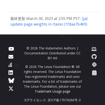
最終更新 March 30, 2023 at 2:55 PM PST:
[ja]
update page weights in /tasks (1fdaa7b469)
© 2026 The Kubernetes Authors |
Documentation Distributed under
CC
BY 4.0
© 2026 The Linux Foundation ®. All
rights reserved. The Linux Foundation
has registered trademarks and uses
trademarks. For a list of trademarks of
The Linux Foundation, please see our
Trademark Usage page
ICPライセンス: 京ICP备17074266号-3