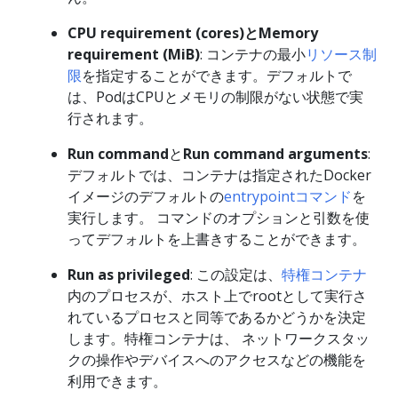
CPU requirement (cores)
と
Memory
requirement (MiB)
: コンテナの最小
リソース制
限
を指定することができます。デフォルトで
は、PodはCPUとメモリの制限がない状態で実
行されます。
Run command
と
Run command arguments
:
デフォルトでは、コンテナは指定されたDocker
イメージのデフォルトの
entrypointコマンド
を
実行します。 コマンドのオプションと引数を使
ってデフォルトを上書きすることができます。
Run as privileged
: この設定は、
特権コンテナ
内のプロセスが、ホスト上でrootとして実行さ
れているプロセスと同等であるかどうかを決定
します。特権コンテナは、 ネットワークスタッ
クの操作やデバイスへのアクセスなどの機能を
利用できます。