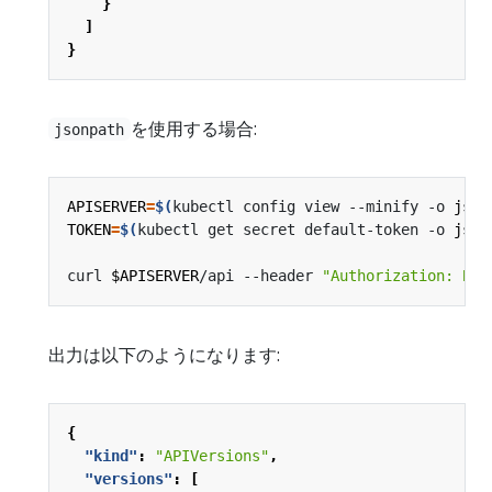
}
]
}
を使用する場合:
jsonpath
APISERVER
=
$(
kubectl config view --minify -o 
json
TOKEN
=
$(
kubectl get secret default-token -o 
json
curl 
$APISERVER
/api --header 
"Authorization: Bea
出力は以下のようになります:
{
"kind"
:
"APIVersions"
,
"versions"
:
[