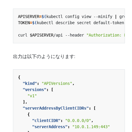
APISERVER
=
$(
kubectl config view --minify 
|
 grep 
TOKEN
=
$(
kubectl describe secret default-token 
|
 
curl 
$APISERVER
/api --header 
"Authorization: Bea
出力は以下のようになります:
{
"kind"
:
"APIVersions"
,
"versions"
:
[
"v1"
],
"serverAddressByClientCIDRs"
:
[
{
"clientCIDR"
:
"0.0.0.0/0"
,
"serverAddress"
:
"10.0.1.149:443"