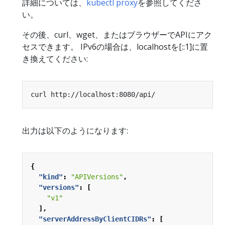
詳細については、
kubectl proxy
を参照してくださ
い。
その後、curl、wget、またはブラウザーでAPIにアク
セスできます。 IPv6の場合は、localhostを[::1]に置
き換えてください:
出力は以下のようになります:
{
"kind"
:
"APIVersions"
,
"versions"
:
[
"v1"
],
"serverAddressByClientCIDRs"
:
[