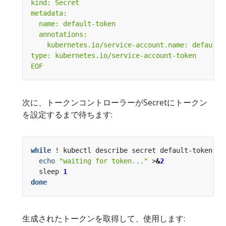
EOF
次に、トークンコントローラーがSecretにトークン
を設定するまで待ちます:
while
 ! kubectl describe secret default-token 
|
 
echo
"waiting for token..."
 >
&
2
  sleep 
1
done
生成されたトークンを取得して、使用します: