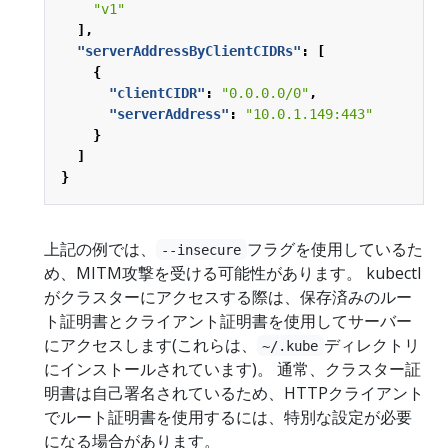
"v1"
],
"serverAddressByClientCIDRs"
:
[
{
"clientCIDR"
:
"0.0.0.0/0"
,
"serverAddress"
:
"10.0.1.149:443"
}
]
}
上記の例では、
フラグを使用しているた
--insecure
め、MITM攻撃を受ける可能性があります。 kubectl
がクラスターにアクセスする際は、保存済みのルー
ト証明書とクライアント証明書を使用してサーバー
にアクセスします(これらは、
ディレクトリ
~/.kube
にインストールされています)。 通常、クラスター証
明書は自己署名されているため、HTTPクライアント
でルート証明書を使用するには、特別な設定が必要
になる場合があります。