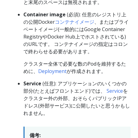
と末尾のスペースは無視されます。
Container image
(必須): 任意のレジストリ上
の公開Docker
コンテナイメージ
、またはプライ
ベートイメージ(一般的にはGoogle Container
RegistryやDocker Hub上でホストされている)
のURLです。 コンテナイメージの指定はコロン
で終わらせる必要があります。
クラスター全体で必要な数のPodを維持するた
めに、
Deployment
が作成されます。
Service
(任意): アプリケーションのいくつかの
部分(たとえばフロントエンド)では、
Service
を
クラスター外の外部、おそらくパブリックIPア
ドレス(外部サービス)に公開したいと思うかもし
れません。
備考: