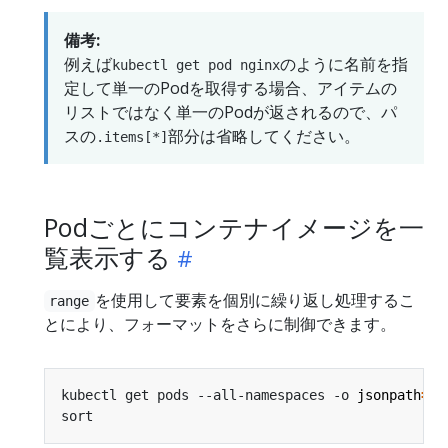
備考:
例えば
のように名前を指
kubectl get pod nginx
定して単一のPodを取得する場合、アイテムの
リストではなく単一のPodが返されるので、パ
スの
部分は省略してください。
.items[*]
Podごとにコンテナイメージを一
覧表示する
を使用して要素を個別に繰り返し処理するこ
range
とにより、フォーマットをさらに制御できます。
kubectl get pods --all-namespaces -o 
jsonpath
=
'{