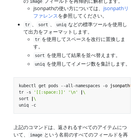
の
フィールドを再帰的に解析します。
image
jsonpathの使い方については、
jsonpathリ
ファレンス
を参照してください。
、
、
などの標準ツールを使用し
tr
sort
uniq
て出力をフォーマットします。
を使用してスペースを改行に置換しま
tr
す。
を使用して結果を並べ替えます。
sort
を使用してイメージ数を集計します。
uniq
kubectl get pods --all-namespaces -o 
jsonpath
=
"{
tr -s 
'[[:space:]]'
'\n'
|
sort 
|
上記のコマンドは、返されるすべてのアイテムにつ
いて、
という名前のすべてのフィールドを再
image