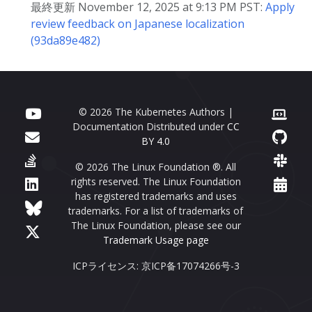
最終更新 November 12, 2025 at 9:13 PM PST:
Apply
review feedback on Japanese localization
(93da89e482)
© 2026 The Kubernetes Authors |
Documentation Distributed under
CC
BY 4.0
© 2026 The Linux Foundation ®. All
rights reserved. The Linux Foundation
has registered trademarks and uses
trademarks. For a list of trademarks of
The Linux Foundation, please see our
Trademark Usage page
ICPライセンス: 京ICP备17074266号-3