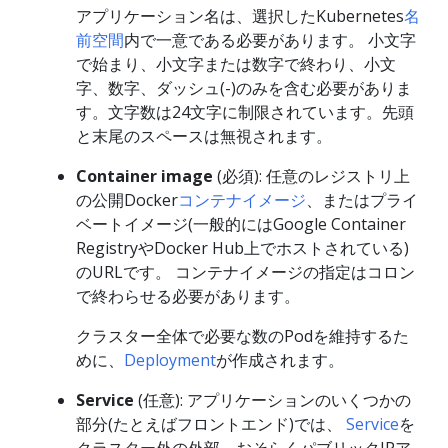
アプリケーション名は、選択したKubernetes
名
前空間
内で一意である必要があります。 小文字
で始まり、小文字または数字で終わり、小文
字、数字、ダッシュ(-)のみを含む必要がありま
す。文字数は24文字に制限されています。先頭
と末尾のスペースは無視されます。
Container image
(必須): 任意のレジストリ上
の公開Docker
コンテナイメージ
、またはプライ
ベートイメージ(一般的にはGoogle Container
RegistryやDocker Hub上でホストされている)
のURLです。 コンテナイメージの指定はコロン
で終わらせる必要があります。
クラスター全体で必要な数のPodを維持するた
めに、
Deployment
が作成されます。
Service
(任意): アプリケーションのいくつかの
部分(たとえばフロントエンド)では、
Service
を