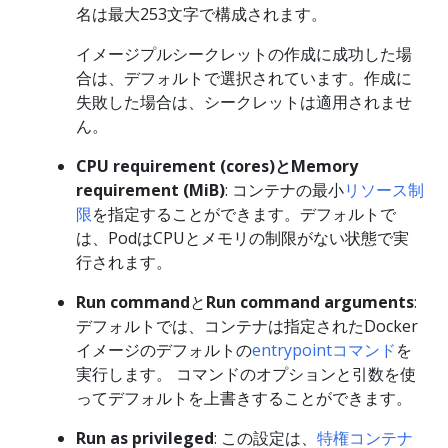
名は最大253文字で構成されます。
イメージプルシークレットの作成に成功した場
合は、デフォルトで選択されています。作成に
失敗した場合は、シークレットは適用されませ
ん。
CPU requirement (cores)
と
Memory
requirement (MiB)
: コンテナの最小
リソース制
限
を指定することができます。デフォルトで
は、PodはCPUとメモリの制限がない状態で実
行されます。
Run command
と
Run command arguments
:
デフォルトでは、コンテナは指定されたDocker
イメージのデフォルトの
entrypointコマンド
を
実行します。 コマンドのオプションと引数を使
ってデフォルトを上書きすることができます。
Run as privileged
: この設定は、
特権コンテナ