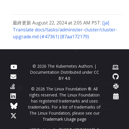
最終更新 August 22, 2024 at 2:05 AM PST:
[ja]
Translate docs/tasks/administer-cluster/cluster-
upgrade.md (#47361) (87aa172179)
© 2026 The Kubernetes Authors |
Documentation Distributed under
CC
BY 4.0
© 2026 The Linux Foundation ®. All
rights reserved. The Linux Foundation
has registered trademarks and uses
trademarks. For a list of trademarks of
The Linux Foundation, please see our
Trademark Usage page