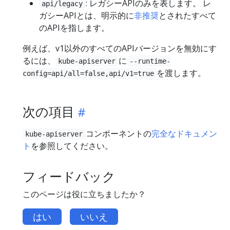
: レガシーAPIのみを表します。 レ
api/legacy
ガシーAPIとは、明示的に
非推奨
とされたすべて
のAPIを指します。
例えば、v1以外のすべてのAPIバージョンを無効にす
るには、
に
kube-apiserver
--runtime-
を渡します。
config=api/all=false,api/v1=true
次の項目
コンポーネントの
完全なドキュメン
kube-apiserver
ト
を参照してください。
フィードバック
このページは役に立ちましたか？
はい
いいえ