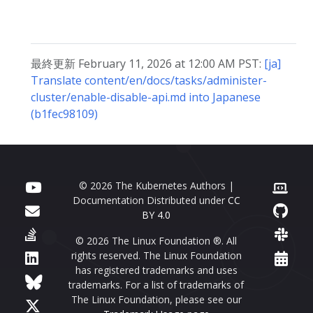
最終更新 February 11, 2026 at 12:00 AM PST:
[ja]
Translate content/en/docs/tasks/administer-
cluster/enable-disable-api.md into Japanese
(b1fec98109)
© 2026 The Kubernetes Authors |
Documentation Distributed under
CC
BY 4.0
© 2026 The Linux Foundation ®. All
rights reserved. The Linux Foundation
has registered trademarks and uses
trademarks. For a list of trademarks of
The Linux Foundation, please see our