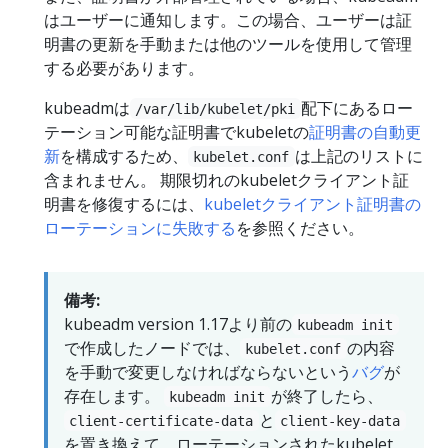
はユーザーに通知します。この場合、ユーザーは証
明書の更新を手動または他のツールを使用して管理
する必要があります。
kubeadmは
配下にあるロー
/var/lib/kubelet/pki
テーション可能な証明書でkubeletの
証明書の自動更
新
を構成するため、
は上記のリストに
kubelet.conf
含まれません。 期限切れのkubeletクライアント証
明書を修復するには、
kubeletクライアント証明書の
ローテーションに失敗する
を参照ください。
備考:
kubeadm version 1.17より前の
kubeadm init
で作成したノードでは、
の内容
kubelet.conf
を手動で変更しなければならないという
バグ
が
存在します。
が終了したら、
kubeadm init
と
client-certificate-data
client-key-data
を置き換えて、ローテーションされたkubelet