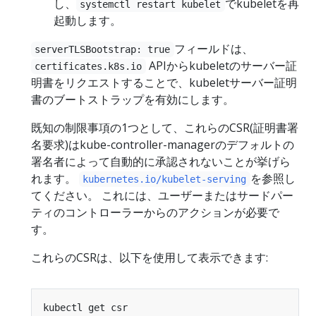
し、
でkubeletを再
systemctl restart kubelet
起動します。
フィールドは、
serverTLSBootstrap: true
APIからkubeletのサーバー証
certificates.k8s.io
明書をリクエストすることで、kubeletサーバー証明
書のブートストラップを有効にします。
既知の制限事項の1つとして、これらのCSR(証明書署
名要求)はkube-controller-managerのデフォルトの
署名者によって自動的に承認されないことが挙げら
れます。
を参照し
kubernetes.io/kubelet-serving
てください。 これには、ユーザーまたはサードパー
ティのコントローラーからのアクションが必要で
す。
これらのCSRは、以下を使用して表示できます: