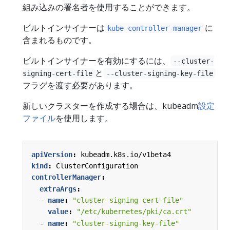
組み込みの署名者を使用することができます。
ビルトインサイナーは
に
kube-controller-manager
含まれるものです。
ビルトインサイナーを有効にするには、
--cluster-
と
signing-cert-file
--cluster-signing-key-file
フラグを渡す必要があります。
新しいクラスターを作成する場合は、kubeadm
設定
ファイル
を使用します。
apiVersion
:
kubeadm.k8s.io/v1beta4
kind
:
ClusterConfiguration
controllerManager
:
extraArgs
:
- 
name
:
"cluster-signing-cert-file"
value
:
"/etc/kubernetes/pki/ca.crt"
- 
name
:
"cluster-signing-key-file"