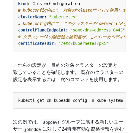
kind
:
ClusterConfiguration
# kubeconfig内にて、対象の"cluster"として使用します
clusterName
:
"kubernetes"
# kubeconfig内にて、このクラスターの"server"(IP
controlPlaneEndpoint
:
"some-dns-address:6443"
# クラスターCAの秘密鍵と証明書が、このローカルディレ
certificatesDir
:
"/etc/kubernetes/pki"
これらの設定が、目的の対象クラスターの設定と一
致していることを確認します。 既存のクラスターの
設定を表示するには、次のコマンドを使用します。
kubectl get cm kubeadm-config -n kube-system -o
=
次の例では、
グループに属する新しいユー
appdevs
ザー
に対して24時間有効な資格情報を含む
johndoe