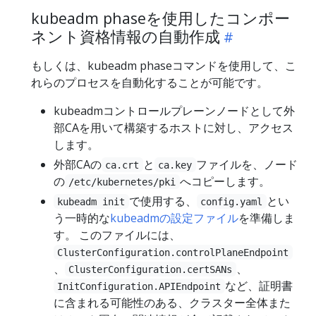
kubeadm phaseを使用したコンポー
ネント資格情報の自動作成
もしくは、kubeadm phaseコマンドを使用して、こ
れらのプロセスを自動化することが可能です。
kubeadmコントロールプレーンノードとして外
部CAを用いて構築するホストに対し、アクセス
します。
外部CAの
と
ファイルを、ノード
ca.crt
ca.key
の
へコピーします。
/etc/kubernetes/pki
で使用する、
とい
kubeadm init
config.yaml
う一時的な
kubeadmの設定ファイル
を準備しま
す。 このファイルには、
ClusterConfiguration.controlPlaneEndpoint
、
、
ClusterConfiguration.certSANs
など、証明書
InitConfiguration.APIEndpoint
に含まれる可能性のある、クラスター全体また