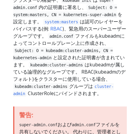
kubeadm init
super-
内の証明書に署名し、
admin.conf
Subject: O =
を
system:masters, CN = kubernetes-super-admin
設定します。
は認可のレイヤーを
system:masters
バイパスする(例:
RBAC
)、緊急用のスーパーユーザー
グループです。
ファイルもkubeadmに
admin.conf
よってコントロールプレーン上に作成され、
Subject: O = kubeadm:cluster-admins, CN =
と設定された証明書が含まれてい
kubernetes-admin
ます。
はkubeadmが属し
kubeadm:cluster-admins
ている論理的なグループです。 RBAC(kubeadmのデ
フォルト)をクラスターに使用している場合、
グループは
kubeadm:cluster-admins
cluster-
ClusterRoleにバインドされます。
admin
警告:
および
ファイルを
super-admin.conf
admin.conf
共有しないでください。 代わりに、管理者とし