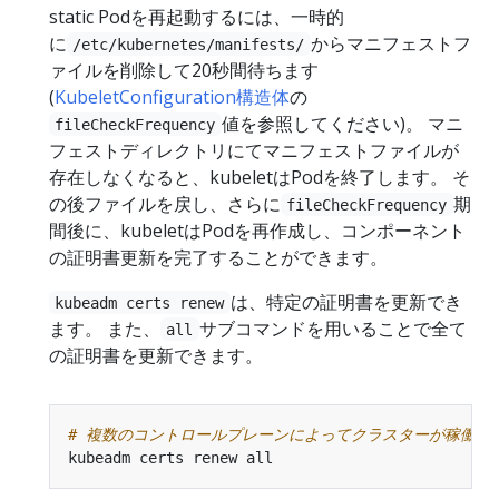
static Podを再起動するには、一時的
に
からマニフェストフ
/etc/kubernetes/manifests/
ァイルを削除して20秒間待ちます
(
KubeletConfiguration構造体
の
値を参照してください)。 マニ
fileCheckFrequency
フェストディレクトリにてマニフェストファイルが
存在しなくなると、kubeletはPodを終了します。 そ
の後ファイルを戻し、さらに
期
fileCheckFrequency
間後に、kubeletはPodを再作成し、コンポーネント
の証明書更新を完了することができます。
は、特定の証明書を更新でき
kubeadm certs renew
ます。 また、
サブコマンドを用いることで全て
all
の証明書を更新できます。
# 複数のコントロールプレーンによってクラスターが稼働