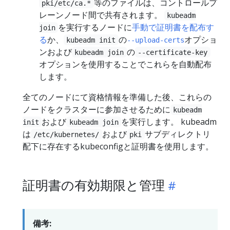
等のファイルは、コントロールプ
pki/etc/ca.*
レーンノード間で共有されます。
kubeadm
を実行するノードに
手動で証明書を配布す
join
る
か、
の
オプショ
kubeadm init
--upload-certs
ンおよび
の
kubeadm join
--certificate-key
オプションを使用することでこれらを自動配布
します。
全てのノードにて資格情報を準備した後、これらの
ノードをクラスターに参加させるために
kubeadm
および
を実行します。 kubeadm
init
kubeadm join
は
および
サブディレクトリ
/etc/kubernetes/
pki
配下に存在するkubeconfigと証明書を使用します。
証明書の有効期限と管理
備考: