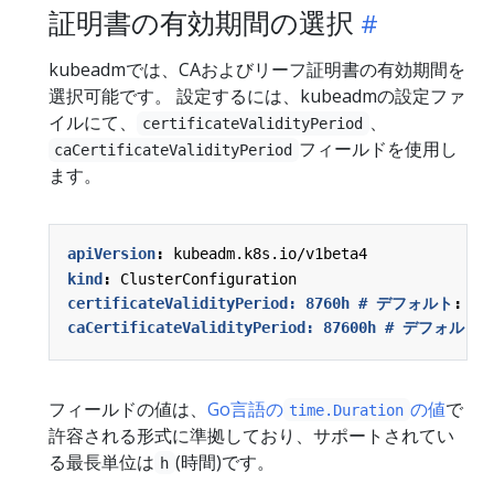
証明書の有効期間の選択
kubeadmでは、CAおよびリーフ証明書の有効期間を
選択可能です。 設定するには、kubeadmの設定ファ
イルにて、
、
certificateValidityPeriod
フィールドを使用し
caCertificateValidityPeriod
ます。
apiVersion
:
kubeadm.k8s.io/v1beta4
kind
:
ClusterConfiguration
certificateValidityPeriod: 8760h # デフォルト
:
36
caCertificateValidityPeriod: 87600h # デフォルト
:
フィールドの値は、
Go言語の
の値
で
time.Duration
許容される形式に準拠しており、サポートされてい
る最長単位は
(時間)です。
h