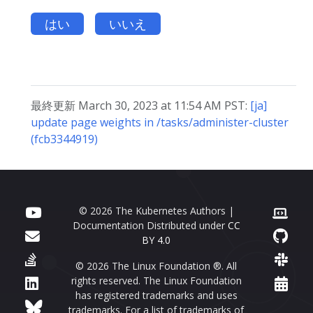
はい
いいえ
最終更新 March 30, 2023 at 11:54 AM PST:
[ja]
update page weights in /tasks/administer-cluster
(fcb3344919)
© 2026 The Kubernetes Authors |
Documentation Distributed under
CC
BY 4.0
© 2026 The Linux Foundation ®. All
rights reserved. The Linux Foundation
has registered trademarks and uses
trademarks. For a list of trademarks of