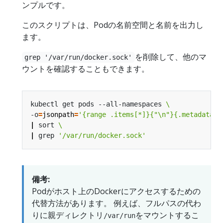
ンプルです。
このスクリプトは、Podの名前空間と名前を出力し
ます。
を削除して、他のマ
grep '/var/run/docker.sock'
ウントを確認することもできます。
kubectl get pods --all-namespaces 
-o
=
jsonpath
=
'{range .items[*]}{"\n"}{.metadata.n
|
 sort 
|
 grep 
'/var/run/docker.sock'
備考:
Podがホスト上のDockerにアクセスするための
代替方法があります。 例えば、フルパスの代わ
りに親ディレクトリ
をマウントするこ
/var/run