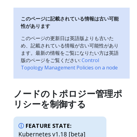
このページに記載されている情報は古い可能
性があります
このページの更新日は英語版よりも古いた
め、記載されている情報が古い可能性があり
ます。最新の情報をご覧になりたい方は英語
版のページをご覧ください:
Control
Topology Management Policies on a node
ノードのトポロジー管理ポ
リシーを制御する
FEATURE STATE:
Kubernetes v1.18 [beta]