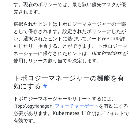
す。現在のポリシーでは、最も狭い優先マスクが優
先されます。
選択されたヒントはトポロジーマネージャーの一部
として保存されます。設定されたポリシーにしたが
い、選択されたヒントに基づいてノードがPodを許
可したり、拒否することができます。 トポロジーマ
ネージャーに保存されたヒントは、
Hint Providers
が
使用しリソース割り当てを決定します。
トポロジーマネージャーの機能を有
効にする
トポロジーマネージャーをサポートするには、
フィーチャーゲート
を有効にする
TopologyManager
必要があります。Kubernetes 1.18ではデフォルトで
有効です。