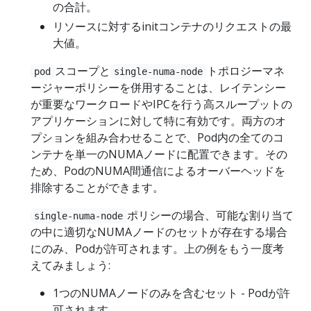
の合計。
リソースに対するinitコンテナのリクエストの最
大値。
スコープと
トポロジーマネ
pod
single-numa-node
ージャーポリシーを併用することは、レイテンシー
が重要なワークロードやIPCを行う高スループットの
アプリケーションに対して特に有効です。両方のオ
プションを組み合わせることで、Pod内の全てのコ
ンテナを単一のNUMAノードに配置できます。その
ため、PodのNUMA間通信によるオーバーヘッドを
排除することができます。
ポリシーの場合、可能な割り当て
single-numa-node
の中に適切なNUMAノードのセットが存在する場合
にのみ、Podが許可されます。上の例をもう一度考
えてみましょう:
1つのNUMAノードのみを含むセット - Podが許
可されます。