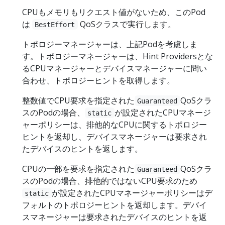
CPUもメモリもリクエスト値がないため、このPod
は
QoSクラスで実行します。
BestEffort
トポロジーマネージャーは、上記Podを考慮しま
す。トポロジーマネージャーは、Hint Providersとな
るCPUマネージャーとデバイスマネージャーに問い
合わせ、トポロジーヒントを取得します。
整数値でCPU要求を指定された
QoSクラ
Guaranteed
スのPodの場合、
が設定されたCPUマネージ
static
ャーポリシーは、排他的なCPUに関するトポロジー
ヒントを返却し、デバイスマネージャーは要求され
たデバイスのヒントを返します。
CPUの一部を要求を指定された
QoSクラ
Guaranteed
スのPodの場合、排他的ではないCPU要求のため
が設定されたCPUマネージャーポリシーはデ
static
フォルトのトポロジーヒントを返却します。デバイ
スマネージャーは要求されたデバイスのヒントを返