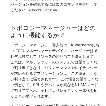
バージョンを確認するには次のコマンドを実行して
ください:
.
kubectl version
トポロジーマネージャーはどの
ように機能するか
トポロジーマネージャー導入前は、Kubernetesにお
いてCPUマネージャーやデバイスマネージャーはそ
れぞれ独立してリソースの割り当てを決定します。
これは、マルチソケットのシステムでは望ましくな
い割り当てとなり、パフォーマンスやレイテンシー
が求められるアプリケーションは、この望ましくな
い割り当てに悩まされます。 この場合の望ましくな
い例として、CPUやデバイスが異なるNUMAノード
に割り当てられ、それによりレイテンシー悪化を招
くことが挙げられます。
トポロジーマネージャーはKubeletコンポーネントで