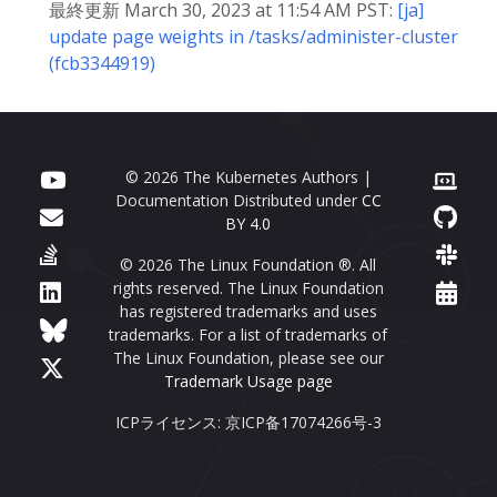
最終更新 March 30, 2023 at 11:54 AM PST:
[ja]
update page weights in /tasks/administer-cluster
(fcb3344919)
© 2026 The Kubernetes Authors |
Documentation Distributed under
CC
BY 4.0
© 2026 The Linux Foundation ®. All
rights reserved. The Linux Foundation
has registered trademarks and uses
trademarks. For a list of trademarks of
The Linux Foundation, please see our
Trademark Usage page
ICPライセンス: 京ICP备17074266号-3