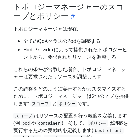
トポロジーマネージャーのスコ
ープとポリシー
トポロジーマネージャは現在:
全てのQoAクラスのPodを調整する
Hint Providerによって提供されたトポロジーヒ
ントから、要求されたリソースを調整する
これらの条件が合致した場合、トポロジーマネージ
ャーは要求されたリソースを調整します。
この調整をどのように実行するかカスタマイズする
ために、トポロジーマネージャーは2つのノブを提供
します:
と
です。
スコープ
ポリシー
はリソースの配置を行う粒度を定義します
スコープ
(例:
や
)。そして、
は調整を
pod
container
ポリシー
実行するための実戦略を定義します(
,
best-effort