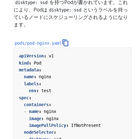
を持つPodが書かれています。これ
disktype: ssd
により、Podは
というラベルを持っ
disktype: ssd
ているノードにスケジューリングされるようになり
ます。
pods/pod-nginx.yaml
apiVersion
:
v1
kind
:
Pod
metadata
:
name
:
nginx
labels
:
env
:
test
spec
:
containers
:
- 
name
:
nginx
image
:
nginx
imagePullPolicy
:
IfNotPresent
nodeSelector
: