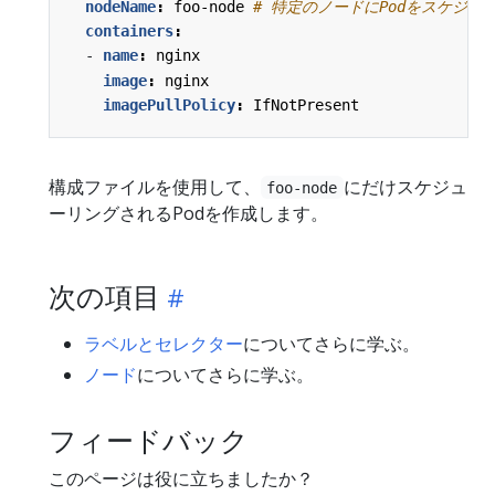
nodeName
:
foo-node
# 特定のノードにPodをスケジュ
containers
:
- 
name
:
nginx
image
:
nginx
imagePullPolicy
:
IfNotPresent
構成ファイルを使用して、
にだけスケジュ
foo-node
ーリングされるPodを作成します。
次の項目
ラベルとセレクター
についてさらに学ぶ。
ノード
についてさらに学ぶ。
フィードバック
このページは役に立ちましたか？