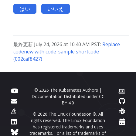
はい
いいえ
最終更新 July 24, 2026 at 10:40 AM PST:
Replace
codenew with code_sample shortcode
(002caf8427)
© 2026 The Kubernetes Authors |
Documentation Distributed under
CC
BY 4.0
© 2026 The Linux Foundation ®. All
rights reserved. The Linux Foundation
has registered trademarks and uses
trademarks. For a list of trademarks of